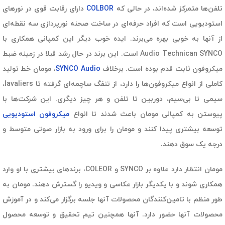
تلفن‌ها متمرکز شده‌اند، در حالی که
COLBOR
دارای رقابت قوی در نورهای
استودیویی است که افراد حرفه‌ای در ساخت صحنه نورپردازی سه نقطه‌ای
از آنها به خوبی بهره می‌برند. ایده خوب دیگر این کمپانی همکاری با
Audio Technican SYNCO است. این برند در حال رشد قبلا در زمینه ضبط
میکروفون ثابت قدم بوده است. برخلاف
SYNCO Audio
، مومان خط تولید
کاملی از انواع میکروفون‌ها را دارد، از تنفگ ساچمه‌ای گرفته تا lavaliers،
سیمی تا بی‌سیم، دوربین تا تلفن و هر چیز دیگری. این شرکت‌ها با
پیوستن به کمپانی مومان باعث شدند تا انواع
میکروفون‌ استودیویی
توسعه بیشتری پیدا کنند و مومان را برای ورود به بازار صوتی متوسط و
درجه یک سوق دهند.
مومان انتظار دارد علاوه بر SYNCO و COLEOR، برندهای بیشتری با او وارد
همکاری شوند و با یکدیگر بازار عکاسی و ویدیو را گسترش دهند. مومان به
طور منظم با تامین‌کنندگان محصولات آنها جلسه برگزار می‌کند و در آموزش
محصولات آنها حضور دارد. آنها همچنین تیم تحقیق و توسعه محصول