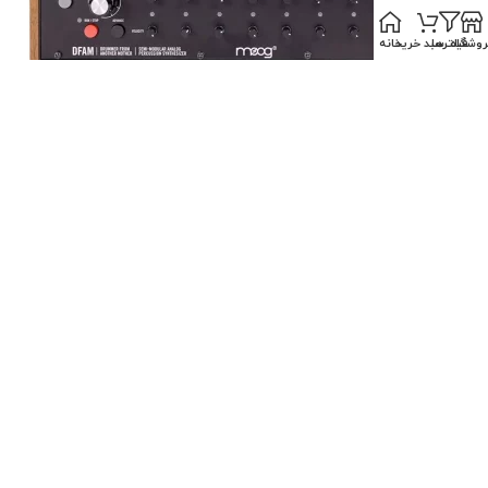
روشگاه
فیلترها
سبد خرید
خانه
MOOG DFAM
محصولات موجود
172.050.000
تومان