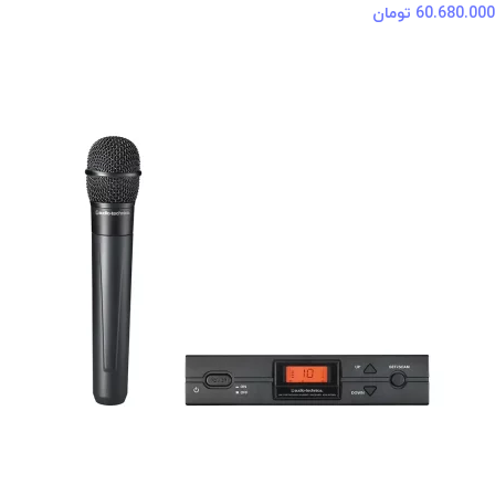
60.680.000
تومان