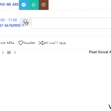
HO WE ARE
17:00 - 9:00
66760905-7 021
ورود / ثبت نام
مقایسه
علاقه مند
Pixel Voical 