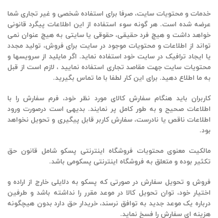
خدمات و محتویات سایت، صرفا براى استفاده شخصى و غیر تجارى شما
عرضه شده است. هر گونه سوء استفاده از این اطلاعات پیگرد قانونی
خواهد داشت و هیچ فرد حقیقی، حقوقی یا سایتی به هیچ عنوان نمی
تواند از اطلاعات و محتویات موجود در سایت براى فروش، تولید مجدد
یا ایجاد ترافیک در سایت خود استفاده نماید. اگر مایلید از سرویسها و
محتویات سایت جهت مقاصد تجارى استفاده نمایید ، لازم است از قبل
به ما اطلاع دهید. براى این کار لطفا با ما تماس بگیرید.
کاربران باید هنگام سفارش کالای مورد نظر خود، فرم سفارش را با
اطلاعات صحیح و به طور کامل پر نمایند. بدیهی است درصورت ورود
اطلاعات ناقص یا نادرست، سفارش کاربر قابل پیگیری و تحویل نخواهد
بود.
مالکیت معنوی محتویات فروشگاه اینترنتی
پسکو
شامل قانون حق
تکثیر بوده و متعلق به فروشگاه اینترنتی
پسکو
می باشد.
فروش و تحویل سفارش در صورتی که
پسکو
به دلایلی خارج از اراده و
اختیار خود، توان تحویل کالا در موعد مقرر را نداشته باشد و طرفین
درباره یک موعد جدید به توافق نرسند، خریدار حق دارد بدون هیچگونه
هزینه ای سفارش را فسخ نماید.