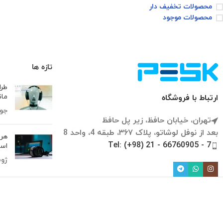
محصولات تخفیف دار
محصولات موجود
تازه ها
طرا
مان
ارتباط با فروشگاه
جولای 
تهران، خیابان حافظ، زیر پل حافظ
بعد از نوفل لوشاتو، پلاک ۳۶۷، طبقه 4، واحد 8
هر 
Tel: (+98) 21 - 66760905 - 7
است
ژوئن 9