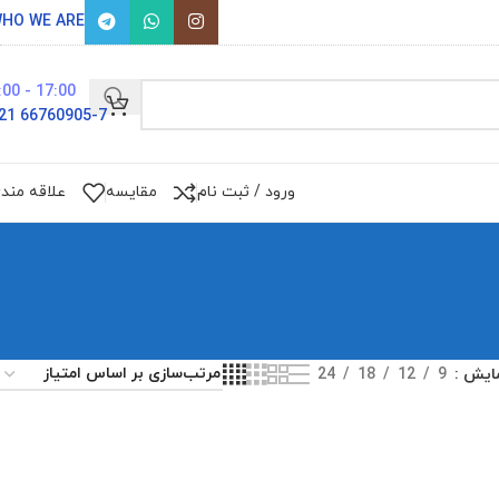
HO WE ARE
17:00 - 9:00
66760905-7 021
ورود / ثبت نام
مقایسه
علاقه مند
ایش
9
12
18
24