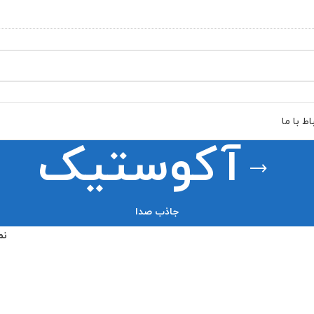
اط با ما
آکوستیک
جاذب صدا
نم