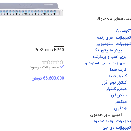
دسته‌های محصولات
آکوستیک
تجهیزات اجرای زنده
تجهیزات استودیویی
PreSonus HP60
اسپیکر مانیتورینگ
پری آمپ و پردازنده
تجهیزات جانبی استودیو
محصولات موجود
کارت صدا
کنترلر صدا
66.600.000
تومان
کنترلر نرم افزار
میدی کنترلر
میکروفن
میکسر
هدفون
آمپلی فایر هدفون
تجهیزات تولید محتوا
تجهیزات دی جی