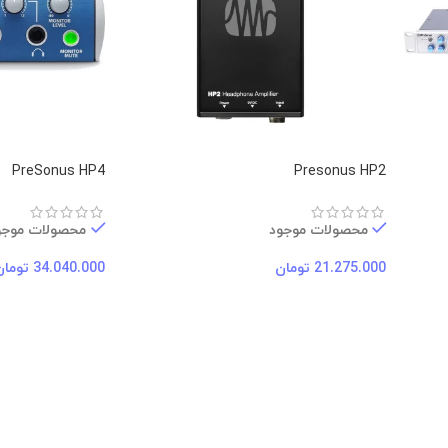
PreSonus HP4
Presonus HP2
محصولات موجود
محصولات موجو
21.275.000
تومان
34.040.000
تومان