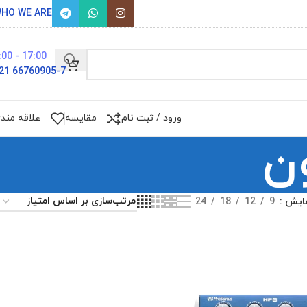
HO WE ARE
17:00 - 9:00
66760905-7 021
ورود / ثبت نام
مقایسه
علاقه مند
ن
ایش
9
12
18
24