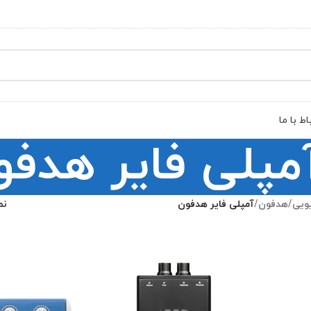
اط با ما
مپلی فایر هدفو
ویی
/
هدفون
/
آمپلی فایر هدفون
نم