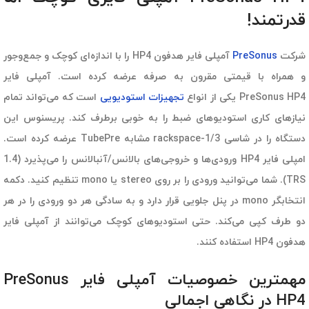
قدرتمند!
شرکت
PreSonus
آمپلی فایر هدفون HP4 را با اندازه‌ای کوچک و جمع‌وجور
و همراه با قیمتی مقرون به صرفه عرضه کرده است. آمپلی فایر
PreSonus HP4 یکی از انواع
تجهیزات استودیویی
است که می‌تواند تمام
نیازهای کاری استودیوهای ضبط را به خوبی برطرف کند. پریسنوس این
دستگاه را در شاسی rackspace-1/3 مشابه TubePre عرضه کرده است.
امپلی فایر HP4 ورودی‌ها و خروجی‌های بالانس/آنبالانس را می‌پذیرد (1.4
TRS). شما می‌توانید ورودی را بر روی stereo یا mono تنظیم کنید. دکمه
انتخابگر mono در پنل جلویی قرار دارد و به سادگی هر دو ورودی را در هر
دو طرف کپی می‌کند. حتی استودیوهای کوچک می‌توانند از آمپلی فایر
هدفون HP4 استفاده کنند.
مهمترین خصوصیات آمپلی فایر PreSonus
HP4 در نگاهی اجمالی