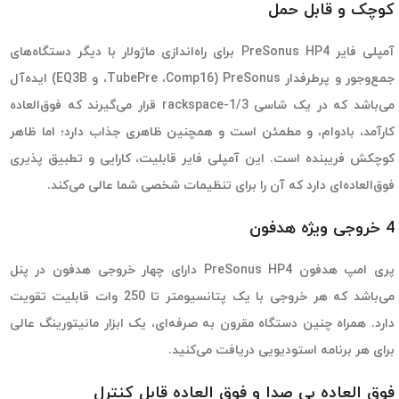
کوچک و قابل حمل
آمپلی فایر PreSonus HP4 برای راه‌اندازی ماژولار با دیگر دستگاه‌های
جمع‌وجور و پرطرفدار PreSonus (TubePre ،Comp16، و EQ3B) ایده‌آل
می‌باشد که در یک شاسی 1/3-rackspace قرار می‌گیرند که فوق‌العاده
کارآمد، بادوام، و مطمئن است و همچنین ظاهری جذاب دارد؛ اما ظاهر
کوچکش فریبنده است. این آمپلی فایر قابلیت، کارایی و تطبیق پذیری
فوق‌العاده‌ای دارد که آن را برای تنظیمات شخصی شما عالی می‌کند.
4 خروجی ویژه هدفون
پری امپ هدفون PreSonus HP4 دارای چهار خروجی هدفون در پنل
می‌باشد که هر خروجی با یک پتانسیومتر تا 250 وات قابلیت تقویت
دارد. همراه چنین دستگاه مقرون به صرفه‌ای، یک ابزار مانیتورینگ عالی
برای هر برنامه استودیویی دریافت می‌کنید.
فوق العاده بی صدا و فوق العاده قابل کنترل