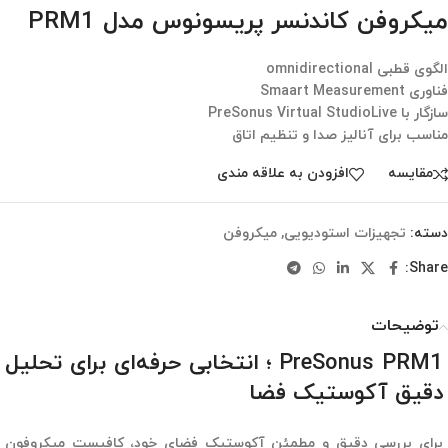
میکروفن کاندنسر پریسونوس مدل PRM1
الگوی قطبی omnidirectional
فناوری Smaart Measurement
سازگار با PreSonus Virtual StudioLive
مناسب برای آنالیز صدا و تنظیم اتاق
مقایسه
افزودن به علاقه مندی
دسته:
تجهیزات استودیویی
,
میکروفن
Share:
توضیحات
PreSonus PRM1 ؛ انتخابی حرفه‌ای برای تحلیل
دقیق آکوستیک فضا
برای بررسی دقیق و مطمئن آکوستیک فضای خود، کافیست میکروفون