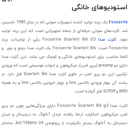
استودیوهای خانگی
Focusrite
یک برند تولید کننده تجهیزات صوتی که در سال 1985 تاسیس
شد. کارت‌های صوتی حرفه‌ای از جمله تجهیزاتی است که این برند تولید
نمود.
کارت صدا
Focusrite Scarlett 8i6 G3 یکی از تولیدات برند
Focusrite است. Focusrite Scarlett 8i6 یک کارت صدا جمع و جور و
کاملا مناسب برای استودیوهای خانگی و کوچک می باشد. این کارت صدا
دارای دو preamp (پری امپ)، میکروفون و ادوات موسیقی است که ورودی
ترکیبی این دو پری امپ در جلوی کارت صدا Scarlett 8i6 قرار دارد. در
پشت آن چهار ورودی بالانس line و چهار خروجی بالانس line و به همراه
MIDI وS/PDIF قرار گرفته است.
کارت صدا Focusrite Scarlett 8i6 g3 دارای ویژگی‌هایی چون دو پری
امپ میکروفون اسکارلت ارتقا یافته، مبدل آنالوگ به دیجیتال و مبدل
دیجیتال به آنالوگ بسیار باکیفیت با رزولوشن 24-bit/192kHz، ساختار