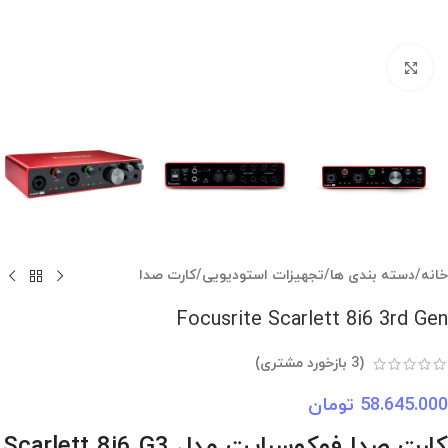
بزرگنمایی تصویر
خانه
/
دسته بندی ها
/
تجهیزات استودیویی
/
کارت صدا
Focusrite Scarlett 8i6 3rd Gen
(
3
بازخورد مشتری)
58.645.000
تومان
کارت صدا فوکوسرایت مدل Scarlett 8i6 G3