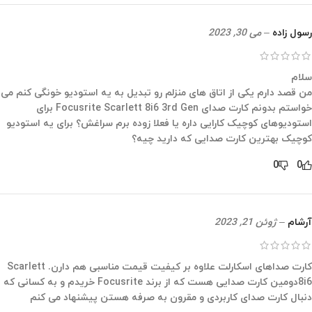
رسول زاده
–
می 30, 2023
سلام
من قصد دارم یکی از اتاق های منزلم رو تبدیل به یه استودیو خونگی کنم می
خواستم بدونم کارت صدای Focusrite Scarlett 8i6 3rd Gen برای
استودیوهای کوچیک کارایی داره یا فعلا زوده برم سراغش؟ برای یه استودیو
کوچیک بهترین کارت صدایی که دارید چیه؟
0
0
آرشام
–
ژوئن 21, 2023
کارت صداهای اسکارلت علاوه بر کیفیت قیمت مناسبی هم دارن. Scarlett
8i6دومین کارت صدایی هست که از برند Focusrite خریدم و به کسانی که
دنبال کارت صدای کاربردی و مقرون به صرفه هستن پیشنهاد می کنم