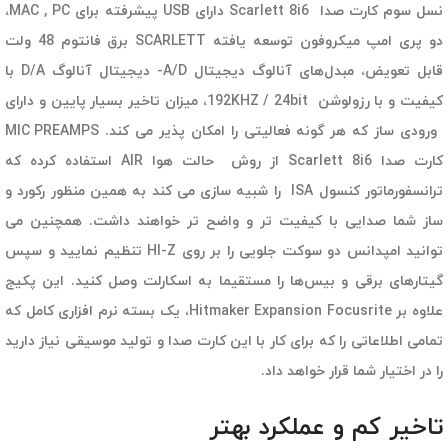
نسل سوم کارت صدا Scarlett 8i6 دارای USB پیشرفته برای MAC , PC،
دو پری امپ میکروفون توسعه یافته SCARLETT برق فانتوم 48 ولت
قابل تعویض، مبدل‌های آنالوگ دیجیتال A/D- دیجیتال آنالوگ D/A با
کیفیت و با رزولوشن 192KHZ / 24bit، میزان تاخیر بسیار پایین و دارای
ورودی ساز که هر گونه فعالیتی را امکان پذیر می کند. MIC PREAMPS
کارت صدا Scarlett 8i6 از روش حالت هوا AIR استفاده کرده که
ترانسفورماتور کنسول ISA را شبیه سازی می کند به همین منظور رکورد و
ساز شما صدایی با کیفیت تر و واضح تر خواهند داشت. همچنین می
توانید امپدانس دو سوکت جلویی را بر روی HI-Z تنظیم نمایید و سپس
گیتارهای برقی و بیس‌ها را مستقیما به اسکارلت وصل کنید. این پکیج
علاوه بر Hitmaker Expansion Focusrite، یک بسته نرم افزاری کامل که
تمامی اطلاعاتی را که برای کار با این کارت صدا و تولید موسیقی نیاز دارید
را در اختیار شما قرار خواهد داد.
تاخیر کم و عملکرد بهتر