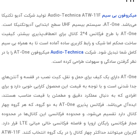
11F
میکروفون بی سیم
Audio-Technica ATW-11F تولید شرکت آدیو تکنیکا
می‌باشد. AT-One، سیستم بیسیم UHF سطح ابتدایی آدیوتکنیکا است.
AT-One با طرح فرکانس 4*2 کانال برای انعطاف‌پذیری بیشتر، کیفیت
ساخت محکم اما شیک و رابط کاربری ساده آماده است تا به همراه بی سیم
کامل شما تبدیل شود. شرکت
Audio-Technica
میکروفون AT-One را با در
نظر گرفتن سادگی و سهولت طراحی کرده است.
AT-One دارای یک کیف برای حمل و نقل، کیت نصب در قفسه و آنتن‌های
جدا شدنی است و با توجه به قیمت این محصول کارایی خوبی دارد و برای
افرادی که به دنبال عملکرد دقیق و مطمئن با قیمت مناسب هستند،
ایده‌آل می‌باشد.
فرکانس پذیری AT-One به دو گروه، که هر گروه چهار
کانال دارد تقسیم می‌شود، و محدوده فرکانسی این کانال‌ها در محدوده
مجاز فرکانسی رایگان اروپا و فاصله فرکانسی خالی میانی LTE قرار دارد.
کاربران میتوانند حداکثر چهار کانال را در یک گروه انتخاب کنند. ATW-11F