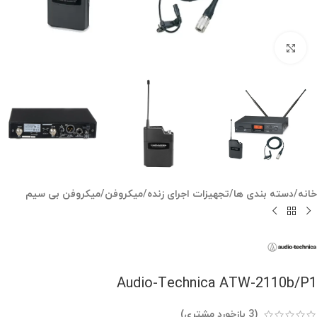
بزرگنمایی تصویر
خانه
/
دسته بندی ها
/
تجهیزات اجرای زنده
/
میکروفن
/
میکروفن بی سیم
Audio-Technica ATW-2110b/P1
(
3
بازخورد مشتری)