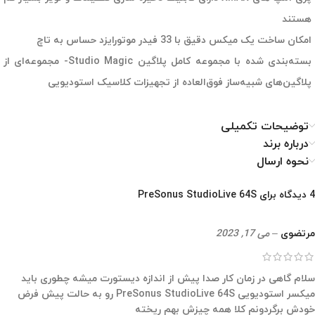
هستند
امکان ساخت یک میکس دقیق با 33 فیدر موتورایزد حساس به تاچ
بسته‌بندی شده با مجموعه کامل پلاگین Studio Magic- مجموعه‌ای از
پلاگین‌های شبیه‌ساز فوق‌العاده از تجهیزات کلاسیک استودیویی
توضیحات تکمیلی
درباره برند
نحوه ارسال
4 دیدگاه برای
PreSonus StudioLive 64S
مرتضوی
–
می 17, 2023
سلام گاهی در زمان کار صدا پیش از اندازه دیستورت میشه چطوری باید
میکسر استودیویی PreSonus StudioLive 64S رو به حالت پیش فرض
خودش برگردونم کلا همه چیزش بهم ریخته