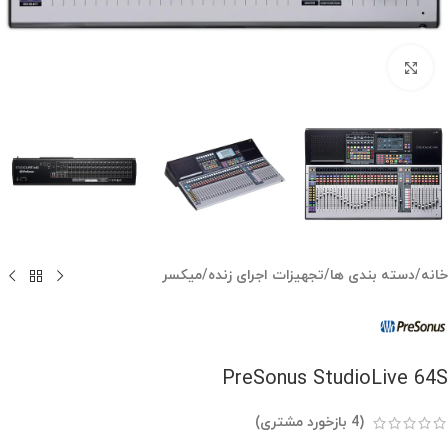
بزرگنمایی تصویر
خانه
/
دسته بندی ها
/
تجهیزات اجرای زنده
/
میکسر
PreSonus StudioLive 64S
(
4
بازخورد مشتری)