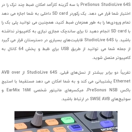
PreSonus StudioLive 64S با سه گزینه کارآمد امکان ضبط چند ترک را در
اختیار شما قرار می دهد. یک رکوردر SD card داخلی به شما اجازه می دهد
تمام ورودی‌ها را به طور همزمان ضبط کنید، همچنین می توانید پلی بک را
با SD card انجام دهید تا برای ساندچک مجازی نیازی به کامپیوتر نداشته
باشید. با StudioLive 64S قابلیت‌های بسیاری در دسترستان قرار می گیرد
از جمله شما می توانید از طریق USB برای ظبط و پخش 64 کانال به
کامپیوتر متصل شوید.
تقریباً دو برابر بیشتر از نسل‌های قبلی. StudioLive 64S از AVB over
Ethernet پشتیبانی می کند و به شما امکان می دهد مستقیما با استیج
باکس PreSonus NSB، میکسرهای مانیتور شخصی EarMix 16M و
سوئیچ‌های SW5E AVB در ارتباط باشید.