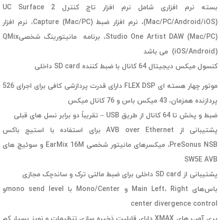
بسته نرم افزاری شامل نرم افزار تاچ کنترل UC Surface 2
(Mac/PC/Android/iOS)، نرم افزار ضبط Capture (Mac/PC)، نرم افزار
Studio One Artist DAW (Mac/PC)، برنامه مانیتورینگ شخصیQMix
(iOS/Android) می باشد
کنسول میکس دیجیتال 64 کانال با ضبط کننده SD card داخلی
موتور چهار هسته ای FLEX DSP دارای قدرت پردازشی کافی برای اجرای 526
پردازنده همزمان، 43 میکس باس و 76 کانال میکس
ضبط و پخش تا 64 کانال از طریق USB – تقریباً دو برابر نسل های قبلی
پشتیبانی از AVB over Ethernet برای استفاده با استیج باکس
PreSonus NSB، میکسرهای مانیتور شخصی EarMix 16M و سوئیچ های
SW5E AVB
پشتیبانی از SD card داخلی برای ضبط مالتی ترک و ساندچک مجازی
باس‌های Main Left، Right و Mono/Center با mono send levelو
center divergence control
پری آمپ های XMAX دارای قابلیت ذخیره سازی تنظیمات و نویز بسیار کم