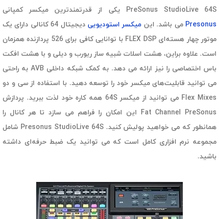
PreSonus StudioLive 64S یکی از قدرتمندترین میکسر کمپانی
Presonus
می باشد. این
میکسر استودیویی
دیجیتال 64 کانالی دارای یک
موتور چهار هسته‌ای FLEX DSP با توانایی کافی برای 526 پردازنده همزمان
است. علاوه براین، هشت اسلات شبیه ساز ریورب و دیلی و با هشت افکت
باس اختصاصی را نیز ارائه می دهد. به کمک شبکه داخلی AVB به راحتی
می توانید قابلیت‌های میکسر خود را توسعه دهید. با استفاده از سی و دو
Flex Mixes می توانید از میکسر 64S همه کاره خود لذت ببرید. پردازش
Fat Channel PreSonus این امکان را فراهم می سازد تا هر کانال را
همانطور که می خواهید پولیش کنید. Presonus StudioLive 64S شامل
مجموعه نرم افزاری کامل است که می توانید یک ضبط حرفه‌ای داشته
باشید.