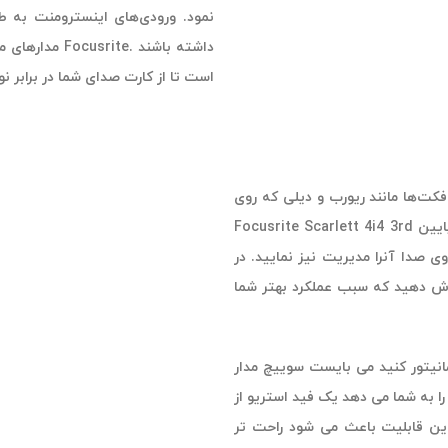
نمود. ورودی‌های اینسترومنت به طو
است تا از کارت صدای شما در برابر 
فکت‌ها مانند ریورب و دیلی که روی
صدا اعمال می شود، به طور واضح به گوش برسد. تاخیر فوق العاده پایین Focusrite Scarlett 4i4 3rd
روی صدا آنرا مدیریت نیز نمایید. در
وش دهید که سبب عملکرد بهتر شما
مانیتور کنید می بایست سوییچ مدار
 ورودی loopback مجازی این امکان را به شما می دهد یک فید استریو از
این قابلیت باعث می شود راحت تر