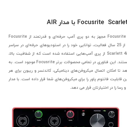
کارت صدا Focusrite Scarlett 4i4 3rd Gen مجهز به دو پری آمپ حرفه‌ای و قدرتمند از Focusrite
هست. کمپانی فوکوسرایت با بیش از 25 سال فعالیت، توانایی خود را در استودیوهای حرفه‌ای در سراسر
جهان ثابت کرده است. در طراحی Scarlett 4i4 از پری آمپ‌هایی استفاده شده است که از شفافیت بالا،
نویز و distortion پایین برخوردار هستند. این فناوری در تمامی محصولات برتر Focusrite موجود است. به
he بالایی می دهد تا امکان اتصال میکروفن‌های دینامیکی، کاندنسر و ریبون برای هر
قابلیت فانتوم پاور را برای میکروفن‌های شما قرار داده است. با مدار