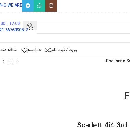
HO WE ARE
17:00 - 9:00
66760905-7 021
ورود / ثبت نام
مقایسه
علاقه مند
Focusrite Sc
F