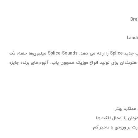
Bra
Landr
با همکاری Splice به مشتریان کارت صدای نسل سوم اسکارلت، اشتراک 3 ماهه رایگان Splie Sounds هنگام راه اندازی حساب جدید Splice را ارائه می دهد. Splice Sounds میلیون‌ها حلقه، تک
نرمندان برای تولید انواع موزیک همچون پاپ، آلبوم‌های برنده جایزه
ملکرد بهتر
زمان با اعمال افکت‌ها