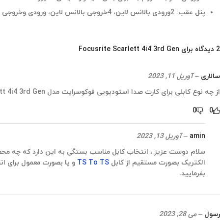
پنل عقب: 2ورودی بالانس لاین، 4خروجی بالانس لاین، ورودی وخروجی MIDI
2 دیدگاه برای
Focusrite Scarlett 4i4 3rd Gen
سالاری
–
آوریل 11, 2023
از چه نوع کابلی برای کارت صدا استودیویی فوکوسرایت مدل Scarlett 4i4 3rd Gen باید استفاده کنیم؟
0
0
amin
–
آوریل 13, 2023
سلام دوست عزیز ، انتخاب کابل مناسب بستگی به این دارد که چه محصول
الکتریک بصورت مستقیم از کابل
TS To TS
و یا بصورت معمول برای ات
بفرمایید.
رسول
–
می 28, 2023