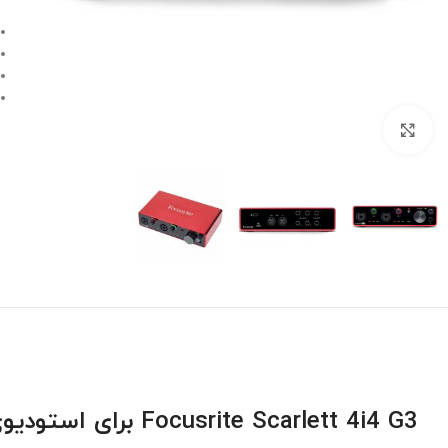
بزرگنمایی تصویر
Focusrite Scarlett 4i4 G3 برای استودیوی خانگی و پرتابل