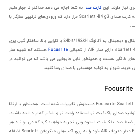
کارت صدا
به شما اجازه می دهد حداکثر تا چهار منبع
mono یا دو منبع stereo line مانند سینتی سایزر و درام ضبط کنید. دو پیش تقویت کننده میکروفن و اینسترومنت برتر کمپانی فوکوسرایت در بدنه کارت صدای Scarlett 4i4 g3 قرار دارد که ورودی‌های ترکیبی سازگار با
ت.
نسل سوم Focusrite Scarlett 4i4 پیشرفته ترین کارت صدای USB، شامل دو پری آمپ میکروفن اسکارلت ارتقا یافته، مبدل‌های آنالوگ به دیجیتال و دیجیتال به آنالوگ 24bit/192kH با کارایی بالا، ساختار گین پری
Focusrite
هستند که شبیه ساز
 فراهم می سازد. Scarlett 4i4 یک کارت صدای ایده آل برای استودیوهای خانگی هست و همینطور قابل جابجایی می باشد که می توانید در
ظاهر کارت صدای نسل سوم Focusrite Scarlett 4i4 G3 دستخوش تغییرات شده است. همینطور با ارتقا
Scarlett 4i شما می توانید صدای باکیفیت تر،استفاده راحت تر و تاخیر کمتر داشته باشید.
ه برداری تا 192 کیلوهرتز ضبط صدا با کیفیت استودیویی تجربه خواهید کرد که می توانید هر
جایی از آن استفاده کنید. Focusrite مدار معروف AIR خود را به پری آمپ‌های میکروفن Scarlett اضافه