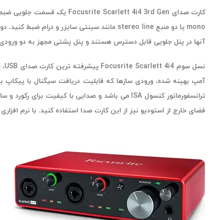
کارت صدای Focusrite Scarlett 4i4 3rd Gen یک قسمت جلویی ضبط عالی برای موزیسین‌ها و تولیدکنندگان موسیقی است که به اتصالات بیشتری نیاز دارند. این
آنها در پنل جلویی قابل دسترس هستند و پنل پشتی مجهز به دو ورودی 
آمپ بهینه شده، ورودی سازها که قابلیت دریافت سیگنال با پیکاپ بالا را دارند و تاخیر
فضای خارج از استودیو نیز از این کارت صدا استفاده کنید. با نرم افزاری که به همراه Focusrite Scarlett 4i4 USB ارائه می شود می توانید به محض خرید، شروع به تو