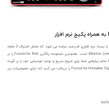
کارت صدا Focusrite Scarlett 4i4 با بسته نرم افزاری قدرتمند عرضه می شود. که شامل اشتراک 3 ماهه
Avid Pro Tools Artist و Ableton Live Lite است. همچنین مجموعه پلاگین Focusrite Red را در
اختیارتان قرار می دهد. Focusritea تمام نیازهای شما برای شروع سریع و تولید موسیقی خود را بر آورده
می سازد. علاوه بر این شما Focusrite Hitmaker Expansion را دریافت می کنید که دارای خصوصیات زیر
Soft