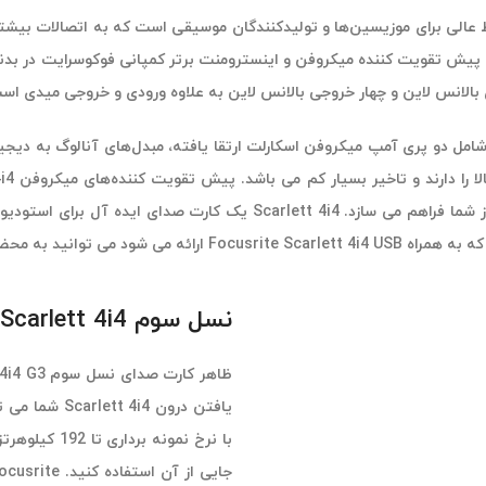
بالانس لاین و چهار خروجی بالانس لاین به علاوه ورودی و خروجی میدی اس
 بسیار کم می باشد. پیش تقویت کننده‌های میکروفن scarlett 4i4 دارای مدار AIR از کمپانی
ترانسفورماتور کنسول ISA می باشد و صدایی با کیفیت برای رکورد و ساز شما
لید موسیقی با صدای رسا کنید.
نسل سوم Focusrite Scarlett 4i4
یافتن درون 4
با نرخ نمون