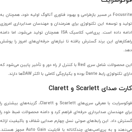
فوکوسرایت
Focusrite در مسیر بازطراحی و بهبود فناوری آنالوگ اولیه خود، همچنان به
تولید و توسعه این تکنولوژی برای هنرمندان و مهندسان صدابرداری امروزی
ادامه داده است. پری‌امپ کلاسیک ISA همچنان تولید می‌شود، اما دامنه
راهکارهای این برند گسترش یافته تا نیازهای حرفه‌ای‌های امروز را پوشش
دهد.
این محصولات شامل سری Red با کنترل از راه دور و تأخیر پایین می‌شود که
دارای تکنولوژی رابط Dante بوده و یکپارچگی کاملی با اکثر DAWها دارند.
کارت صدای Scarlett و Clarett
فوکوسرایت با معرفی سری‌های Scarlett و Clarett، گزینه‌های بیشتری را
برای مهندسان صدابرداری حرفه‌ای فراهم کرد و دامنه محصولات ضبط خود را
گسترش داد. این رابط‌های صوتی نسل چهارم صدایی شفاف و باکیفیت ارائه
می‌دهند و به پری‌امپ‌های چندکاناله با قابلیت Auto Gain مجهز هستند.