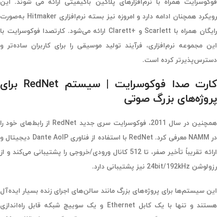
فوکوسرایت همراه با نرم‌افزارهای پلاگین باکیفیتی ارائه می شوند. این
رویکرد همچنان ادامه دارد و امروزه نیز بسته نرم‌افزاری Hitmaker به‌صورت
رایگان همراه با Scarlett و +Clarett ارائه می‌شود. کارتصدا فوکوسرایت با
این مجموعه نرم‌افزاری، فرآیند تولید موسیقی را برای کاربران ساده‌تر و
دسترس‌پذیرتر کرده است.
کارت صدا فوکوسرایت | سیستم RedNet برای
پروژه‌های بزرگ صوتی
همچنین در سال 2011، فوکوسرایت سری جدید RedNet از رابط‌های خود را
در NAMM معرفی کرد. RedNet با استفاده از فناوری Dante AoIP دیجیتال و
ارائه تقریباً تأخیر صفر، تا 512 کانال ورودی/خروجی را پشتیبانی می‌کند و از
رزولوشن 24bit/192kHz نیز پشتیبانی دارد.
این سیستم‌ها برای پروژه‌های بزرگ مانند سالن‌های اجرای زنده بسیار ایده‌آل
هستند و تنها با یک کابل Ethernet و یک سوییچ شبکه قابل راه‌اندازی