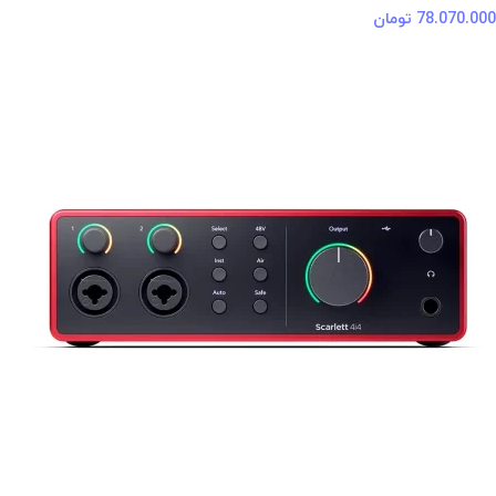
78.070.000
تومان