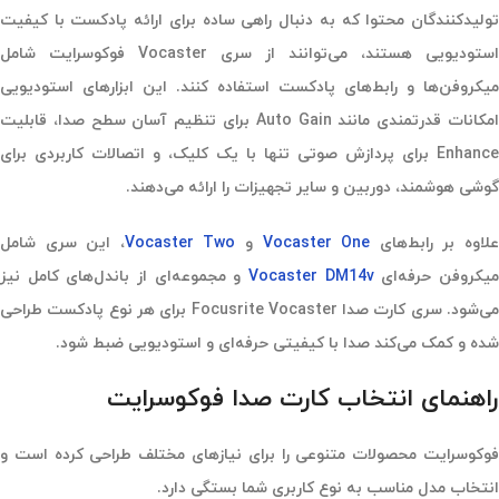
تولیدکنندگان محتوا که به دنبال راهی ساده برای ارائه پادکست با کیفیت
استودیویی هستند، می‌توانند از سری Vocaster فوکوسرایت شامل
میکروفن‌ها و رابط‌های پادکست استفاده کنند. این ابزارهای استودیویی
امکانات قدرتمندی مانند Auto Gain برای تنظیم آسان سطح صدا، قابلیت
Enhance برای پردازش صوتی تنها با یک کلیک، و اتصالات کاربردی برای
گوشی هوشمند، دوربین و سایر تجهیزات را ارائه می‌دهند.
لاوه بر رابط‌های
Vocaster One
و
Vocaster Two
، این سری شامل
یکروفن حرفه‌ای
Vocaster DM14v
و مجموعه‌ای از باندل‌های کامل نیز
می‌شود. سری کارت صدا Focusrite Vocaster برای هر نوع پادکست طراحی
شده و کمک می‌کند صدا با کیفیتی حرفه‌ای و استودیویی ضبط شود.
راهنمای انتخاب کارت صدا فوکوسرایت
فوکوسرایت محصولات متنوعی را برای نیازهای مختلف طراحی کرده است و
انتخاب مدل مناسب به نوع کاربری شما بستگی دارد.