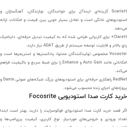
Scarlett
گزینه‌ای ایده‌آل برای خوانندگان، نوازندگان، آهنگسازان و
استودیوهای خانگی است و تعادل بسیار خوبی بین قیمت و امکانات ارائه
می‌دهد.
Clarett+
برای کاربرانی طراحی شده که به کیفیت تبدیل حرفه‌ای، داینامیک
رنج بالاتر و قابلیت توسعه سیستم از طریق ADAT نیاز دارند.
Vocaster
مخصوص تولیدکنندگان محتوا، پادکسترها و استریمرها است و
امکاناتی مانند Auto Gain و Enhance را برای ضبط سریع و باکیفیت فراهم
می‌کند.
RedNe
راهکاری حرفه‌ای برای استودیوهای بزرگ، شبکه‌های صوتی Dante و
پروژه‌های اجرای زنده محسوب می‌شود.
خرید کارت صدا استودیویی Focosrite
اگر قصد خرید
کارت صدا استودیوای فوکوسرایت
را دارید، بهتر است ابتدا
تعداد ورودی و خروجی‌های موردنیاز، نوع کاربری، کیفیت پری‌امپ‌ها و