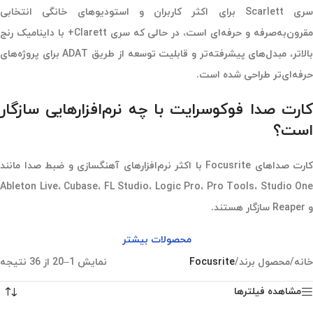
سری Scarlett برای اکثر کاربران و استودیوهای خانگی انتخابی
مقرون‌به‌صرفه و حرفه‌ای است، در حالی که سری Clarett+ با داینامیک رنج
بالاتر، مبدل‌های پیشرفته‌تر و قابلیت توسعه از طریق ADAT برای پروژه‌های
حرفه‌ای‌تر طراحی شده است.
کارت صدا فوکوسرایت با چه نرم‌افزارهایی سازگار
است؟
کارت صداهای Focusrite با اکثر نرم‌افزارهای آهنگسازی و ضبط صدا مانند
Ableton Live، Cubase، FL Studio، Logic Pro، Pro Tools، Studio One
و Reaper سازگار هستند.
محصولات بیشتر
خانه
/
محصول برند
/
Focusrite
نمایش 1–20 از 36 نتیجه
مشاهده فیلترها