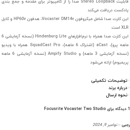
قابلیت Stereo Loopback صدا را از کامپیوتر برای مقدمه و جمع بندی
پادکست دریافت می‌کند
این کارت صدا شامل میکروفون Vocaster DM14v، هدفون HP60v و کابل
XLR است
این کارت صدا همراه با نرم‌افزارهای Hindenburg Lite (نسخه آزمایشی 6
ماهه پرو)، aCast (اشتراک 6 ماهه)، SquadCast Pro همراه با ویدیو
(نسخه آزمایشی 3 ماهه) و Ampify Studio (نسخه آزمایشی 6 ماهه
پریمیوم) ارائه می‌شود
توضیحات تکمیلی
درباره برند
نحوه ارسال
1 دیدگاه برای
Focusrite Vocaster Two Studio
رجبی
–
نوامبر 9, 2024