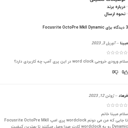
درباره برند
نحوه ارسال
3 دیدگاه برای
Focusrite OctoPre MkII Dynamic
مبینا
–
آوریل 3, 2023
سلام ورودی خروجی word clock در این پری آمپ چه کاربردی دارد؟
0
0
فرهاد
–
ژوئن 12, 2023
سلام مبینا خانم
تا جایی که من می دونم wordclock پری امپ Focusrite OctoPre MkII
Dynamic رو به wordclock کارت صدا وصل میکنند تا بهترین کیفیت