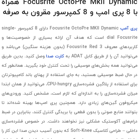
Focusrite OctoPre MkII Dynamic همراه
با 8 پری امپ و 8 کمپرسور مقرون به صرفه
پری آمپ
Focusrite OctoPre MKII Dynamic دارای 8 کمپرسور single-
dial Focusrite است که هدف آن ارائه بسیاری از خصوصیت‌ها و
کاربردهای معروف Focusrite Red 3 (بدون هزینه سنگین) می‌باشد و
می‌توانید آن را از طریق کابل ADAT به
کارت صدا
وصل کنید. بدین طریق
می‌توانید همه بخش‌های موسیقی را تحت کنترل خود بگیرید. همانطور که
در حال ضبط موسیقی هستید، به جای استفاده از پهنای باند کامپیوترتان
برای استفاده از پلاگین فشرده‌سازی CPU-hungry، می‌توانید از همان ابتدا
میزان فشرده‌سازی را به اندازه‌ای که لازم است، مشخص کنید. ورودی‌های
میکروفون گین‌های زیادی دارد. همچنین پری امپ‌ها بهینه شده‌اند تا
بتوانند منابع صوتی را بدون قطعی یا بریدگی کنترل کنند، بنابراین در ضبط
درام‌های آکوستیک مشکلی نیز نخواهند داشت. در خصوص فشرده‌سازی
داخلی – طراحی کلاسیک Soft-Knee که بدون آسیب دیدن صدا این کار را