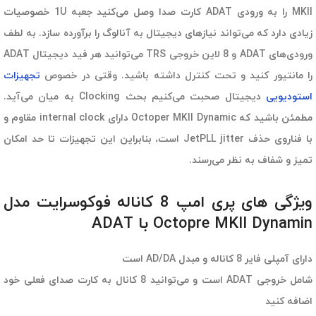
MKII را به ورودی ADAT کارت صدا وصل می‌کنید جعبه 1U خصوصیات
زیادی دارد که می‌تواند نیازهای دیجیتال به آنالوگ را برآورده سازد. به لطف
ورودی‌های ADAT و 8 لاین خروجی TRS می‌توانید هر فید دیجیتال ADAT
را مانتیور کنید و تحت کنترل داشته باشید. وقتی در خصوص
تجهیزات
استودیویی
دیجیتال صحبت می‌کنیم بحث Clocking به میان می‌آید.
مطمئن باشید که Octoper MKII Dynamic دارای internal clock مقاوم و
با فناروی حذف JetPLL jitter است، بنابراین این تجهیزات تا حد امکان
تمیز و شفاف به نظر می‌رسند.
ویژگی های پری امپ 8 کاناله فوکوسرایت مدل
Octopre MKII Dynamin با ADAT
دارای آمپلی فایر 8 کاناله و مبدل AD/DA است
شامل خروجی ADAT است و می‌توانید 8 کانال به کارت صدای فعلی خود
اضافه کنید