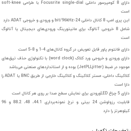
دارای 8 کومپرسور داخلی Focusrite single-dial با طراحی soft-knee
است
این پری امپ 8 کانال داخلی 24-bit/96kHz و ورودی و خروجی ADAT دارد
شامل 8 خروجی آنالوگ برای مانیتورینگ ورودی‌های دیجیتال یا آنالوگ
است
دارای فانتوم پاور قابل تعویض در گروه کانال‌های 4-1 و 8-5 است
دارای ورودی و خروجی ورد کلاک (word clock) با تکنولوژی حذف تپق‌های
موجود در ضبط (JetPLLjitter) بوده و از استانداردهای صنعتی می‌باشد
کلاکینگ داخلی، مستر کلاکینگ و کلاکینگ خارجی از طریق BNC یا ADAT را
دارا است
دارای 5 چراغ LEDورودی برای نمایش سطح صدا بر روی هر کانال است
قابلیت رزولوشن 24 بیتی و نرخ نمونه‌برداری 44.1، 48، 88.2 و 96
کیلوهرتز را دارد
توضیحات تکمیلی