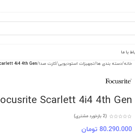
اط با ما
خانه
/
دسته بندی ها
/
تجهیزات استودیویی
/
کارت صدا
/
carlett 4i4 4th Gen
ocusrite Scarlett 4i4 4th Gen
(
2
بازخورد مشتری)
80.290.000
تومان