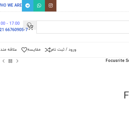
HO WE ARE
17:00 - 9:00
66760905-7 021
ورود / ثبت نام
مقایسه
علاقه مند
Focusrite S
F