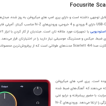
 استودیویی
حل استودیویی برای کاهش آسیب‌های احتمالی در جریان کار می‌باشد. کارت صدا rlett 4i4
Scarlett 4 تاکنون بهترین کارت صدای Focusrite Scarlett بوده است. پری امپ های میکروفن
ق را ارائه می‌دهند که آهنگ‌های ضبط شده
ند و Air Mode تحسین شده فوکوسرایت با حضور پیشرفته و درایو غنی
و هارمونیک که یادآوری یک کنسول استودیویی پیشرفته است، این ویژگی را ارتقا می‌دهد. ورودی‌های hi-Z