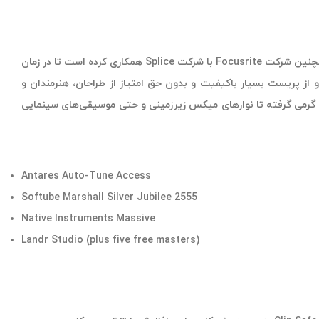
کارت صدا فوکوسرایت جدید شما همراه با بسته نرم‌افزاری بی‌نظیر و اشتراک 3 ماهه Avid Pro Tools Artist و Ableton Live Lite ارائه می‌شود. همچنین شرکت Focusrite با شرکت Splice همکاری کرده است تا در زمان
فت کنید. Splice Sounds میلیون‌ها لوپ، سمپل‌های تک صدایی و از پریست بسیار باکیفیت و بدون حق امتیاز از طراحان، هنرمندان و
اخت انواع موسیقی، از آلبوم‌های پاپ و برنده جایزه گرمی گرفته تا نوارهای میکس زیرزمینی و حتی موسیقی‌های سینمایی
Antares Auto-Tune Access
Softube Marshall Silver Jubilee 2555
Native Instruments Massive
Landr Studio (plus five free masters)