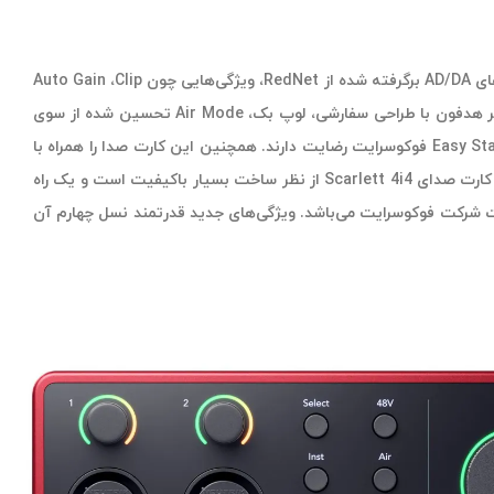
نسل چهارم Focusrite Scarlett 4i4 نسبت به نسل‌های پیشین ارتقا قابل توجهی داشته است و دارای پری امپ های میکروفن به روز شده، مبدل‌های AD/DA برگرفته شده از RedNet، ویژگی‌هایی چون Auto Gain ،Clip
USB-C دارای 4 ورودی و 4 خروجی، ورودی‌های hi-Z مناسب گیتار، آمپلی فایر هدفون با طراحی سفارشی، لوپ بک، Air Mode تحسین شده از سوی
یا تجهیزات مورد علاقه تان است. مبتدیان از کار کردن با ابزار Easy Start فوکوسرایت رضایت دارند. همچنین این کارت صدا را همراه با
حافظه کش قابل توجهی از نرم‌افزار عرضه می‌شود که هر آنچه را که برای ضبط، میکس و مسترینگ موسیقی نیاز دارید را در اختیارتان قرار می‌دهد. کارت صدای Scarlett 4i4 از نظر ساخت بسیار باکیفیت است و یک راه
Sca مدت‌های طولانی است که از پرفروش‌ترین محصولات شرکت فوکوسرایت می‌باشد. ویژگی‌های جدید قدرتمند نسل چهارم آن