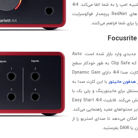
این سیستم برای نوازندگان گیتار الکتریک طراحی شده است و حسی شبیه امپ را به شما القا می‌کند. 4i4
به مبدل‌های AD/DA حرفه‌ای استودیویی مجهز می‌باشد که از رابط های RedNet پرچمدار فوکوسرایت
نسل جدید کارت صدای فوکوسرایت اسکارلت 4i4 همراه با ویژگی‌های جدیدی وارد بازار شده است. Auto
Gain سطوح رکورد صدا را با زدن یک دکمه بهینه‌سازی می‌کند، در حالی که Clip Safe به طور خودکار سطح
افزایش را در صورت خطر کلیپ شدن صدا تنظیم می‌کند. پنل جلویی کارت صدا 4i4 دارای Dynamic Gain
هدفون مانیتور
با این کارت صدا به
قل برای مانیتورینگ و پلی بک با
صدای بلند، واضح و دقیق می‌باشد که شنیدن صدا را برای شما لذت بخش می‌کند. قابلیت Easy Start 4i4
سایر محتواهای مفید راهنمایی می‌کند.
Loopba می‌باشد که به شما امکان می‌دهد تا صدای استریو را از
ستید.