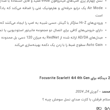
نسل چهارم پری امپ‌های میکروفون 69dB مفید و قابل استفاده با صدای واضح و دقیقی را ارائه می‌دهد
Air Mode یک درایو حرفه‌ای و هارمونیک غنی را اضافه می‌کند که
است
ورودی‌های Hi-Z سازگار با گیتار، حسی شبیه به امپ را ایجاد می‌کنند که مطمئنا الهام بخش است
دارای خروجی‌های کافی برای اتصال دو مجموعه مانیتور استودیویی یا تج
مبدل‌های AD/DA ارائه شده از RedNet به میزان 120 دسی بل محدوده داینامیکی را تولید می‌کنند
Auto Gain سطوح ضبط را با زدن یک دکمه بهینه‌سازی می‌کند
2 دیدگاه برای
Focusrite Scarlett 4i4 4th Gen
محمد
–
آوریل 24, 2024
سلام فرقش با کارت صدای نسل سومش چیه ؟
0
0