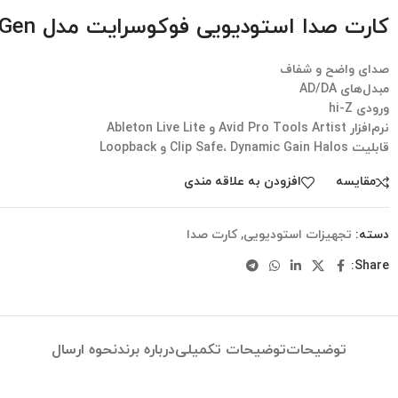
کارت صدا استودیویی فوکوسرایت مدل Scarlett 4i4 4th Gen
صدای واضح و شفاف
مبدل‌های AD/DA
ورودی hi-Z
نرم‌افزار Avid Pro Tools Artist و Ableton Live Lite
قابلیت Clip Safe، Dynamic Gain Halos و Loopback
مقایسه
افزودن به علاقه مندی
دسته:
تجهیزات استودیویی
,
کارت صدا
Share:
توضیحات
توضیحات تکمیلی
درباره برند
نحوه ارسال