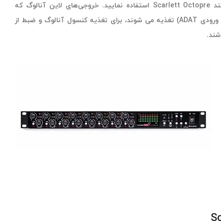
مجهز به خروجی ADAT هستند مانند Scarlett Octopre استفاده نمایید. خروجی‌های لاین آنالوگ که
مستقیما از ورودی‌های میکروفن (یا ورودی ADAT) تغذیه می شوند، برای تغذیه کنسول آنالوگ و ضبط از
شند.