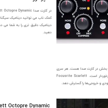
دهید.
ین بخش در کارت صدا هست. هر سری
اسکارلت از کیفیت تبدیل 24 بیتی/ 192 کیلوهرتزی فوکوسرایت برخوردار است. Focusrite Scarlett
Scarlett Octopre Dynamic همراه با بسته نرم افزاری