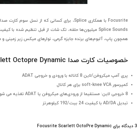
Splice Sounds میلیون‌ها حلقه، تک شات از قبل تنظیم شده
همچون پاپ، آلبوم‌های برنده جایزه گرمی، نوارهای میکس زیر زمینی و موسیقی‌های سینمایی
خصوصیات کارت صدا Focusrite Scarlett Octopre Dynamic
پری آمپ میکروفن/لاین 8 کاناله با ورودی و خروجی ADAT
کمپرسور soft-knee VCA برای هر کانال
8 خروجی لاین: مستقیما از ورودی‌های میکروفن یا ADAT تغذیه می شوند
تبدیل AD/DA با کیفیت 24 بیت/192 کیلوهرتز
3 دیدگاه برای
Focusrite Scarlett OctoPre Dynamic