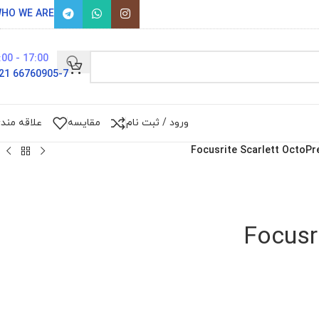
HO WE ARE
17:00 - 9:00
66760905-7 021
ورود / ثبت نام
مقایسه
علاقه مند
Focusrite Scarlett OctoPr
Focusr