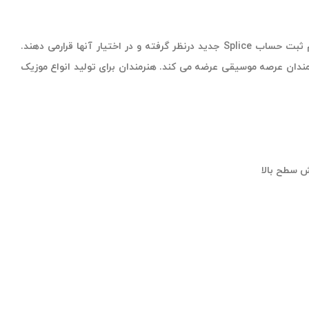
Focusrite با همکاری Splice، برای کسانی که از نسل سوم کارت صدا scarlett استفاده می کنند، اشتراک رایگان 3 ماهه Splice Sounds هنگام ثبت حساب Splice جدید درنظر گرفته و در اختیار آنها قرارمی دهند.
 و هنرمندان عرصه موسیقی عرضه می کند. هنرمندان برای تولید انواع موزیک