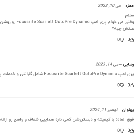
حمزه
–
می 10, 2023
سلام
وقتی می خوام پری امپ Focusrite Scarlett OctoPre Dynamic رو روشن کنم با تاخیر روشن میشه
علتش چیه؟
0
0
رضایی
–
می 14, 2023
پری امپ Focusrite Scarlett OctoPre Dynamic شامل گارانتی و خدمات پس از فروش هم میشه؟ اگر نیاز به تعمیر پیدا کنه شامل هزینه میشه؟
0
0
پهلوان
–
نوامبر 11, 2024
فوق العاده با کیفیته و دیستروشن کمی داره صداییی شفاف و واضح رو ارائه 
0
0