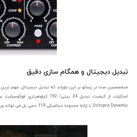
تبدیل دیجیتال و همگام سازی دقیق
متخصصین صدا در پسکو بر این باوراند که تبدیل دیجیتال، مهم تر
Octopre Dynamic با ارائه محدوده دینامیکی 119 دسی بل می تواند ورودی و خروجی‌ها را گسترش دهد.