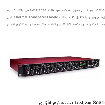
در کارت صدا Scarlett Octopre Dynamic هر کانال مجهز به کمپرسور Soft-Knee VCA می باشد که به
کمک ناب می توانید دینامیک سیگنال‌های ووردی را کنترل کنید. حالت normal Transparent mode کنترل
دینامیک دقیق تری را به شما می دهد. با فشار دادن دکمه MORE می توانید فشرده سازی بیشتری انجام