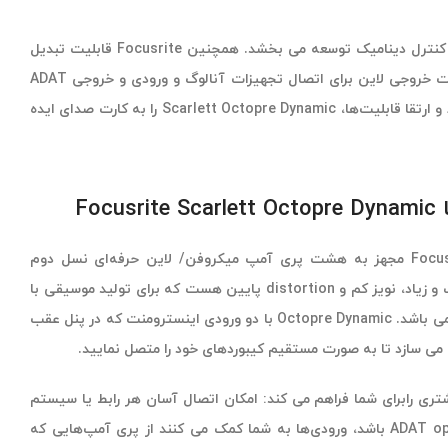
میکروفن نسل دوم Scarlett اضافی و کمپرسور آنالوگ هر کانال، برای کنترل دینامیک توسعه می بخشد. همچنین Focusrite قابلیت تبدیل
آنالوگ به دیجیتال و دیجیتال به آنالوگ با نرخ نمونه برداری 24 بیتی/ 192 کیلوهرتزی را در اختیارتان قرار داده است. Octopre Dynamic هشت خروجی لاین برای اتصال تجهیزات آنالوگ و ورودی و خروجی ADAT
optical برای توسعه هر رابط مجهز به ADAT را در دسترس شما قرار می دهد. پری آمپ‌های فوکوسرایت، با خصوصیاتی همچون تبدیل با کیفیت بالا و ارتقا قابلیت‌ها، Scarlett Octopre Dynamic را به کارت صدای ایده
Foc
Focusrite Scarlett Octopre Dynamic مجهز به هشت پری آمپ میکروفن/ لاین حرفه‌ای نسل دوم
Focusrite با هدروم بالا، گین شفاف و زیاد، نویز کم و distortion پایین هست که برای تولید موسیقی با
درام، گیتار، وکال و… بسیار مناسب می باشد. Octopre Dynamic با دو ورودی اینسترومنت که در پنل عقب
هم می سازد تا به صورت مستقیم کیبوردهای خود را متصل نمایید.
ADA اتصالات بیشتری رابرای شما فراهم می کند: امکان اتصال آسان هر رابط یا سیستم
دیجیتالی که مجهز به ورودی ADAT optical باشد، ورودی‌ها به شما کمک می کنند از پری آمپ‌هایی که