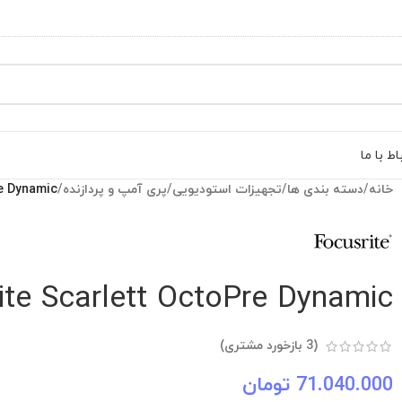
اط با ما
خانه
/
دسته بندی ها
/
تجهیزات استودیویی
/
پری آمپ و پردازنده
/
e Dynamic
ite Scarlett OctoPre Dynamic
(
3
بازخورد مشتری)
71.040.000
تومان