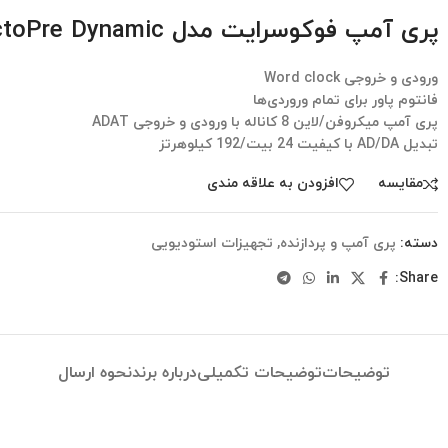
پری آمپ فوکوسرایت مدل Scarlett OctoPre Dynamic
ورودی و خروجی Word clock
فانتوم پاور برای تمام وروردی‌ها
پری آمپ میکروفن/لاین 8 کاناله با ورودی و خروجی ADAT
تبدیل AD/DA با کیفیت 24 بیت/192 کیلوهرتز
مقایسه
افزودن به علاقه مندی
دسته:
پری آمپ و پردازنده
,
تجهیزات استودیویی
Share:
توضیحات
توضیحات تکمیلی
درباره برند
نحوه ارسال