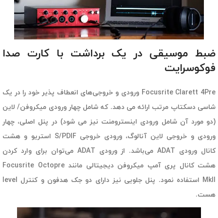
ضبط موسیقی در یک برداشت با کارت صدا
فوکوسرایت
Focusrite Clarett 4Pre ورودی و خروجی‌های انعطاف پذیر خود را در یک
شاسی دسکتاپ مرتب ارائه می دهد. که شامل چهار ورودی میکروفن/ لاین
(دو مورد آن شامل ورودی اینسترومنت نیز می شود) در پنل اصلی، چهار
ورودی و خروجی لاین آنالوگ، ورودی خروجی S/PDIF استریو و هشت
کانال ورودی ADAT می‌باشد. از ورودی ADAT می‌توان برای وارد کردن
هشت کانال پری آمپ میکروفن دیجیتالی مانند Focusrite Octopre
MkII استفاده نمود. پنل جلویی نیز دارای دو جک هدفون و کنترل level
هست.