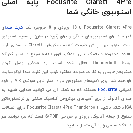
Focusrite Clarett 4Pre پایه اصلی
استودیوی خانگی شما
Focusrite Clarett 4Pre با 18 ورودی و 8 خروجی یک
کارت صدا
ی
قدرتمند برای استودیوهای خانگی و برای رکورد در خارج از محیط استودیو
است. دارای چهار پیش تقویت کننده میکروفن Clarett با صدای فوق
العاده، محدوده دینامیک عالی، عملکرد فوق العاده سریع و تاخیر کم که
توسط Thunderbolt فعال شده است. به محض وصل کردن
میکروفن‌هایتان به کلارت متوجه عملکرد خوب این کارت صدا فوکوسرایت
خواهید شد. پری آمپ‌های میکروفن دارای مدار قابل سوئیچ AIR از خود
کمپانی
Focusrite
هستند که به کمک آن می توانید صدایی شبیه به
صدای آنالوگ از پری آمپ‌های میکروفن کلاسیک مبتنی بر ترانسفورماتور
ISA داشته باشید. Focusrite Clarett 4Pre Thunderbolt دارای اتصالات
متنوع از جمله آنالوگ، ورودی و خروجی S/PDIF است که می توانید هر
دستگاه ضبطی را به آن متصل نمایید.