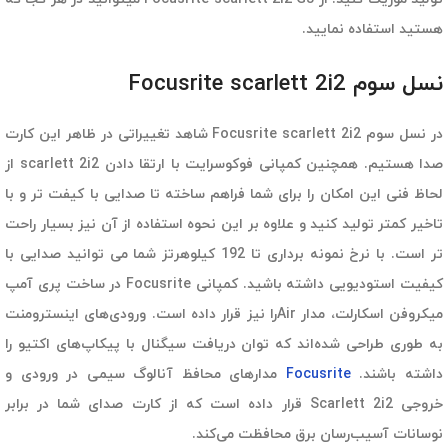
هستید استفاده نمایید.
نسل سوم Focusrite scarlett 2i2
در نسل سوم Focusrite scarlett 2i2‌ شاهد تغییراتی در ظاهر این کارت
صدا هستیم. همچنین کمپانی فوکوسرایت با ارتقا دادن scarlett 2i2 از
لحاظ فنی این امکان را برای شما فراهم ساخته تا صدایی با کیفت تر و با
تاخیر کمتر تولید کنید و علاوه بر این نحوه استفاده از آن نیز بسیار راحت
تر است. با نرخ نمونه برداری تا 192 کیلوهرتز شما می توانید صدایی با
کیفیت استودیویی داشته باشید. کمپانی Focusrite در ساخت پری آمپ
میکروفن اسکارلت، مدار Airرا نیز قرار داده است. ورودی‌های اینسترومنت
به طوری طراحی شده‌اند که توان دریافت سیگنال با پیکاپ‌های اکتیو را
داشته باشند.
Focusrite
مدارهای محافظ آنالوگ سیمی در ورودی و
خروجی Scarlett 2i2 قرار داده است که از کارت صدای شما در برابر
نوسانات آسیب‌رسان برق محافظت می‌کند.