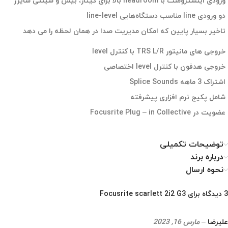
ورودی اینسترومنت با headroom بالا برای گیتار، بیس و سینتی سایزر
دو ورودی line مناسب دستگاه‌هایی line-level
تاخیر بسیار پایین که امکان مدیریت صدا در همان لحظه را می دهد
خروجی های مانیتور TRS L/R با کنترل level
خروجی هدفون با کنترل level اختصاصی
اشتراک 3 ماهه Splice Sounds
شامل پکیج نرم افزاری پیشرفته
عضویت در Focusrite Plug – in Collective
توضیحات تکمیلی
درباره برند
نحوه ارسال
3 دیدگاه برای
Focusrite scarlett 2i2 G3
علیرضا
–
مارس 16, 2023