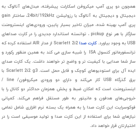
همچون دو پری آمپ میکروفن اسکارلت پیشرفته، مبدل‌های آنالوگ به
دیجیتال و دیجیتال به آنالوگ با رزولیشن 24bit/192kHz، ساختار gain
پری آمپ بهینه شده، میزان تاخیر بسیار پایین، ورودی‌های اینسترومنت
سازگار با هر نوع pickup ، توانسته استاندارد جدیدی را در کارت صداهای
USB به وجود بیاورد.
کارت صدا
Scarlett 2i2 از مدار AIR استفاده کرده که
ترانسفورماتور کنسول ISA را شبیه سازی می کند به همین منظور رکورد و
ساز شما صدایی با کیفیت تر و واضح تر خواهند داشت. یک کارت صدای
ایده آل برای استودیوهای کوچک و قابل حمل است. Scarlett 2i2 g3 با
برق گذرگاه USB کار می‌کند و دارای دو ورودی میکروفون/ line /
اینسترومنت است که امکان ضبط و پخش همزمان حداکثر دو کانال را با
خروجی‌های هدفون و مانیتور به طور مستقل فراهم می‌کند. کمپانی
فوکوسرایت این کارت صدا را به همراه یک بسته نرم افزاری شامل تمامی
نیازهای شما برای استفاده از این کارت صدا و تولید موسیقی است را در
اختیارتان قرار خواهد داد.