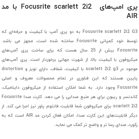
پری امپ‌های Focusrite scarlett 2i2 با مد
AIR
Focusrite scarlett 2i2 G3 به دو پری آمپ با کیفیت و حرفه‌ای که
توسط خود کمپانی Focusrite ساخته شده است، مجهز می باشد.
Focusrite بیش از 25 سال هست که برای ساخت پری آمپ‌های
میکروفون با کیفیت بالا، از شهرت جهانی برخوردار است. پری آمپ‌های
موجود در scarlett 2i2 g3 با کیفیت، شفاف، دارای نویز و distortion
پایین هستند که این فناوری در تمام محصولات معروف و اصلی
Focusrite وجود دارد. به شما امکان استفاده از میکروفون داینامیک،
کاندنسر و ریبون برای هر منبع صدایی را می دهد. کارت صدا Focusrite
scarlett 2i2 برای میکروفون شما قابلیت فانتوم پاور نیز اجرا می کند. از
دیگر قابلیت‌های این کارت صدا، امکان فعال کردن مد AIR است که به
رکورد، صدای رسا تر و واضح تر کمک می نماید.