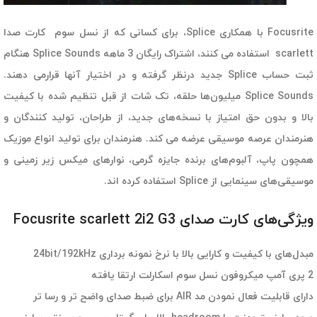
Focusrite با همکاری Splice، برای کسانی که از نسل سوم کارت صدا
scarlett استفاده می کنند، اشتراک رایگان 3 ماهه Splice Sounds هنگام
ثبت حساب Splice جدید درنظر گرفته و در اختیار آنها قرارمی دهند.
Splice Sounds میلیون‌ها حلقه، تک شات از قبل تنظیم شده با کیفیت
بالا و بدون حق امتیاز با نسخه‌های جدید، از طراحان، تولید کنندگان و
هنرمندان عرصه موسیقی عرضه می کند. هنرمندان برای تولید انواع موزیک
همچون پاپ، آلبوم‌های برنده جایزه گرمی، نوارهای میکس زیر زمینی و
موسیقی‌های سینمایی از Splice استفاده کرده اند.
ویژگی‌های کارت صدای Focusrite scarlett 2i2 G3
مبدل‌های با کیفیت و کارایی بالا با نرخ نمونه برداری 24bit/192kHz
2 پری آمپ میکروفون نسل سوم اسکارلت ارتقا یافته
دارای قابلیت فعال نمودن مد AIR برای ضبط صدای واضح تر و رسا تر