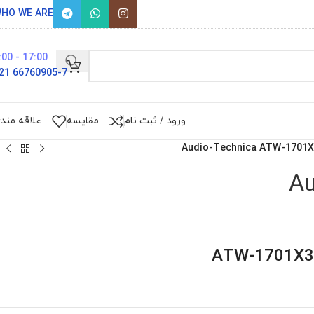
HO WE ARE
17:00 - 9:00
66760905-7 021
ورود / ثبت نام
مقایسه
علاقه مند
Audio-Technica ATW-1701
A