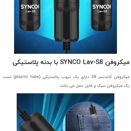
میکروفن SYNCO Lav-S8 با بدنه پلاستیکی
میکروفن کاندنسر S8 دارای یک تیوب پلاستیکی (plastic tube) است.
یک میکروفن سبک و قابل حمل می باشد.