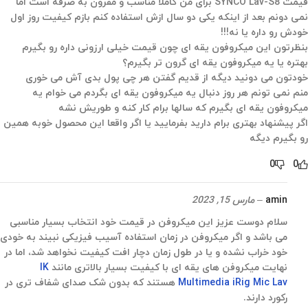
قیمت SYNCO Lav-S8 برای من کاملا مناسب و مقرون به صرفه است اما
نمی دونم بعد از اینکه یکی دو سال ازش استفاده کنم بازم کیفیت روز اول
خودش رو داره یا نه!!!
بنظرتون این میکروفون یقه ای چون قیمت خیلی ارزونی داره رو بگیرم
بهتره یا یه میکروفون یقه ای گرون تر بگیرم؟
خودتون می دونید دیگه از قدیم گفتن هر چی پول بدی آش می خوری
منم نمی تونم هر روز دنبال یه میکروفون یقه ای بگردم می خوام یه
میکروفون یقه ای بگیرم که سالها برام کار کنه و طوریش نشه
اگر پیشنهاد بهتری برام دارید بفرمایید یا اگر واقعا این محصول خوبه همین
رو بگیرم دیگه
0
0
amin
–
مارس 15, 2023
سلام دوست عزیز این میکروفن در قیمت خود انتخاب بسیار مناسبی
می باشد و اگر میکروفن در زمان استفاده آسیب فیزیکی نبیند به خودی
خود خراب نشده و یا در طول زمان دچار افت کیفیت نخواهد شد، اما در
نهایت میکروفن های یقه ای با کیفیت بسیار بالاتری مانند
IK
Multimedia iRig Mic Lav
هستند که بدون شک صدای شفاف تری در
رکورد دارند.