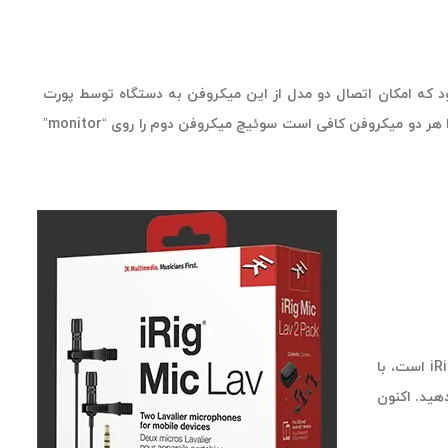
 دو میکروفن برای ضبط صدای بیش از یک نفر نیاز است. Ik Multimedia به گونه‌ای iRig Mic Lav را طراحی نمود که امکان اتصال دو مدل از این میکروفن به دستگاه توسط پورت
TRRS دو منظوره 8/1 اینچی را به شما می دهد. کلید را روی “input” تنظیم کرده و سپس میکروفن دوم خود را برای ضبط متصل کنید. برای تنظیم صدا هر دو میکروفن کافی است سوئیچ میکروفن دوم را روی “monitor”
آیا می خواهید دو دستگاه iRig Mic Lav را با یک قیمت مناسب خریداری نمایید؟ Ik Multimedia پکیج خود را که شامل دو میکروفن iRig Mic Lav است، با
خود را از دو منبع با استفاده از ویژگی منحصر به فرد iRig Mic Lav chainable انجام دهید. اکنون