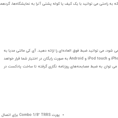
 به راحتی می توانید با یک کیف یا کوله پشتی آنرا به نمایشگاه‌ها، گرده
ن عرضه می شود، می توانید ضبط فوق العاده‌ای را ارائه دهید. آی کی مالتی مدیا به
همراه میکروفن iRig Mic Lav، نرم افزار iRig Recorder را برای iPhone، iPad و iPod touch و Android به صورت رایگان در اختیار شما قرار خواهد
 می توان به ضبط مصابحه‌های روزنامه نگاری گرفته تا ساخت پادکست در
پورت Combo 1/8″ TRRS برای اتصال دو میکروفن به یک دستگاه