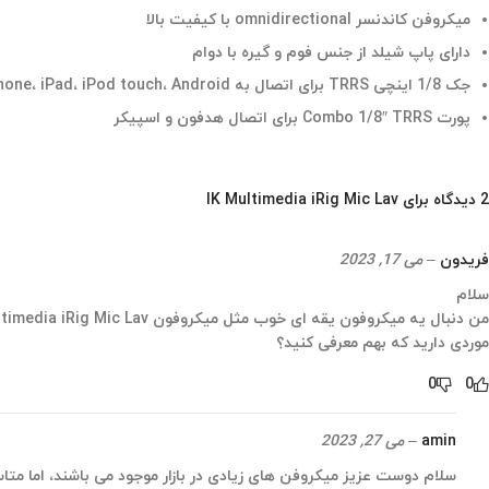
میکروفن کاندنسر omnidirectional با کیفیت بالا
دارای پاپ شیلد از جنس فوم و گیره با دوام
جک 1/8 اینچی TRRS برای اتصال به iPhone، iPad، iPod touch، Android
پورت Combo 1/8″ TRRS برای اتصال هدفون و اسپیکر
2 دیدگاه برای
IK Multimedia iRig Mic Lav
فریدون
–
می 17, 2023
سلام
من دنبال یه میکروفون یقه ای خوب مثل میکروفون IK Multimedia iRig Mic Lav هستم ولی میخوام قیمتش کمتر از دو میلیون باشه ولی با همین قابلیت ها
موردی دارید که بهم معرفی کنید؟
0
0
amin
–
می 27, 2023
سلام دوست عزیز میکروفن های زیادی در بازار موجود می باشند، اما متاسفانه میکروفنی با کیفیت و قیمت IK Multimedia تقریبا یا