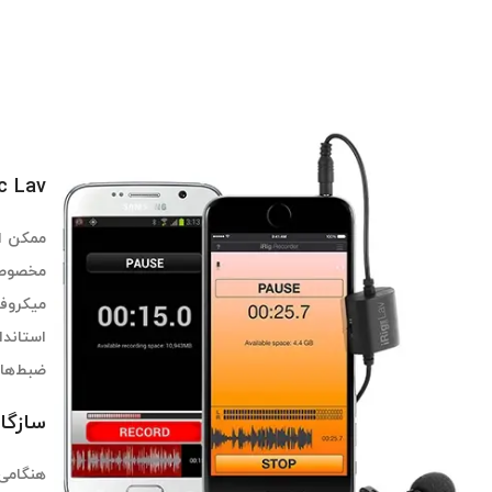
iRig Mic Lav قابل ات
ممکن اس
ضبط‌های
سازگا