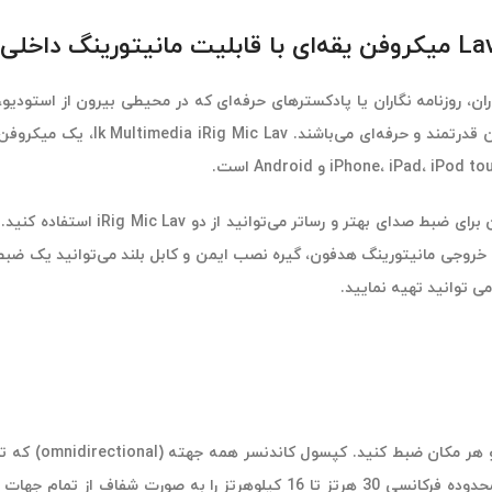
داخلی سازگار با انوع موبایل‌ها
ران، روزنامه نگاران یا پادکسترهای حرفه‌ای که در محیطی بیرون از استودیو
میکروفن قدرتمند و حرفه‌ا
رای ضبط صدای بهتر و رساتر می‌توانید از
دو iRig Mic Lav 
خروجی مانیتورینگ هدفون، گیره نصب ایمن و کابل بلند می‌توانید یک ضبط ب
 توانید تهیه نمایید.
iRig Mic Lav می توانید صدای عالی را در هر زمان و هر مکان ضبط کنید
متخصصان طراحی شده است و این امکان را برای شما فراهم می سازند، محدوده فرکانسی 30 هرتز تا 16 کیلوهرتز را به صورت شفاف از تم