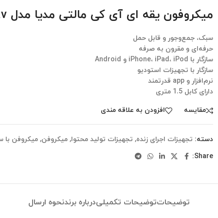
میکروفون یقه‌ ای آی کی مالتی مدیا مدل iRig Mic Lav
سبک، جمع‌وجور و قابل حمل
حرفه‌ای و مقرون به صرفه
سازگار با iPhone، iPad، iPod و Android
سازگار با تجهیزات استودیو
نرم‌‎افزار و app قدرتمند
دارای کابل 1.5 متری
مقایسه
افزودن به علاقه مندی
دسته:
تجهیزات اجرای زنده
,
تجهیزات تولید محتوا
,
میکروفن
,
میکروفن با س
Share:
توضیحات
توضیحات تکمیلی
درباره برند
نحوه ارسال