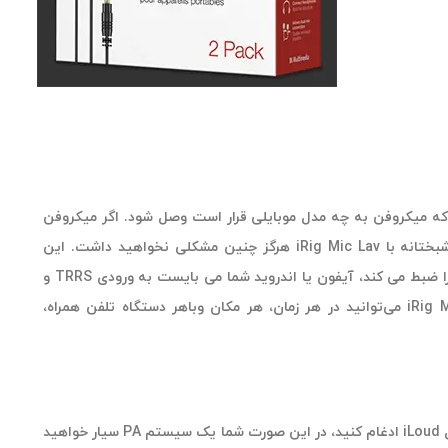
که میکروفن به چه مدل موبایلی قرار است وصل شود. اگر میکروفن
مخصوص یک نوع دستگاه ساخته شده باشد، این می تواند مشکل ساز شود. خوشبختانه با iRig Mic Lav هرگز چنین مشکلی نخواهید داشت. این
میکروفن از طریق خروجی آنالوگ 1/8 اینچی TRRS متصل و صدایی باکیفیت بالا را ضبط می کند، آیفون یا اندروید شما می بایست به ورودی TRRS و
استاندارد CTIA/AHJ مجهز باشد تا امکان اتصال برقرار شود. در واقع، با iRig Mic Lav می‌توانید در هر زمان، هر مکان وباهر دستگاه تلفن همراه،
هنگامی که شما iRig Mic Lav را با VocaLive یا Mic Room و اسپیکرهای قابل حمل iLoud ادغام کنید، در این صورت شما یک سیستم PA سیار خواهید