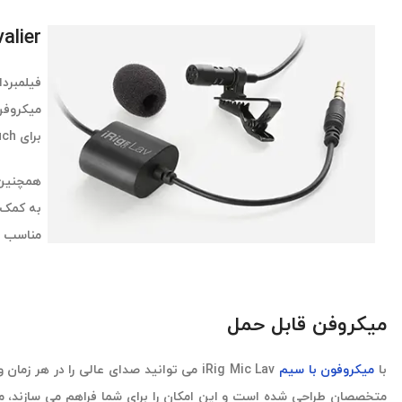
Lavalier میکروفن یقه‌ای با قابلیت مانیتورینگ 
فیلمبردا
برای iPhone، iPad، iPod touch و Android است.
همچنین ب
به کمک 
مناسب می
میکروفن قابل حمل
با
میکروفون با سیم