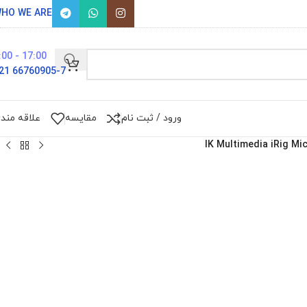
HO WE ARE
17:00 - 9:00
66760905-7 021
ورود / ثبت نام
مقایسه
علاقه مند
IK Multimedia iRig Mic