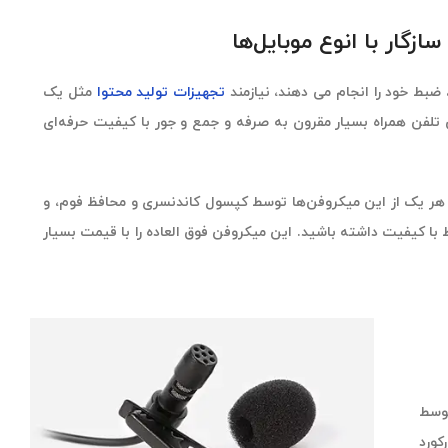
، ضبط خود را انجام می دهند، نیازمند
تجهیزات تولید محتوا
مثل یک
ی می‌باشند. Ik Multimedia iRig Mic Lav، یک میکروفن تلفن همراه بسیار مقرون به صرفه و جمع و جور با کیفیت حرفه‌ای
استفاده کنید. هر یک از این میکروفن‌ها توسط کپسول کاندنسری و محافظ فوم، و
ا کیفیت داشته باشید. این میکروفن فوق العاده را با قیمت بسیار
. کپسول کاندنسر همه جهته (omnidirectional) که توسط
ام جهات رکورد