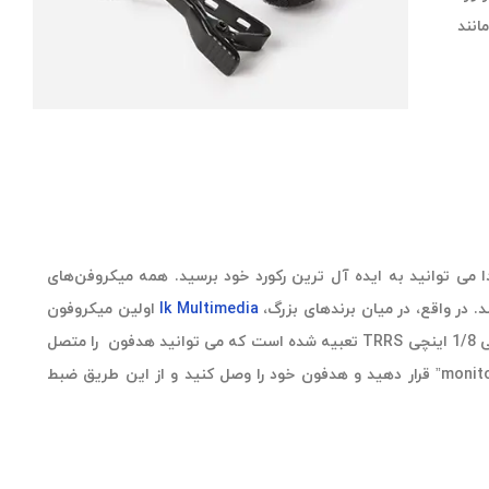
انند
می توانید به ایده آل ترین رکورد خود برسید. همه میکروفن‌های
Ik Multimedia
اولین میکروفون
لاوالیر موبایل را که دارای این ویژگی است، عرضه نمود. در این میکروفن یک پورت ترکیبی 1/8 اینچی TRRS تعبیه شده است که می توانید هدفون را متصل
کنید و رکورد خود را مستقیما مانیتورینگ کنید. کافی است سوئیچ کنار پورت را روی “monitor” قرار دهید و هدفون خود را وصل کنید و از این طریق ضبط