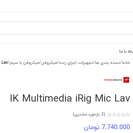
اط با ما
خانه
/
دسته بندی ها
/
تجهیزات اجرای زنده
/
میکروفن
/
میکروفن با سیم
/
 Lav
IK Multimedia iRig Mic Lav
(
2
بازخورد مشتری)
7.740.000
تومان