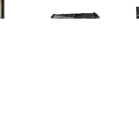
Gemini GLS-550
Gemini SOSP-8
محصولات موجود
محصولات موجو
76.775.000
تومان
34.040.000
تومان
دسته بندی محصولات
حی و ارزیابی عملکرد هدفون‌
تجهیزات استودیو ای
یتورینگ‌های مرجع
تجهیزات دی جی
تجهیزات اجرای زنده
30, 2026
۱ دیدگاه
تجهیزات آکوستیک