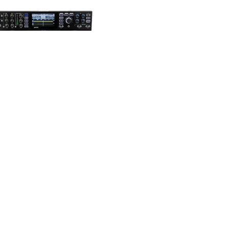
Gemini SDJ-4000
محصولات موجود
218.300.000
تومان
تازه ها
طرا
مان
ارتباط با فروشگاه
جولای 
تهران، خیابان حافظ، زیر پل حافظ