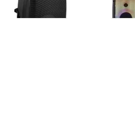
Gemini AS-2115BT-LT
محصولات موجود
د
49.765.000
تومان
لینک ها
ارتباط با ما
درباره ما