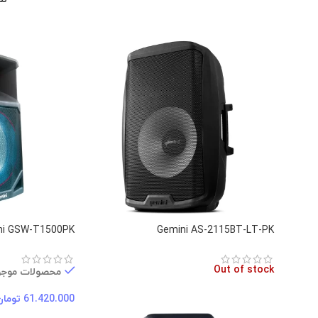
ni GSW-T1500PK
Gemini AS-2115BT-LT-PK
Out of stock
محصولات موجو
61.420.000
تومان