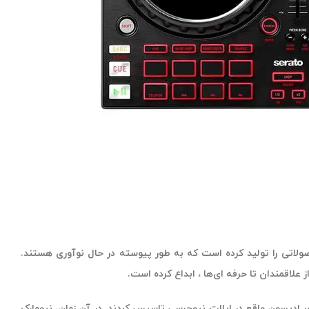
ته محصولاتی را تولید کرده است که به طور پیوسته در حال نوآوری هستند.
علاقمندان تا حرفه ای‌ها ، ابداع کرده است.
دهای نوآور دی جی می باشد که هری و رابرت کوتوفسکی در سال 1971 آن را در شهر ادیسون واقع در ایالت نیوجرسی تاسیس کردند. در آن زمان، نیومارک