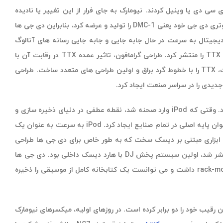
ود به جای سی دی یا وینیل کردند. نیومارک به جای فرار از این تغییر یا نادیده
گرفتن آن به عنوان یک بازار خارجی، این مفهوم نوآورانه را پذیرفت و یکی از اولین کنترلرهای نرم افزار کامپیوتری دی جی خود یعنی DMC-1 را تولید و عرضه کرد، بنابراین دی جی ها
دیجیتال به سرعت در حال جابه جایی و جابه جایی رسانه های آنالوگ
هستند، نیومارک به سرمایه گذاری در نوآوری ها برای کنترل های سنتی ادامه داد و در سال 2002 گرامافون TTX را منتشر کرد. طراحی گرامافون، تاثیر عمده TTX در رقابت آن با
وضعیت موجود بود. نیومارک با کنار گذاشتن شکل جعبه ای که برای چندین دهه بر روی گرامافون قرار داشت، TTX را با خطوط گرد براق و اولین طراحی های متعدد ساخت. طراحی
در اوایل دهه 2000، رسانه های دیجیتال نه تنها صنعت دی جی، بلکه دنیای مصرف کنندگان را نیز تغییر داد. وقتی که iPod وارد صحنه شد، نقطه عطفی در دنیای ذخیره سازی و
پخش موسیقی مبتنی بر فایل های دیجیتال را ایجاد کرد و پخش موسیقی هارد دیسک (و بعدا فلش) را به عنوان پایه اصلی در تمام صنایع ایجاد کرد. iPod به سرعت به عنوان یک
د ابزاری مبتنی بر دیسک سخت که به طور خاص برای دی جی ها طراحی
شده بود، تلف نکرد و این فرمت که به سرعت در حال تکامل بود را تایید کرد. HDCD-1 که در سال 2003 منتشر شد، اولین سیستم پخش DJ با هارد دیسک داخلی بود. دی جی ها
دیگر مجبور نبودند یک کلاسور پر از سی دی یا حتی کامپیوتر را با خود بیاورند. HDCD-1 طراحی معروف rack-mount داشت و می توانست یک کتابخانه کامل از موسیقی را ذخیره
 رقیب خود را دو برابر کرده است. در روزهای اولیه، میکسرهای نیومارک