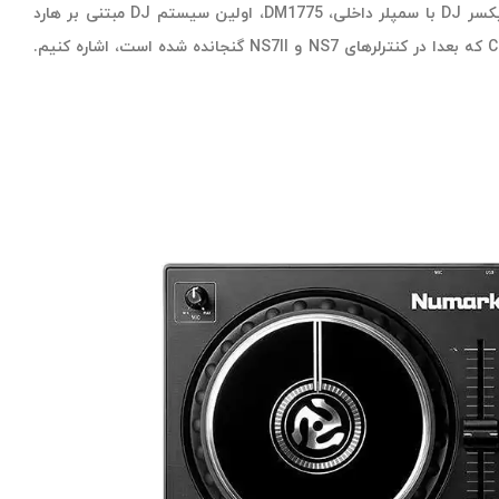
صدها محصول برای اولین بار در صنعت بوده است. برای این منظور میتوانیم به محصولاتی چون اولین میکسر DJ با سمپلر داخلی، DM1775، اولین سیستم DJ مبتنی بر هارد
دیسک، HDCD1، اولین سیستم‌های DJ مجهز به iOS، اولین سارفیس کنترل موتورایز شده DJ و iDJ و CDX که بعدا در کنترلرهای NS7 و NS7II گنجانده شده است، اشاره کنیم.