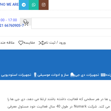
HO WE ARE
17:00 - 9:00
66760905-7 021
ورود / ثبت نام
مقایسه
علاقه مند
نده
تجهیزات دی جی
ساز و ادوات موسیقی
تجهیزات استودیویی
 ها در هر سطحی که فعالیت داشته باشند ارتقا می دهد، دی جی ها را
با محصولات انقلابی که به طور یکپارچه حس کلاسیک را با قابلیت اجرای پیشرفته ترکیب میکنند، قدرتمند می کند. شرکت Numark در طول 40 سال فعالیت خود مسئول معرفی