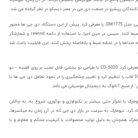
لیدکنندگان پیشرو در صنعت دی جی در عصر دیسکو در نظر گرفته می شد.
شرکت نیومارک در دهه 80 بار دیگر تاثیر خود را در صنعت موسیقی نشان داد و اولین میکسر دنیا سمپلر داخلی، مدل DM1775، را معرفی کرد. پیش از این دستگاه، دی جی ها مجبور
بودند صداهای مورد نظرشان، مثل افکت ها یا قطعات موسیقی کوتاه (دراپ ها) را از قبل روی نوار کاست ضبط کنند. سپس در حین اجرا، با استفاده از دکمه rewind و شمارشگر
ما دستگاه DM1775 این امکان را به دی جی ها داد که صداها را در لحظه ضبط و بلافاصله پخش کنند. این قابلیت باعث شد
نیومارک در سال 1990، به نوآوری های خود ادامه داد و اولین سی دی پلیر با دو محفظه جهان و CD-5020 را معرفی کرد. CD-5020 با طراحی دو بخشی قابل نصب بر روی قفسه – دو
درایور سی دی در زیر و یک سطح کنترل جداگانه در بالا – از آن به بعد تقریبا برای هر دو سیستم سی دی DJ قاب را تنظیم کرد و تغییر چشمگیری را در نحوه تعامل دی جی ها با
 از منبع آنالوگ به دیجیتال موسیقی می نامد.
فروش و بازاریابی نیومارک، Staton Magnetics را خریداری کرد. نیومارک با تمرکز حتی بیشتر بر تکنولوژی و نوآوری، شروع به، به چالش
کرد. نیومارک به سرعت در بازار دی جی که در آن زمان به میکسرها،
ومارک همچنان به دلیل تولید محصولات با کیفیت محکم و مقاوم و با