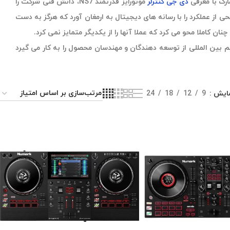
ارک با معرفی
دی جی کنترلر
موتورایز قدرتمند NS7، دانش فنی شرکت را
 توسعه محصول با تفکر دی جی ترکیب کرد و یک سیستم یکپارچه و قدرتمند را ایجاد کرد. NS7 سطحی از عملکرد را با رسانه های دیجیتال به ارمغان آورد که هرگز به دست
ن کاملا محو می کرد که عملا آنها را از یکدیگر متمایز نمی کرد.
تیم بین المللی از توسعه دهندگان و مهندسان محصول را به کار می گیرد
ایش
9
12
18
24