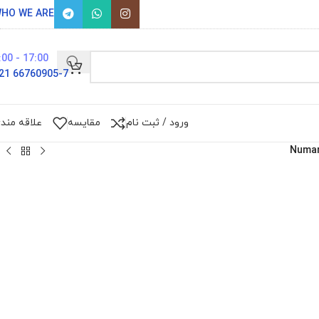
HO WE ARE
17:00 - 9:00
66760905-7 021
ورود / ثبت نام
مقایسه
علاقه مند