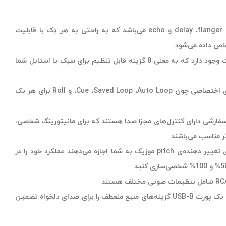
بخش FX شامل گزینه‌های delay ،flanger ،phaser و echo می‌باشد که به راحتی به هر دِک با قابلیت
ص داده می‌شود
چهار پد عملکرد دو لایه بر روی هر دِک وجود دارد که به معنی 8 گزینه قابل تنظیم برای سبک یا استایل شما
پدهای حالت عملکرد شامل گزینه‌های اختصاصی چون Cue ،Saved Loop ،Auto Loop، و Roll برای هر یک
سفارشی دارای کنترل‌های مجزا صدا هستند که برای مانیتورینگ شخصی،
گر مناسب می‌باشند
دکمه‌های Pitch Bend و اسلایدرهای تغییر دهنده‌ی pitch موزیک به شما اجازه می‌دهند عملکرد خود را در
سوکت کارت SD، دو پورت USB-A، و یک پورت USB-B گزینه‌های منبع منعطف را برای صدای دلخواه تضمین