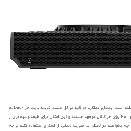
مبتدیان و کهنه‌کاران این حوزه به یک اندازه متوجه می‌شوند که آرمیچر صوتی Mixstream Pro Plus برای هر کاری که می‌توانید به آن بپردازید، آماده است. پدهای عملکرد دو لایه در کل هشت گزینه بابت هر Deck به
شما ارائه می‌دهند که به راحتی برای مطابقت دادن با سبک شما تخصیص داده می‌شود. آنها با دکمه‌های اختصاصی برای Saved ،Cue ،Auto Loop، و Roll برای هر کانال موجود هستند و این امکان برای طیف وسیع‌تری از
ق را برای شما فراهم می‌کنند، چه بخواهید در لحظه به صورت دستی از اسکرچ استفاده کنید و چه