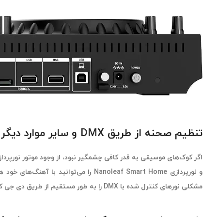
تنظیم صحنه از طریق DMX و سایر موارد دیگر
مشکلی نورهای کنترل شده با DMX را به طور مستقیم از طریق دی جی کنترلر Mixstream Pro plus و بدون نیاز به میکسر اضافی یا حتی لپ تاپ مدیریت کنید.