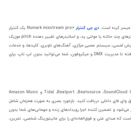
ا میسر کرده است.
دی جی کنترلر
+Numark mixstream pro یک کنترلر
مدرن 2deck است که برای ترکیب منعطف همراه با موقعیتی برای ساده انجام شدن کارها طراحی شده است. FX آنبورد، پدهای عملکرد دو لایه، فیلترهای چند حالته یا مولتی پد، و اسلایدرهای تغییر دهنده pitch موزیک
Mixst هستند. پلاترهای حساس به لمس و یک صفحه نمایش لمسی، سیستم عصبی مرکزی، آهنگ‌های ناوبری، کلیدها، و خدمات
زیادی از سرویس‌های استریمینگ متصل به Wi-Fi هستند که حتی برای کنترل بدون خطر به موتور روشنایی مجهز شده است. از صدا و USB گرفته تا مدیریت DMX و میکروفون، شما می‌توانید بدون لپ تاپ برای
با استفاده از صفحه نمایش لمسی هفت اینچی مولتی تاچ، می‌توانید به سرعت در بسیاری از گزینه‌های استریمینگ، از قبیل Tidal ،Beatport ،Beatsource ،SoundCloud Go+ ،Dropbox و Amazon Music
ریق وای فای داخلی دریافت کنید. بازخورد بصری به صورت همزمان شامل
 می‌شود و تضمین کننده اجرا رویدادهای زنده و مهمانی‌های شما بدون
یورهای تنظیم شده سفارشی است که صدای غنی و فوق‌العاده‌ای را برای مانیتورینگ شخصی، تمرین،