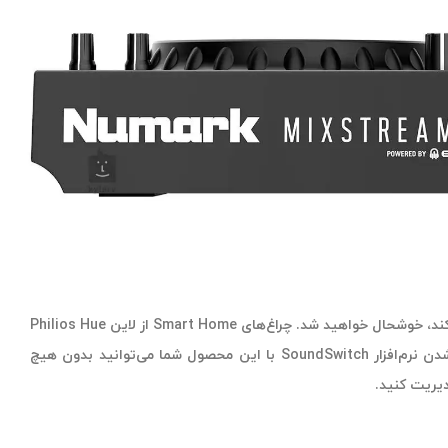
اگر کوک‌های موسیقی به قدر کافی چشمگیر نبود، از وجود موتور نورپردازی آنبورد که به کنترلر امکان می‌دهد تا به عنوان یک میکسر نورپردازی عمل کند، خوشحال خواهید شد. چراغ‌های Smart Home از لاین Philios Hue
و نورپردازی Nanoleaf Smart Home را می‌توانید با آهنگ‌های خود هماهنگ کنید تا غرق در زیبایی هماهنگی صدا و نور شوید. به لطف ادغام شدن نرم‌افزار SoundSwitch با این محصول شما می‌توانید بدون هیچ