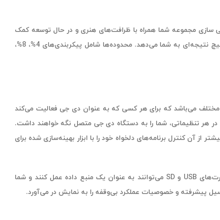
وند تا به غنی سازی مجموعه شما همراه با ظرافت‌های هنری و در حال توسعه کمک
کنند. علاوه بر این، هر Deck دارای EQ سه بانده، فیلترهای مولتی مد، و اسلایدرهای تغییر دهنده‌ی pitch موزیک است که کنترل تونال را بدون هیچ نتیجه‌ای به شما می‌دهد. محدوده‌ها شامل پیکربندی‌های 4%، 8%،
 شرایط و نیازهای مختلف می‌باشد که برای هر کسی که به عنوان دی جی فعالیت می‌کند
US با یک کارت خوان SD، مجموعه‌ای بالانس از جک‌های XLR و خروجی‌های RCA هستند که تقریبا در هر تنظیماتی، شما را به دستگاه دی جی متصل نگه خواهند داشت.
کنترل‌های عملکرد متعدد کنترلر را با Serato DJ یا Virtual DJ ادغام می‌کند، و حتی بیشتر از آن کنترل برنامه‌های دلخواه خود را با ابزار بهینه‌سازی شده برای
برعکس، می‌توانید به طور کامل کامپیوتر را کنار بگذارید و به Engin DJ OS آنبورد قدرتمند این امکان را می‌دهید تا کنترل را در دست بگیرد. پورت‌های USB و SD می‌توانند به عنوان یک منبع داده عمل کنند و شما