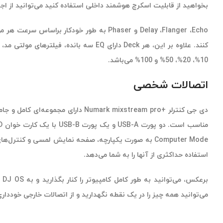
بخواهید از قابلیت اسکرچ هوشمند داخلی استفاده کنید می‌توانید از اج
Delay ،Flanger ،Echo و Phaser به طور خ
10%، 20%، 50% و 100% می‌باشد.
اتصالات شخصی
دی جی کنترلر +mark mixstream pro
استفاده حداکثری از آنها را به شما می‌دهد.
می‌توانید همه چیز را در یک نقطه نگهدارید و از اتصالات خارجی خودداری کنید. دی جی کنترلر Mixstream Pro plus به طرز قابل توجهی همان پتانسیل پیشرفته و خ