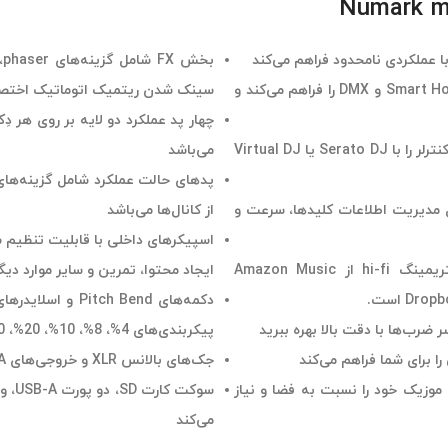
قابلیت Engine Lighting امکان کنترل کامل چیدمان‌های روشنایی Smart Home و DMX را فراهم می‌کند و
سینک شدن ریتمیک اتوماتیک اختصا
Computer Mode به صورت یکپارچه، مجموعه‌ای از ویژگی‌های عملکرد کنترلر را با Serato DJ یا Virtual DJ
می‌باشد
کنترل مدیریت اطلاعات کلیدها، سرعت و
از کانال‌ها می‌باشد
اسپیکرهای داخلی با قابلیت تنظیم 
اتصال Wi-Fi داخلی به معنای بدون از دست رفتن کیفیت و استریمینگ hi-fi از Amazon Music
ایجاد محتوا، تمرین و سایر موارد دی
پیکربندی‌های 4%، 8%، 10%، 20%، 50% و 100% شخصی‌سازی کنید
جک‌های بالانس XLR و خروجی‌های RCA شامل تنظیمات صوتی مختلف هستند
ا اجازه می‌دهد تا موزیک خود را نسبت به فضا و نیاز
می‌کند