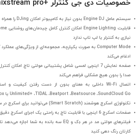
خصوصیات دی جی کنترلر +Numark mixstream pro
سیستم عامل Engine DJ بدون نیاز به کامپیوتر امکان DJing را همراه با عملکردی نامحدود فراهم می‌کند
نیازی به کنترلر یا لپ تاپ ندارد
ادغام می‌کند
صفحه نمایش 7 اینچی لمسی شامل پشتیبانی مولتی تاچ امکان 
صدا را بدون هیچ مشکلی فراهم می‌کند
Unlimited+ ،TIDAL ،Beatport ،Beatsource ،SoundCloud Go یا Dropbox است.
تکنولوژی اسکرچ هوشمند (Smart Scratch) می‌توانید برای اسکرچ در سر ضرب‌ها با دقت بالا بهره ببرید
صفحات اسکرچ 6 اینچی با قابلیت تاچ به راحتی یک اجرای اسکرچ دقیق را برای شما فراهم می‌کند
فیلترهای مولتی مد در هر دِک و EQ سه بانده به شم
کارتان رنگ دهی کنید