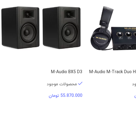
M-Audio BX5 D3
M-Audio M-Track Duo H
د
محصولات موجود
55.870.000
تومان