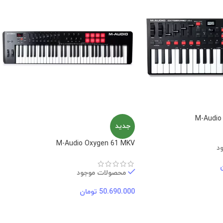
M-Audio 
جدید
M-Audio Oxygen 61 MKV
د
محصولات موجود
50.690.000
تومان