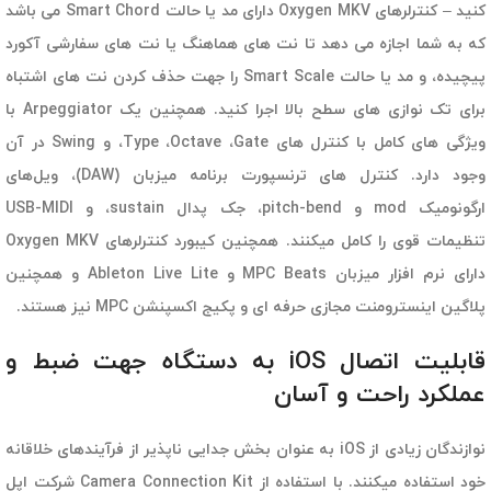
کنید – کنترلرهای Oxygen MKV دارای مد یا حالت Smart Chord می باشد
که به شما اجازه می دهد تا نت های هماهنگ یا نت های سفارشی آکورد
پیچیده، و مد یا حالت Smart Scale را جهت حذف کردن نت های اشتباه
برای تک نوازی های سطح بالا اجرا کنید. همچنین یک Arpeggiator با
ویژگی های کامل با کنترل های Type ،Octave ،Gate، و Swing در آن
وجود دارد. کنترل های ترنسپورت برنامه میزبان (DAW)، ویل‌های
ارگونومیک mod و pitch-bend، جک پدال sustain، و USB-MIDI
تنظیمات قوی را کامل میکنند. همچنین کیبورد کنترلرهای Oxygen MKV
دارای نرم افزار میزبان MPC Beats و Ableton Live Lite و همچنین
پلاگین اینسترومنت مجازی حرفه ای و پکیج اکسپنشن MPC نیز هستند.
قابلیت اتصال iOS به دستگاه جهت ضبط و
عملکرد راحت و آسان
نوازندگان زیادی از iOS به عنوان بخش جدایی ناپذیر از فرآیندهای خلاقانه
خود استفاده میکنند. با استفاده از Camera Connection Kit شرکت اپل