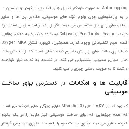
Automapping به صورت خودکار کنترل های اسلایدر، اینکودر، و ترنسپورت
را به پارامترهایی چون ولوم ترک های موسیقی‌، مقادیر پن ها و سایر
عملکردهای رایج نیز اختصاص می دهد. اگر از یک برنامه میزبان استاندارد
مانند، Pro Tools، Reason یا Cubase استفاده میکنید به معنای واقعی
کلمه هیچ تنظیمانی وجود ندارد. همچنین، کیبورد کنترلر Oxygen MKV
شما دارای حالت های از پیش تنظیم شده داخلی است که از اینسترومنت
های مجازی محبوب پشتیبانی می کند، در نتیجه به ندرت نیاز خواهید
داشت تا به صورت دستی چیزی را مپ کنید.
قابلیت ها و امکانات در دسترس برای ساخت
موسیقی
کیبورد کنترلر M-audio Oxygen MKV دارای ویژگی های هوشمندی است
که همه چیزهایی که برای ساخت موسیقی نیاز دارید را در یک پکیج
قدرتمند قرار می دهد. نیازی نیست خود را با مباحث تئوری موسیقی گرفتار