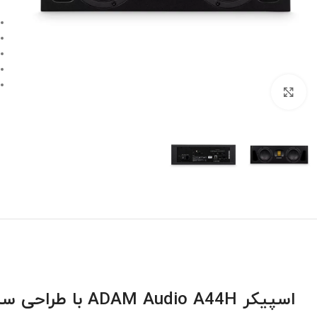
بزرگنمایی تصویر
اسپیکر ADAM Audio A44H با طراحی ساده اما با قابلیت ها حرفه ای