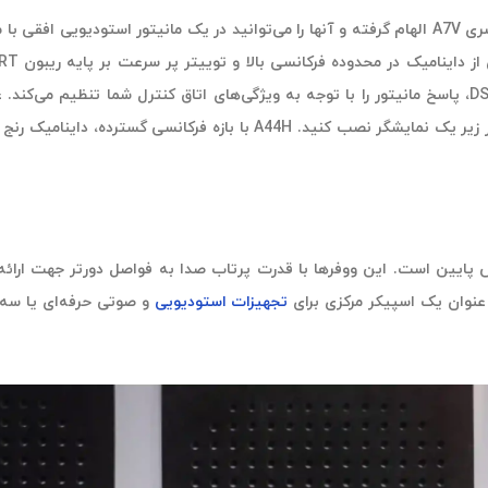
می‌دهد تا از آن در قفسه‌های رک استاندارد استفاده کنید یا در بالا یا در ز
دیو A44H دارای یک جفت درایور 4 اینچی MLM با فرکانس پایین است. این ووفرها با قدرت پرتاب صد
تجهیزات استودیویی
و صوتی حرفه‌ای یا سه بع