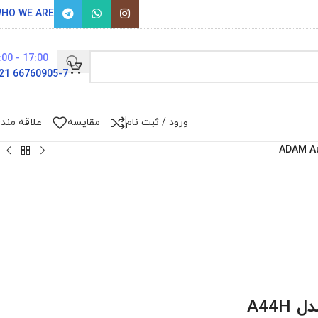
HO WE ARE
17:00 - 9:00
66760905-7 021
ورود / ثبت نام
مقایسه
علاقه مند
ADAM A
A44