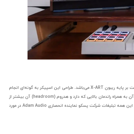
) با طراحی انقلابی توییتر ریبون خود قاعده بازی را تغییر داد. A44H دارای یک درایور ارتقا یافته HF با توییتر پرسرعت بر پایه ریبون X-ART می‌باشد. طراحی این اسپیکر به گونه‌ای انجام
شده که می‌تواند صدا را به سطح بالاتری ببرد. وقتی از اسپیکر مانیتورینگ استودیویی A44H استفاده می‌کنید از محدوده فرکانسی فوق‌العاده وسیع آن به همراه راندمان بالایی که دارد و هدروم (headroom) آن بیشتر از
همیشه لذت خواهید برد. وقتی که از این اسپیکر استفاده کنید و صدایی که از آن خارج می‌شود را با گوش بشنوید، آن موقع متوجه خواهید شد که این همه تبلیغات شرکت پسکو نماینده انحصاری Adam Audio در مورد