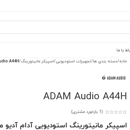
اط با ما
خانه
/
دسته بندی ها
/
تجهیزات استودیویی
/
اسپیکر مانیتورینگ
/
udio A44H
ADAM Audio A44H
(
1
بازخورد مشتری)
اسپیکر مانیتورینگ استودیویی آدام آدیو مدل H