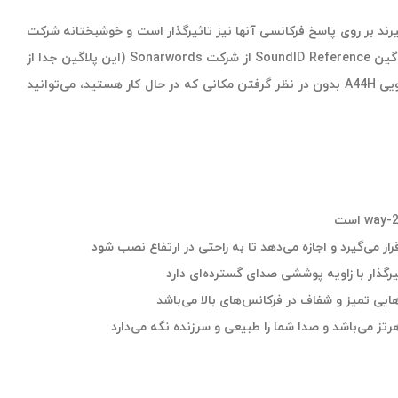
یرند بر روی پاسخ فرکانسی آنها نیز تاثیرگذار است و خوشبختانه شرکت
آدام آدیو این مورد را به خوبی درک می‌کند. مانیتور استودیویی مجهز به A44H دارای قابلیت تیونیگ مبتنی بر پردازشگر داخلی (DSP) و ادغام با پلاگین SoundID Reference از شرکت Sonarwords (این پلاگین جدا از
کارت صدا A44H عرضه می‌شود) می‌باشد و به شما کمک می‌کند تا صدای دلخواه خود را بشنوید. در زمان میکس صدا با اسپیکر مانیتورینگ استودیویی A44H بدون در نظر گرفتن مکانی که در حال کار هستید، می‌توانید
ر می‌گیرد و اجازه می‌دهد تا به راحتی در ارتفاع نصب شود
یرگذار با زاویه پوششی صدای گسترده‌ای دارد