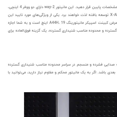
استودیویی ADAM Audio A44H از نظر طراحی از سری A7V الهام گرفته و آنها را می‌توانید در یک مانیتور استودیویی افقی با مشخصات پایین قرار دهید. این مانیتور 2-way دارای دو ووفر 4 اینچی،
پرتاپ صدای زیاد با پانچ و شفافیت و وضوح بسیار زیاد است. کاربران از داینامیک در محدوده فرکانسی بالا و توییتر پر سرعت بر پایه ریبون X-ART توسعه بافته لذت خواهند برد. یکی از ویژگی‌های مورد تایید این
اسپیکر مانیتورینگ این است که سیستم تنظیم مبتنی بر پردازنده DSP، پاسخ مانیتور را با توجه به ویژگی‌های اتاق کنترل شما تنظیم می‌کند. عرض کبینت اسپیکر مانیتورینگ A44H، 19 اینچ است و به شما اجازه
یر یک نمایشگر نصب کنید. A44H با بازه فرکانسی گسترده، داینامیک رنج گسترده و محدوده مناسب شنیداری گسترده، یک گزینه فوق‌العاده برای
ا به فواصل دورتر جهت ارائه صدایی فشرده و منسجم در سراسر محدوده مناسب شنیداری گسترده
دی باشد. اگر به یک مانیتور محکم و مقاوم نیاز دارید، می‌توانید با