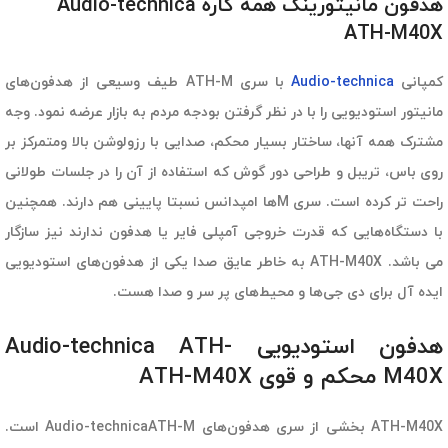
هدفون مانیتورینگ همه کاره Audio-technica
ATH-M40X
کمپانی
Audio-technica
با سری ATH-M طیف وسیعی از هدفون‌های
مانیتور استودیویی را با در نظر گرفتن بودجه‌ مردم به بازار عرضه نمود. وجه
مشترک همه آنها، ساختار بسیار محکم، صدایی با رزولوشن بالا ومتمرکز بر
روی باس، تریبل و طراحی دور گوش که استفاده از آن را در جلسات طولانی
راحت تر کرده است. سری Mها امپدانس نسبتا پایینی هم دارند. همچنین
با دستگاه‌هایی که قدرت خروجی آمپلی فایر یا هدفون ندارند نیز سازگار
می باشد. ATH-M40X به خاطر عایق صدا یکی از هدفون‌های استودیویی
ایده آل برای دی جی‌ها و محیط‌های پر سر و صدا هست.
هدفون استودیویی Audio-technica ATH-
M40X محکم و قوی ATH-M40X
ATH-M40X بخشی از سری هدفون‌های Audio-technicaATH-M است.