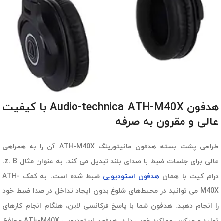
هدفون Audio-technica ATH-M40X با کیفیت
عالی و مقرون به صرفه
طراحی پشت بسته هدفون مانیتورینگ ATH-M40X آن را به همراهی
عالی برای جلسات ضبط با صدای بلند تبدیل می کند. به عنوان مثال z. B.
درام کیت با همان
هدفون استودیویی
ضبط شده است. به کمک
ATH-
M40X می توانید در محیط‌های شلوغ بدون ایجاد تداخل در صدا ضبط خود
را انجام دهید. هدفون شما
با پاسخ فرکانسی لاین، هنگام انجام کارهای
تولید و میکس عملکرد خوبی دارد. هدفون استودیویی ATH-M40X محافظ