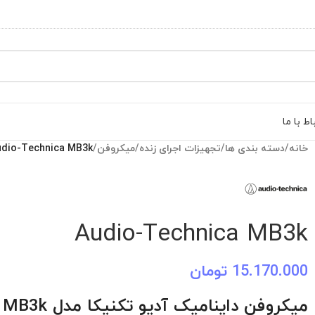
اط با ما
خانه
/
دسته بندی ها
/
تجهیزات اجرای زنده
/
میکروفن
/
udio-Technica MB3k
Audio-Technica MB3k
15.170.000
تومان
میکروفن داینامیک آدیو تکنیکا مدل MB3k