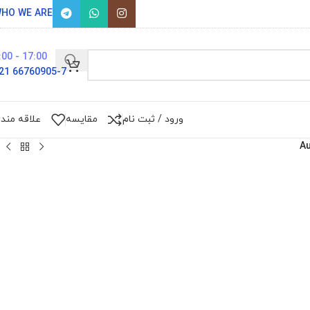
HO WE ARE
17:00 - 9:00
66760905-7 021
ورود / ثبت نام
مقایسه
علاقه مند
A