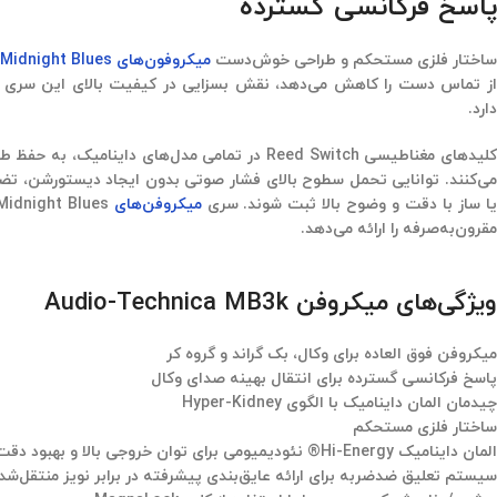
پاسخ فرکانسی گسترده
ساختار فلزی مستحکم و طراحی خوش‌دست
میکروفون‌های
Midnight Blues
ز تماس دست را کاهش می‌دهد، نقش بسزایی در کیفیت بالای این سری ا
دارد.
ChatGP
لیدهای مغناطیسی
Reed Switch
در تمامی مدل‌های داینامیک، به حفظ طر
said
می‌کنند. توانایی تحمل سطوح بالای فشار صوتی بدون ایجاد دیستورشن، ت
ا ساز با دقت و وضوح بالا ثبت شوند. سری
میکروفن‌های
Midnight Blues
مقرون‌به‌صرفه را ارائه می‌دهد.
ویژگی‌های میکروفن Audio-Technica MB3k
میکروفن فوق العاده برای وکال، بک گراند و گروه کر
پاسخ فرکانسی گسترده برای انتقال بهینه صدای وکال
چیدمان المان داینامیک با الگوی
Hyper-Kidney
ساختار فلزی مستحکم
المان داینامیک
Hi-Energy®
نئودیمیومی
برای توان خروجی بالا و بهبود دقت 
سیستم تعلیق ضدضربه برای ارائه عایق‌بندی پیشرفته در برابر نویز منتقل‌شده از ساختار (e Noise