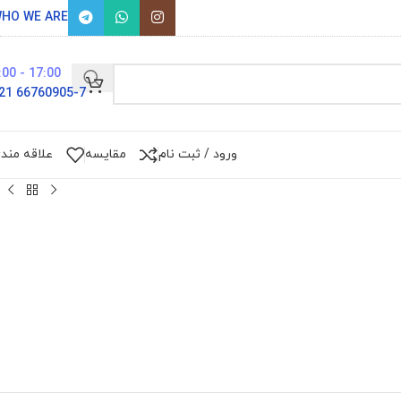
HO WE ARE
17:00 - 9:00
66760905-7 021
ورود / ثبت نام
مقایسه
علاقه مند