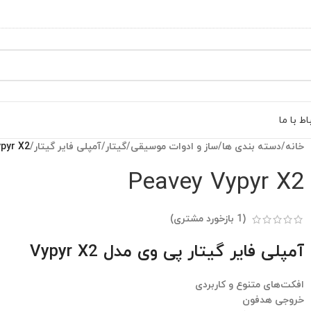
اط با ما
خانه
/
دسته بندی ها
/
ساز و ادوات موسیقی
/
گیتار
/
آمپلی فایر گیتار
/
pyr X2
Peavey Vypyr X2
(
1
بازخورد مشتری)
آمپلی فایر گیتار پی وی مدل Vypyr X2
افکت‌های متنوع و کاربردی
خروجی هدفون