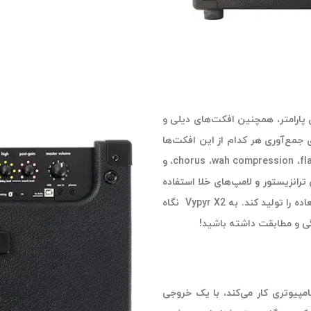
 افکت stompbox با کنترل‌های پارامتر، همچنین افکت‌های دیلی و
ی جمع‌آوری هر کدام از این افکت‌ها
به صورت جداگانه صرف می‌کنید، افکت‌های chorus ،wah compression ،flanger ،octaver ،tremolo، و
 ترانزیستور و لامپ‌های خلا استفاده
می‌کند که توانسته با پردازش صدایی گرم و قدرتمند، افکت‌های خارق‌العاده را تولید کند. به Vypyr X2 نگاه
مپیوتری کار می‌کند، با یک خروجی