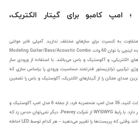
Peavey Vypyr X ؛ امپ کامبو برای گیتار الکتریک،
تفاوت به کنسرت برای سازهای مختلف ندارید. آمپلی فایر مولتی
اینسترومنت Peavey Vypyr X2 دوازده اینچی با توان 60 وات Modeling Guitar/Bass/Acoustic Combo
یرهای الکتریکی، و آکوستیک و باس می‌باشد. با استفاده از ورودی ساز
وژی ترکیبی ترانزیستور قدرتمند حساسیت ورودی را براساس سازی که
هترین صدای ممکن را از گیتارهای الکتریک، آکوستیک و باس را تضمین
اینگونه می‌توانید در هر کنسرتی شرکت کنید، 36 مدل امپ منحصربه فرد، از جمله 6 مدل امپ آکوستیک و
6 مدل امپ باس در دسترس شما قرار دارد. با رابط WYSIWYG از شرکت Peavey، دیگر نمی‌توان حدس زد که
دستگیره‌های شما در کجا تنظیم شده‌اند، وقتی که پریست‌ها را تغییر می‌دهید – هر کدام توسط LED احاطه