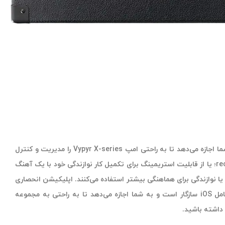
معرفی سیستم کنترل Vypyr X به شما اجازه می‌دهد تا به راحتی امپ Vypyr X-series را مدیریت و کنترل
کنید. پریست‌های Store ،Set و recall؛ یا از قابلیت استریمینگ برای تکمیل کار نوازندگی خود با یک آهنگ
 نوازندگی برای هماهنگی بیشتر استفاده می‌کنند. اپلیکیشن انحصاری
Vypyr شرکت Peavey با سیستم عامل iOS سازگار است و به شما اجازه می‌دهد تا به راحتی به مجموعه
داشته باشید.