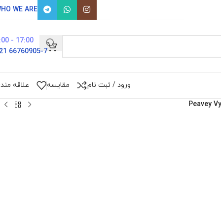
HO WE ARE
17:00 - 9:00
66760905-7 021
ورود / ثبت نام
مقایسه
علاقه مند
Peavey Vy