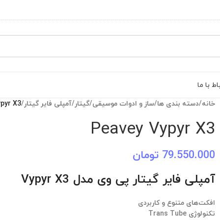
اط با ما
خانه
/
دسته بندی ها
/
ساز و ادوات موسیقی
/
گیتار
/
آمپلی فایر گیتار
/
pyr X3
Peavey Vypyr X3
79.550.000
تومان
آمپلی فایر گیتار پی وی مدل Vypyr X3
افکت‌های متنوع و کاربردی
تکنولوژی Trans Tube