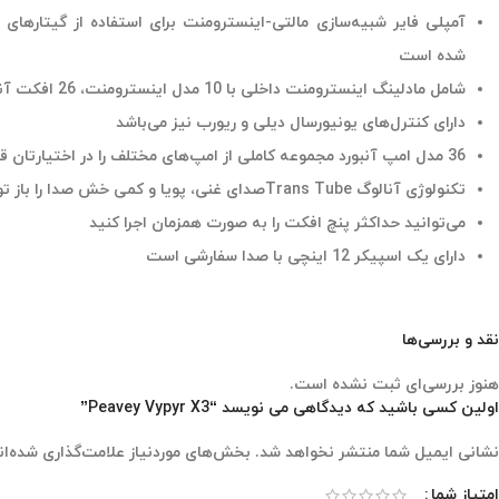
آمپلی فایر شبیه‌‎سازی مالتی-اینسترومنت برای استفاده از 
شده است
شامل مادلینگ اینسترومنت داخلی با 10 مدل اینسترومنت، 26 افکت آنبورد با کنترل‌های پارامتر می‌باشد
دارای کنترل‌های یونیورسال دیلی و ریورب نیز می‌باشد
36 مدل امپ آنبورد مجموعه کاملی از امپ‌های مختلف را در اختیارتان قرار می‌دهد
تکنولوژی آنالوگ Trans Tubeصدای غنی، پویا و کمی خش صدا را باز تولید می‌کند
می‌توانید حداکثر پنچ افکت را به صورت همزمان اجرا کنید
دارای یک اسپیکر 12 اینچی با صدا سفارشی است
نقد و بررسی‌ها
هنوز بررسی‌ای ثبت نشده است.
اولین کسی باشید که دیدگاهی می نویسد “Peavey Vypyr X3”
نشانی ایمیل شما منتشر نخواهد شد.
بخش‌های موردنیاز علامت‌گذاری شده‌ان
امتیاز شما