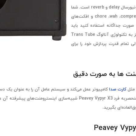
Vypyr X3 دارای 26 افکت آنبورد با کنترل پارامترها و همچنین افکت یونیورسال delay و reverb است. شما
به افکت‌های chore ،wah ،compression ،flanger ،octaver ،tremolo ،rotary speaker و افکت‌های
 صورت جداگانه استفاده کنید باید
هزینه‌های زیادی را متحمل شوید. همچنین این آمپلی فایر کامبو مجهز به تکنولوژی آنالوگ Trans Tube
لی تمام قدرت پردازش خود را برای
کارت صدا
کامپیوتر عمل می‌کند و سیستم عامل آن را به عنوان یک دستگ
العاده‌ای بگیرید.