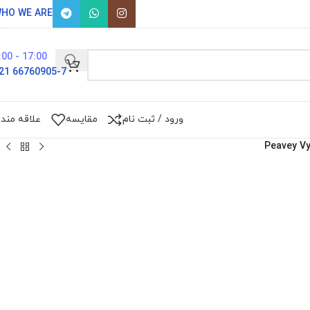
HO WE ARE
17:00 - 9:00
66760905-7 021
ورود / ثبت نام
مقایسه
علاقه مند
Peavey Vy