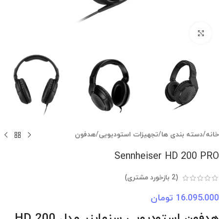
بزرگنمایی تصویر
خانه
/
دسته بندی ها
/
تجهیزات استودیویی
/
هدفون
Sennheiser HD 200 PRO
(
2
بازخورد مشتری)
16.095.000
تومان
هدفون استودیویی سنهایزر مدل HD 200