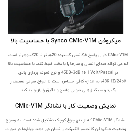
میکروفن Synco CMic-V1M با حساسیت بالا
CMic-V1M دارای پاسخ فرکانسی گسترده 20هرتز تا 20کیلوهرتز است
که می تواند صدای انسان و سازها را با دقت ضبط کند. با حساسیت بالا
در 45DB-3dB re 1 Volt/Pascal و نرخ نمونه برداری بالای
48KHZ/24bit، به اندازه کافی حساس است تا امواج صوتی ضعیف را
بگیرد و سیگنال‌های صوتی واضح و دقیق را بازتولید کند.
نمایش وضعیت کار با نشانگر CMic-V1M
نشانگر CMic-V1M که از پنج چراغ کوچک تشکیل شده است به وضوح
وضعیت میکروفن کاندنسر الکترکت را نشان می دهد. چراغ‌ها در صورت