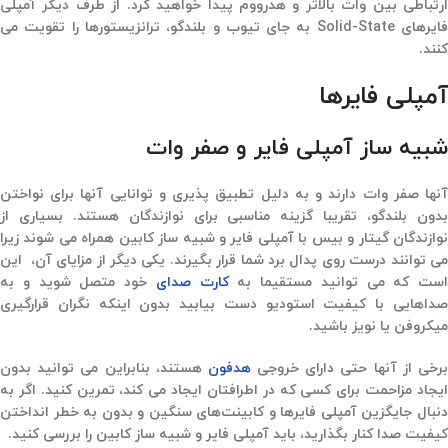
ارتباطی بین وات بالاتر و هدرووم پیدا خواهید کرد. از طرف دیگر آمپلی
فایرهای Solid-State به جای تیوب و بلندگو،‌ ترانزیستورها را تقویت می
کنند.
آمپلی فایرها
شبیه ساز آمپلی فایر و صفر وات
آنها صفر وات دارند و به دلیل تطبیق پذیری و توانایی آنها برای نواختن
بدون بلندگو، تقریبا گزینه مناسبی برای نوازندگان هستند. بسیاری از
نوازندگان گیتار و بیس با آمپلی فایر و شبیه ساز کابین همراه می شوند زیرا
می توانند درست روی پدال برد شما قرار بگیرند. یکی دیگر از مزایای آن، این
است که می توانید مستقیما به
کارت صدای
خود متصل شوید و به
صداهایی با کیفیت استودیو دست بیابید بدون اینکه نگران قرارگیری
میکروفن یا نویز باشید.
رخی از آنها حتی دارای خروجی
هدفون
هستند،‌ بنابراین می توانید بدون
ایجاد مزاحمت برای کسی که در اطرافتان ایجاد می کند،‌ تمرین کنید. اگر به
دنبال جایگزین آمپلی فایرها و کابینت‌های سنگین و بدون به خطر انداختن
کیفیت صدا کنار بگذارید، باید آمپلی فایر و شبیه ساز کابین را بررسی کنید.