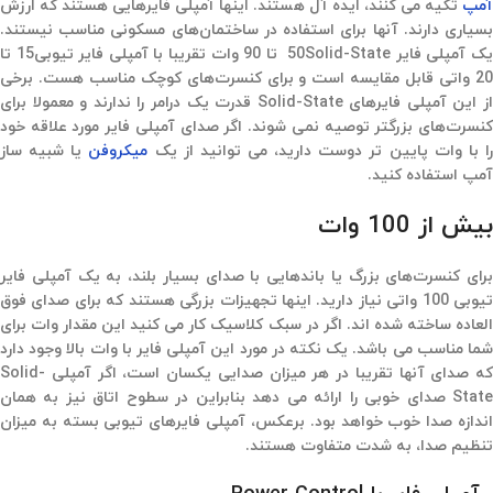
آمپ
تکیه می کنند، ایده آل هستند. اینها آمپلی فایرهایی هستند که ارزش
بسیاری دارند. آنها برای استفاده در ساختمان‌های مسکونی مناسب نیستند.
یک آمپلی فایر 50Solid-State تا 90 وات تقریبا با آمپلی فایر تیوبی15 تا
20 واتی قابل مقایسه است و برای کنسرت‌های کوچک مناسب هست. برخی
از این آمپلی فایرهای Solid-State قدرت یک درامر را ندارند و معمولا برای
کنسرت‌های بزرگتر توصیه نمی شوند. اگر صدای آمپلی فایر مورد علاقه خود
ا با وات پایین تر دوست دارید، می توانید از یک
میکروفن
یا شبیه ساز
آمپ استفاده کنید.
بیش از 100 وات
برای کنسرت‌های بزرگ یا باندهایی با صدای بسیار بلند، به یک آمپلی فایر
تیوبی 100 واتی نیاز دارید. اینها تجهیزات بزرگی هستند که برای صدای فوق
العاده ساخته شده اند. اگر در سبک کلاسیک کار می کنید این مقدار وات برای
شما مناسب می باشد. یک نکته در مورد این آمپلی فایر با وات بالا وجود دارد
که صدای آنها تقریبا در هر میزان صدایی یکسان است، اگر آمپلی Solid-
State صدای خوبی را ارائه می دهد بنابراین در سطوح اتاق نیز به همان
اندازه صدا خوب خواهد بود. برعکس، آمپلی فایرهای تیوبی بسته به میزان
تنظیم صدا، به شدت متفاوت هستند.