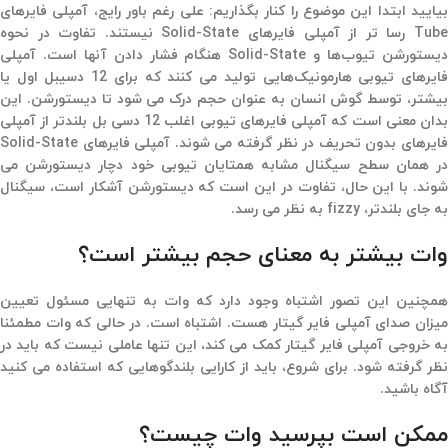
بیایید ابتدا این موضوع را کنار بگذاریم: علی رغم باور رایج، آمپلی فایرهای
Tube رسا تر از آمپلی فایرهای Solid-State نیستند. تفاوت در نحوه
دیستورشن تیوب‌ها و Solid-State هنگام فشار دادن آنها است. آمپلی
فایرهای تیوبی هارمونیک‌هایی تولید می کنند که برای 12 دسیبل اول یا
بیشتر، توسط گوش انسان به عنوان حجم درک می شود تا دیستورشن. این
بدان معنی است که آمپلی فایرهای تیوبی اغلب 12 دسی بل بلندتر از آمپلی
فایرهای بدون تحریف در نظر گرفته می شوند. آمپلی فایرهای Solid-State
در همان سطح سیگنال مشابه همتایان تیوبی خود دچار دیستورشن می
شوند. با این حال، تفاوت در این است که دیستورشن آشکار است، سیگنال
به جای بلندتر،‌ fizzy به نظر می رسد.
وات بیشتر به معنای حجم بیشتر است؟
همچنین این تصور اشتباه وجود دارد که وات به تنهایی مسئول تعیین
میزان صدای آمپلی فایر گیتار هست. اشتباه است. در حالی که وات مطمئنا
به خروجی آمپلی فایر گیتار کمک می کند، این تنها عاملی نیست که باید در
نظر گرفته شود. برای شروع‌، باید از کارایی بلندگوهایی که استفاده می کنید
آگاه باشید.
ممکن است بپرسید وات چیست؟