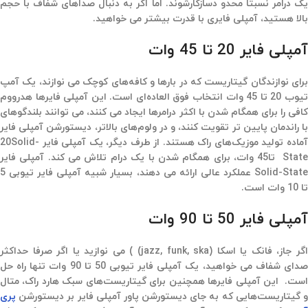
یک درامر نسبتا محدو دسازگارشوند. اما اگر به دنبال صداهای شفاف با حجم
بالا هستید، آمپلی فایری با قدرت بیشتر می خواهید.
آمپلی فایر 20 تا 45 وات
برای نوازندگان گیتاریست که در بارها و کافه‌های کوچک می نوازند، یک آمپ
تیوب 20 تا 45 وات انتخاب فوق العاده‌ای است. این آمپلی فایرها هدرووم
کافی را برای همگام شدن با اکثر درامرها ایجاد می کنند، می توانند بلندگوهای
با راندمان پایین تر تقویت کنند، و در ولوم‌های بالاتر، دیستورشن آمپلی فایر
آماده تولید موزیک‌های راک هستند. از طرف دیگر، یک آمپلی فایر 20Solid-
State تا45 وات، برای همگام شدن با یک درام تلاش می کند. آمپلی فایر
Solid-State عملکرد عالی ارائه می دهند، بسیار شبیه آمپلی فایر تیوبی 5
تا 10 وات است.
آمپلی فایر 50 تا 90 وات
اگر جاز، فانک یا اسکا (jazz, funk, ska) ) می نوازید یا اگر صرفا حداکثر
صدای شفاف می خواهید، یک آمپلی فایر تیوبی 50 تا 90 وات تنها راه حل
است. این آمپلی فایرها همچنین برای گیتاریست‌های سبک هارد راک، متال
 گیتاریست‌هایی که به جای دیستورشن پاور آمپلی فایر بر دیستورشن
پری