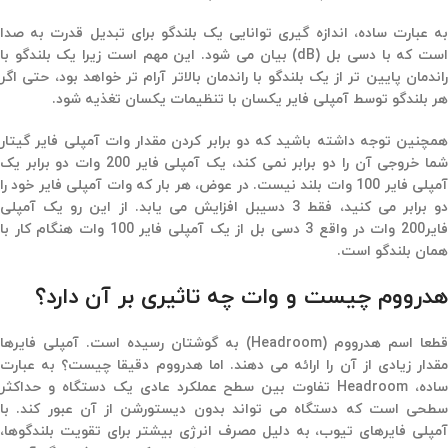
به عبارت ساده،‌ اندازه گیری توانایی یک بلندگو برای تبدیل قدرت به صدا
است که با دسی بل (dB) بیان می شود. این مهم است زیرا یک بلندگو با
راندمان پایین تر از یک بلندگو با راندمان بالاتر آرام تر خواهد بود، حتی اگر
هر بلندگو توسط آمپلی فایر یکسان با تنظیمات یکسان تغذیه شود.‌
همچنین توجه داشته باشید که دو برابر کردن مقدار وات آمپلی فایر گیتار
شما خروجی آن را دو برابر نمی کند، یک آمپلی فایر 200 وات دو برابر یک
آمپلی فایر 100 وات بلند نیست. در عوض، هر بار که وات آمپلی فایر خود را
دو برابر می کنید، فقط 3 دسیبل افزایش می یابد. از این رو یک آمپلی
فایر200 وات در واقع 3 دسی بل از یک آمپلی فایر 100 وات هنگام کار با
همان بلندگو است.
هدرووم چیست و وات چه تاثیری بر آن دارد؟
قطعا اسم هدرووم (Headroom) به گوشتان رسیده است. آمپلی فایرها
مقدار زیادی از آن را ارائه می دهند. اما هدرووم دقیقا چیست؟ به عبارت
ساده، Headroom تفاوت بین سطح عملکرد عادی یک دستگاه و حداکثر
سطحی است که دستگاه می تواند بدون دیستورشن از آن عبور کند. با
آمپلی فایرهای تیوب،‌ به دلیل مصرف انرژی بیشتر برای تقویت بلندگوها،‌