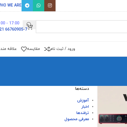
HO WE ARE
17:00 - 9:00
66760905-7 021
ورود / ثبت نام
مقایسه
علاقه مند
دسته‌ها
آموزش
اخبار
ترفندها
معرفی محصول