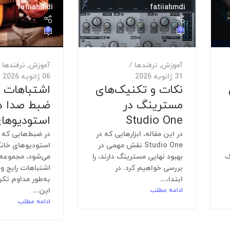
fatiiahmdi
fatiiahmdi
0
0
آموزش
,
ترفندها
آموزش
,
ترفندها
31 ژانویه 2026
06 ژانویه 2026
نکات و تکنیک‌های
اشتباهات ر
مسترینگ در
ضبط صدا د
Studio One
استودیوهای
در این مقاله، ابزارهایی که در
در ضبط‌هایی که د
Studio One نقش مهمی در
استودیوهای خانگ
ک
بهبود نهایی مسترینگ دارند، را
می‌شود، مجموعه‌ا
بررسی خواهیم کرد. در
اشتباهات رایج وج
ابتدا،...
به‌طور مداوم تکرا
ادامه مطلب
این...
ادامه مطلب
fatiiahmdi
fatiiahmdi
0
0