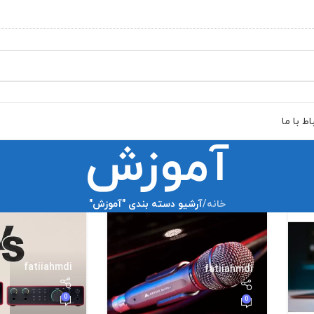
اط با ما
آموزش
خانه
/
آرشیو دسته بندی "آموزش"
fatiiahmdi
fatiiahmdi
0
0