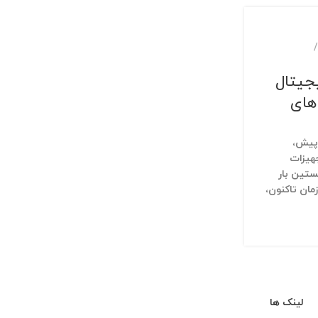
جیتال
های
 پیش،
هیزات
ستین بار
مان تاکنون،
لینک ها