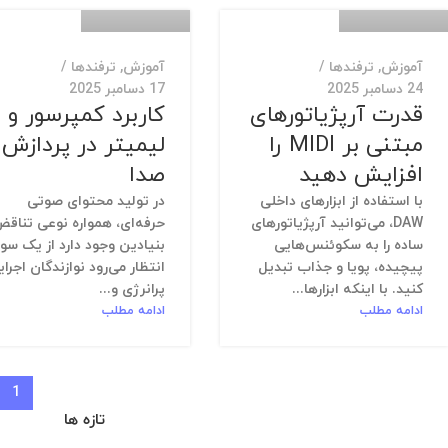
آموزش
,
ترفندها
آموزش
,
ترفندها
24 دسامبر 2025
17 دسامبر 2025
قدرت آرپژیاتورهای
کاربرد کمپرسور و
مبتنی بر MIDI را
لیمیتر در پردازش
افزایش دهید
صدا
با استفاده از ابزارهای داخلی
در تولید محتوای صوتی
DAW، می‌توانید آرپژیاتورهای
حرفه‌ای، همواره نوعی تناق
ساده را به سکوئنس‌هایی
بنیادین وجود دارد از یک سو،
پیچیده، پویا و جذاب تبدیل
انتظار می‌رود نوازندگان اجرای
کنید. با اینکه ابزارها...
پرانرژی و...
ادامه مطلب
ادامه مطلب
1
تازه ها