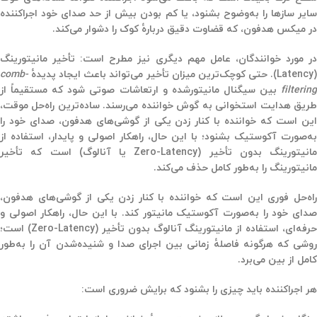
سایر سازها را به‌وضوح بشنود، یا کم بودن بیش از حد صدای خود اجراکننده
در میکس هدفون، که قضاوت دقیق دربارهٔ کوک را دشوار می‌کند.
ر مورد خوانندگان، عامل مهم دیگری نیز مطرح است:
تأخیر مانیتورینگ
(Latency)
. حتی کوچک‌ترین میزان تأخیر می‌تواند باعث ایجاد پدیدهٔ
comb-
filtering
بین سیگنال مانیتورشده و ارتعاشات صوتی شود که مستقیماً از
طریق هدایت استخوانی به گوش خواننده می‌رسند. ساده‌ترین راه‌حل موقت،
این است که خواننده با کنار زدن یکی از گوشی‌های هدفون، صدای خود را
به‌صورت آکوستیک بشنود؛ با این حال، راهکار اصولی و پایدار، استفاده از
مانیتورینگ بدون تأخیر (Zero-Latency یا آنالوگ) است که تأخیر
مانیتورینگ را به‌طور کامل حذف می‌کند.
راه‌حل فوری این است که خواننده با کنار زدن یکی از گوشی‌های هدفون،
صدای خود را به‌صورت آکوستیک مانیتور کند. با این حال، راهکار اصولی و
حرفه‌ای، استفاده از مانیتورینگ آنالوگ بدون تأخیر (Zero-Latency) است؛
روشی که هرگونه فاصلهٔ زمانی بین اجرای صدا و شنیده‌شدن آن را به‌طور
کامل از بین می‌برد.
هر اجراکننده باید چیزی را بشنود که برایش ضروری است: