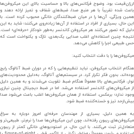
ارزان‌قیمت بود. وضوح فرکانس‌های بالا و حساسیت بالای این میکروفن‌ها
باعث شده تقریباً با هر منبع صدا، ضبط‌های شفاف و تمیز ارائه دهند و
همین ویژگی، آن‌ها را در میان ضبط‌کنندگان خانگی محبوب کرده است. با
این حال، بسیاری از افراد در استفاده از آن‌ها زیاده‌روی می‌کنند؛ شاید به این
دلیل که تصور می‌کنند هر میکروفن کاندنسر به‌طور خودکار «حرفه‌ای» است.
نتیجه چنین استفاده‌ای اغلب صدایی یک‌بعدی، نازک و یکنواخت است که
حس طبیعی اجرا را کاهش می‌دهد.
میکروفن‌ها را با دقت انتخاب کنید:
هنگام انتخاب میکروفن، نباید تنظیم‌هایی را که در دوران ضبط آنالوگ رایج
بوده‌اند، بدون فکر تکرار کرد. در سیستم‌های آنالوگ، به‌دلیل محدودیت‌های
نوار، فرکانس‌های بالا معمولاً هنگام ضبط تقویت می‌شدند و به همین دلیل
از میکروفن‌های کاندنسر استفاده می‌شد. اما در ضبط دیجیتال چنین نیازی
وجود ندارد؛ برعکس، استفاده از همان میکروفن‌ها اغلب باعث می‌شود صدا
بیش‌ازحد تیز و خسته‌کننده ضبط شود.
به همین دلیل، بسیاری از مهندسان حرفه‌ای امروز دوباره به سراغ
میکروفن‌های ریبون رفته‌اند، چون این میکروفن‌ها صدا را نرم‌تر، طبیعی‌تر و
متعادل‌تر ثبت می‌کنند. با این حال، در استودیوهای خانگی کمتر از ریبون
استفاده می‌شود؛ معمولاً به‌خاطر نگرانی از الگوی قطبی figure-of-eight یا