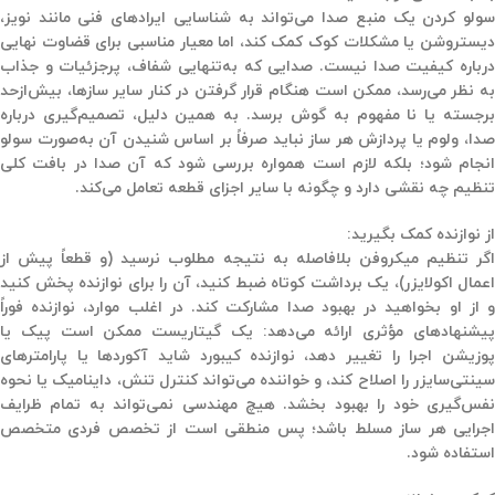
سولو کردن یک منبع صدا می‌تواند به شناسایی ایرادهای فنی مانند نویز،
یستروشن یا مشکلات کوک کمک کند، اما
معیار مناسبی برای قضاوت نهایی
رباره کیفیت صدا نیست
. صدایی که به‌تنهایی شفاف، پرجزئیات و جذاب
به نظر می‌رسد، ممکن است هنگام قرار گرفتن در کنار سایر سازها، بیش‌ازحد
برجسته یا نا مفهوم به گوش برسد. به همین دلیل، تصمیم‌گیری درباره
صدا، ولوم یا پردازش هر ساز نباید صرفاً بر اساس شنیدن آن به‌صورت سولو
انجام شود؛ بلکه لازم است همواره بررسی شود که آن صدا در بافت کلی
تنظیم چه نقشی دارد و چگونه با سایر اجزای قطعه تعامل می‌کند.
از نوازنده کمک بگیرید:
اگر تنظیم میکروفن بلافاصله به نتیجه مطلوب نرسید (و قطعاً پیش از
اعمال اکولایزر)، یک برداشت کوتاه ضبط کنید، آن را برای نوازنده پخش کنید
و از او بخواهید در بهبود صدا مشارکت کند. در اغلب موارد، نوازنده فوراً
پیشنهادهای مؤثری ارائه می‌دهد: یک گیتاریست ممکن است پیک یا
پوزیشن اجرا را تغییر دهد، نوازنده کیبورد شاید آکوردها یا پارامترهای
سینتی‌سایزر را اصلاح کند، و خواننده می‌تواند کنترل تنش، داینامیک یا نحوه
نفس‌گیری خود را بهبود بخشد. هیچ مهندسی نمی‌تواند به تمام ظرایف
اجرایی هر ساز مسلط باشد؛ پس منطقی است از تخصص فردی متخصص
استفاده شود.