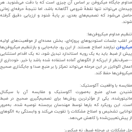
مداوم جایگاه میکروفن بر اساس آن چیزی است که با دقت می‌شنوید. هر
چیدمان می‌تواند تنها نقطهٔ شروعی آگاهانه باشد، اما نتیجهٔ حرفه‌ای زمانی
حاصل می‌شود که تصمیم‌های بعدی، بر پایهٔ شنود و ارزیابی دقیق گرفته
شوند.
تنظیم مداوم میکروفن‌ها:
در اغلب جلسات استودیوهای پروژه‌ای، بخش عمده‌ای از موقعیت‌های اولیه
میکروفن
نیازمند اصلاح هستند. از این رو، جابه‌جایی و بازتنظیم میکروفن‌ها
پیش از ضبط باید به یک رویه استاندارد تبدیل شود، نه یک اقدام استثنایی
—صرف‌نظر از این‌که از الگوهای آماده استفاده شده باشد یا خیر. خودداری از
اعمال اکولایزر در این مرحله می‌تواند تمرکز را بر منبع صدا و جایگذاری صحیح
میکروفن‌ها حفظ کند.
مقایسه با واقعیت آکوستیک:
شنیدن صدای منبع به‌صورت آکوستیک و مقایسه آن با سیگنال
مانیتورشده، یکی از مؤثرترین روش‌ها برای تصمیم‌گیری صحیح در ضبط
است. این رویکرد که بارها توسط مهندسان برجسته توصیه شده، به‌مرور
توانایی تشخیص و اصلاح مشکلات را تقویت می‌کند و وابستگی به الگوهای
از پیش‌تعیین‌شده را کاهش می‌دهد.
حل مشکلات در مرحله ضبط، نه میکس: