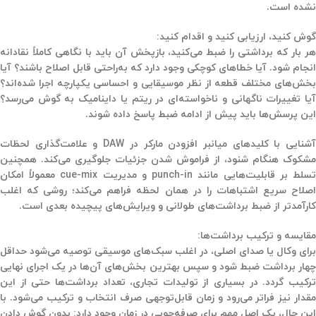
نشده است.
گوش کنید، ارزیابی کنید و اقدام کنید:
هر بار که برداشتی را ضبط می‌کنید، بازپخش آن باید با نگاهی کاملاً نقادانه
انجام شود. آیا خطاهای کوچکی وجود دارد که به‌راحتی قابل اصلاح باشند؟ آیا
بخش‌های مختلف قطعه از نظر موسیقایی و احساسی یکپارچه اجرا شده‌اند؟
آیا تغییرات ناگهانی و ناخواسته‌ای در ریتم یا داینامیک به گوش می‌رسد؟
این پرسش‌ها باید پیش از ادامه ضبط پاسخ داده شوند.
آشنایی با کلیدهای میانبر افزودن مارکر در DAW و علامت‌گذاری لحظات
مشکوک هنگام شنود، از فراموش شدن جزئیات جلوگیری می‌کند. همچنین
تسلط بر قابلیت‌هایی مانند punch-in و مدیریت cue-mix معمولاً امکان
اصلاح سریع اشتباهات را در همان لحظه فراهم می‌کند؛ روشی که اغلب
کارآمدتر از ضبط برداشت‌های طولانی و ویرایش‌های پیچیده بعدی است.
مقایسه و ترکیب برداشت‌ها:
برای وکال یا صدای اصلی، در اغلب سبک‌های موسیقی توصیه می‌شود حداقل
چهار برداشت ضبط شود و سپس بهترین بخش‌های آن‌ها در یک اجرای نهایی
ترکیب گردد. در بسیاری از تولیدات تجاری، تعداد برداشت‌ها حتی از این
مقدار نیز فراتر می‌رود و زمان قابل‌توجهی صرف انتخاب و ترکیب می‌شود. با
این حال، یک اصل مهم برای صرفه‌جویی در زمان وجود دارد: بدون گوش دادن