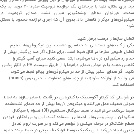
برد. برای مثال، تنها با چرخاندن یک نوازنده ترومپت حدود ۳۰ درجه به یک
سمت، می‌توان به‌طور چشمگیری میزان نشت صدای ترومپت در
میکروفن‌های دیگر را کاهش داد، بدون آن که اجرای نوازنده محدود یا مختل
شود.
تعادل سازها را درست برقرار کنید:
یکی از کلیدهای دستیابی به جداسازی مناسب بین میکروفن‌ها،
تنظیم
تعادل طبیعی سازها در اتاق ضبط
است. برای مثال، اگر صدای گیتار بیش از
حد وارد میکروفن درام‌ها می‌شود، ابتدا سعی کنید میزان آمپ گیتار را
کاهش دهید یا در عوض صدای درام‌ها را از طریق سیستم PA در اتاق پخش
کنید. اگر صدای اسنیر بیش از حد در میکروفن‌های پیانو ضبط می‌شود،
می‌توانید از نوازنده بخواهید از چوب‌های متفاوت یا حتی برس (brush)
استفاده کند.
در شرایطی که گیتار آکوستیک یا کنترباس در رقابت با سایر سازها به لحاظ
صوتی ضعیف عمل می‌کنند و میکروفن آن‌ها بیش از حد صدای نشت‌شده
ضبط می‌کند، می‌توانید با
ضبط سیگنال مستقیم (DI) همراه با سیگنال
میکروفن
از پیش‌بینی‌های احتمالی استفاده کنید. این روش امکان افزودن
سطح خشک‌تر در مرحله میکس را فراهم می‌کند و در صورت لزوم تعادل
بهتری ایجاد می‌کند. این تکنیک توسط
فرانک فیلیپتی
در ضبط برنده جایزه