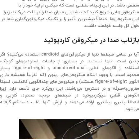
منطقی باشد. در این زمینه، منطقی است که میکس اولیه خود را با
میکروفون‌هایی شروع کنید که بیشترین میزان صدا را دریافت می‌کنند، زیرا
این میکروفن‌ها احتمالاً بیشترین تأثیر را بر تکنیک میکروفون‌گذاری شما در
طول کل جلسه خواهند داشت.
بازتاب صدا در میکروفن کاردیوئید
آیا در تمامی ضبط‌ها تنها از میکروفن‌های cardioid استفاده می‌کنید؟ اگر
چنین است، تنها نیستید. در بسیاری از جلسات استودیوهای کوچک،
ستفاده از الگوهای قطبی omnidirectional و
figure-of-eight
بسیار
محدود است، با وجود اینکه میکروفن‌های ریبون (که تقریباً همیشه دارای
الگوی figure-of-eight هستند) و میکروفن‌های چندالگویی کاندنسر، نسبتاً
مقرون‌به‌صرفه و در دسترس می‌باشند. این رویکرد جای تأسف دارد، زیرا
الگوهای قطبی غیرکاردیوئید در ضبط‌های بودجه محدود، کارایی و
انعطاف‌پذیری بیشتری ارائه می‌دهند و ارزش آنها اغلب دست‌کم گرفته
می‌شود.