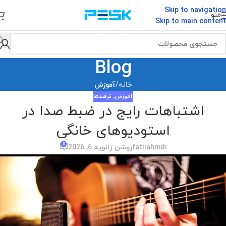
Skip to navigation
منو
Skip to main content
Blog
خانه
/
آموزش
آموزش
,
ترفندها
اشتباهات رایج در ضبط صدا در
استودیوهای خانگی
0
fatiiahmdi
روشن ژانویه 6, 2026