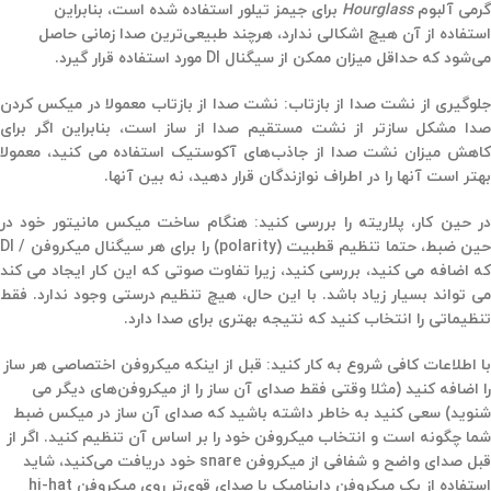
گرمی آلبوم
Hourglass
برای جیمز تیلور استفاده شده است، بنابراین
استفاده از آن هیچ اشکالی ندارد، هرچند طبیعی‌ترین صدا زمانی حاصل
می‌شود که حداقل میزان ممکن از سیگنال DI مورد استفاده قرار گیرد.
جلوگیری از نشت صدا از بازتاب: نشت صدا از بازتاب معمولا در میکس کردن
صدا مشکل سازتر از نشت مستقیم صدا از ساز است،‌ بنابراین اگر برای
کاهش میزان نشت صدا از جاذب‌های آکوستیک استفاده می کنید، معمولا
بهتر است آنها را در اطراف نوازندگان قرار دهید،‌ نه بین آنها.
در حین کار، پلاریته را بررسی کنید: هنگام ساخت میکس مانیتور خود در
حین ضبط، حتما تنظیم قطبیت (polarity) را برای هر سیگنال میکروفن / DI
که اضافه می کنید، ‌بررسی کنید،‌ زیرا تفاوت صوتی که این کار ایجاد می کند
می تواند بسیار زیاد باشد. با این حال، هیچ تنظیم درستی وجود ندارد. فقط
تنظیماتی را انتخاب کنید که نتیجه بهتری برای صدا دارد.
با اطلاعات کافی شروع به کار کنید: قبل از اینکه میکروفن اختصاصی هر ساز
را اضافه کنید (مثلا وقتی فقط صدای آن ساز را از میکروفن‌های دیگر می
شنوید) سعی کنید به خاطر داشته باشید که صدای آن ساز در میکس ضبط
شما چگونه است و انتخاب میکروفن خود را بر اساس آن تنظیم کنید. اگر از
قبل صدای واضح و شفافی از میکروفن snare خود دریافت می‌کنید، شاید
استفاده از یک میکروفن داینامیک با صدای قوی‌تر روی میکروفن hi-hat