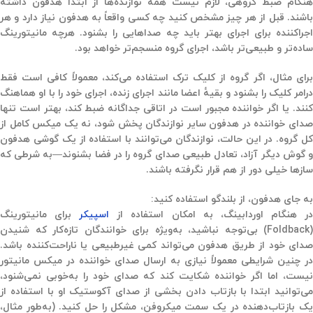
هنگام ضبط گروهی، لازم نیست همهٔ نوازنده‌ها از ابتدا هدفون داشته
باشند. قبل از هر چیز مشخص کنید چه کسی واقعاً به هدفون نیاز دارد و هر
اجراکننده برای اجرای بهتر باید چه صداهایی را بشنود. هرچه مانیتورینگ
ساده‌تر و طبیعی‌تر باشد، اجرای گروه منسجم‌تر خواهد بود.
برای مثال، اگر گروه از کلیک ترک استفاده می‌کند، معمولاً کافی است فقط
درامر کلیک را بشنود و بقیهٔ اعضا مانند اجرای زنده، اجرای خود را با او هماهنگ
کنند. یا اگر خواننده مجبور است در اتاقی جداگانه ضبط کند، بهتر است تنها
صدای خواننده در هدفون سایر نوازندگان پخش شود، نه یک میکس کامل از
کل گروه. در این حالت، نوازندگان می‌توانند با استفاده از یک گوشی هدفون
و گوش دیگر آزاد، تعادل طبیعی صدای گروه را در فضا بشنوند—به شرطی که
سازها خیلی دور از هم قرار نگرفته باشند.
به جای هدفون، از بلندگو استفاده کنید:
ر هنگام اوردابینگ، به امکان استفاده از
اسپیکر
برای مانیتورینگ
(Foldback) بی‌توجه نباشید، به‌ویژه برای خوانندگان تازه‌کار که شنیدن
صدای خود از طریق هدفون می‌تواند کمی غیرطبیعی یا ناراحت‌کننده باشد.
در چنین شرایطی معمولاً نیازی به ارسال صدای خواننده در میکس مانیتور
نیست، اما اگر خواننده شکایت کند که صدای خود را به‌خوبی نمی‌شنود،
می‌توانید ابتدا با بازتاب دادن بخشی از صدای آکوستیک او با استفاده از
یک بازتاب‌دهنده در یک سمت میکروفن، مشکل را حل کنید. (به‌طور مثال،