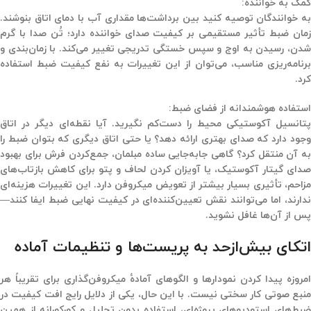
کمک به خواننده:
به خوانندگان توصیه کنید بین برداشت‌ها مقداری آب با دمای اتاق بنوشند.
زمان ضبط تأثیر مستقیمی بر کیفیت صدای خواننده دارد؛ تُن صدا با گرم
شدن، رسیدن به اوج و سپس خستگی تدریجی تغییر می‌کند. با زمان‌بندی و
برنامه‌ریزی مناسب، می‌توان از این تغییرات به نفع کیفیت ضبط استفاده
کرد.
استفاده هوشمندانه از فضای ضبط:
پتانسیل آکوستیکی محیط را دست‌کم نگیرید. آیا نقطه‌ای دیگر در اتاق
وجود دارد که صدای بهتری ارائه دهد؟ یا حتی اتاق دیگری که بتوان ضبط را
به آن منتقل کرد؟ گاهی جابه‌جایی ساده مبلمان، جمع‌کردن فرش برای بهبود
صدای گیتار آکوستیک، یا آویزان کردن لحاف و پتو برای کاهش بازتاب‌های
مزاحم، تأثیری بسیار بیشتر از تعویض میکروفن دارد. این تغییرات هزینه‌ای
ندارند، اما می‌توانند نقش تعیین‌کننده‌ای در کیفیت نهایی ضبط ایفا کنند—
پس از آن‌ها غافل نشوید.
اتکای بیش‌ازحد به پریست‌ها و تنظیمات آماده
امروزه پیدا کردن نمودارها و الگوهای آمادهٔ میکروفن‌گذاری برای تقریباً هر
منبع صوتی کار سختی نیست. با این حال، یکی از دلایل رایج افت کیفیت در
ضبط‌های استودیوهای پروژه‌ای،
استفاده بدون تحلیل و کورکورانه از همین