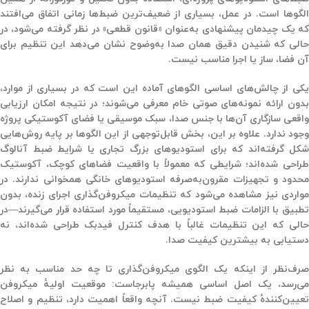
الگوها
است. در عمل، بسیاری از ضعیف‌ترین ضبط‌ها زمانی اتفاق می‌افتند
که یک چیدمان پیشنهادی به‌عنوان «قانون قطعی» در نظر گرفته می‌شود، در
حالی که شنیدن دقیق همان صدا به‌وضوح نشان می‌دهد این تنظیم برای
آن فضا، ساز یا اجرا مناسب نیست.
یکی از چالش‌های اساسی الگوهای آماده این است که در بسیاری از موارد،
بدون ارائه نمونه‌های صوتی خام معرفی می‌شوند؛ در نتیجه امکان ارزیابی
واقعی سازگاری آن‌ها با جنس صدا، سبک موسیقی یا فضای آکوستیکی پروژه
وجود ندارد. علاوه بر این، بخش قابل‌توجهی از این الگوها بر پایه روش‌هایی
شکل گرفته‌اند که برای استودیوهای بزرگ تجاری یا شرایط ضبط آنالوگ
طراحی شده‌اند؛ شرایطی که معمولاً با واقعیت فضاهای کوچک، آکوستیک
محدود و تجهیزات مقرون‌به‌صرفه استودیوهای خانگی همخوانی ندارند. در
مواردی نیز مشاهده می‌شود که تنظیمات میکروفن‌گذاری اجرای زنده، بدون
تطبیق با الزامات ضبط استودیویی، مستقیماً مورد استفاده قرار می‌گیرند—در
حالی که این تنظیمات غالباً با هدف کنترل فیدبک طراحی شده‌اند، نه
دستیابی به بیشترین کیفیت صدا.
صرف‌نظر از اینکه یک الگوی میکروفن‌گذاری تا چه حد مناسب به نظر
می‌رسد، یک اصل اساسی همیشه پابرجاست:
موقعیت اولیهٔ میکروفن
عیین‌کنندهٔ کیفیت ضبط نیست
. آنچه واقعاً اهمیت دارد، تنظیم و اصلاح