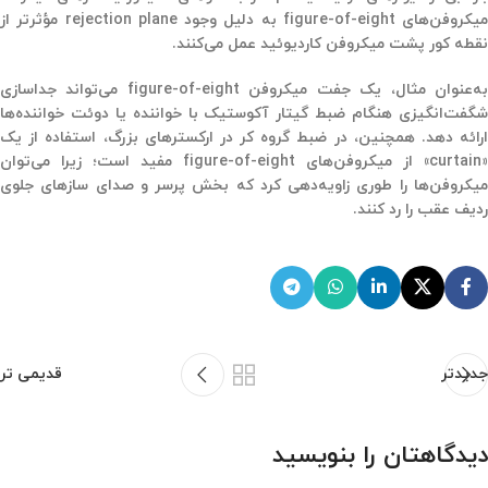
میکروفن‌های figure-of-eight
به دلیل
وجود rejection plane مؤثرتر از
نقطه کور پشت میکروفن کاردیوئید
عمل می‌کنند.
به‌عنوان مثال، یک جفت میکروفن figure-of-eight می‌تواند جداسازی
شگفت‌انگیزی هنگام ضبط گیتار آکوستیک با خواننده یا دوئت خواننده‌ها
ارائه دهد. همچنین، در ضبط گروه کر در ارکسترهای بزرگ، استفاده از یک
«curtain» از میکروفن‌های figure-of-eight مفید است؛ زیرا می‌توان
میکروفن‌ها را طوری زاویه‌دهی کرد که بخش پرسر و صدای سازهای جلوی
ردیف عقب را رد کنند.
جدیدتر
قدیمی تر
دیدگاهتان را بنویسید