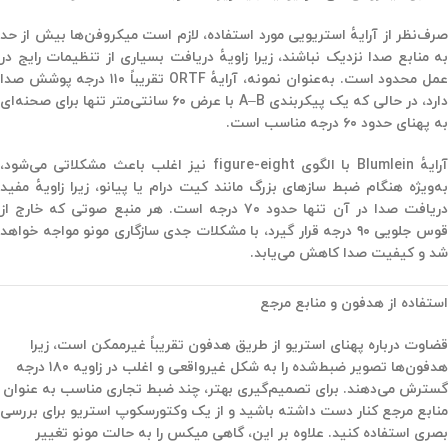
صرف‌نظر از آرایهٔ استریویی مورد استفاده، لازم است میکروفن‌ها بیش از حد
به منابع صدا نزدیک نباشند، زیرا زاویهٔ دریافت بسیاری از تنظیمات رایج در
عمل محدود است. به‌عنوان نمونه، آرایهٔ ORTF تقریباً ۱۱۰ درجه پوشش صدا
دارد، در حالی که یک پیکربندی A–B با عرض ۶۰ سانتی‌متر تنها برای صحنه‌ای
به پهنای حدود ۶۰ درجه مناسب است.
رایهٔ
Blumlein
با الگوی figure-eight نیز اغلب باعث مشکلاتی می‌شود،
به‌ویژه هنگام ضبط سازهای بزرگ مانند کیت درام یا پیانو، زیرا زاویهٔ مفید
دریافت صدا در آن تنها حدود ۷۰ درجه است. هر منبع صوتی که خارج از
قوس جلویی ۹۰ درجه قرار گیرد، با مشکلات جدی سازگاری مونو مواجه خواهد
شد و کیفیت صدا کاهش می‌یابد.
استفاده از هدفون و منابع مرجع
قضاوت درباره پهنای استریو از طریق هدفون تقریباً غیرممکن است، زیرا
هدفون‌ها تصویر ضبط‌شده را به شکل غیرواقعی و اغلب در زاویه ۱۸۰ درجه
گسترش می‌دهند. برای تصمیم‌گیری بهتر، چند ضبط تجاری مناسب به عنوان
منابع مرجع
کنار دست داشته باشید و از یک
وکتورسکوپ استریو
برای بررسی
بصری استفاده کنید. علاوه بر این، گاهی میکس را به حالت مونو تغییر