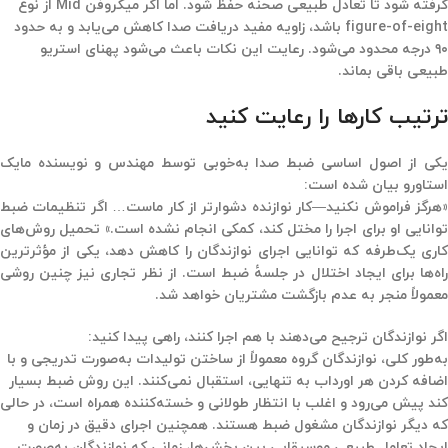
گرفته شود تا تعادل طبیعی صحنه حفظ شود. اما اگر میکروفن Mid از نوع
figure-of-eight باشد، زاویه مفید دریافت صدا کاهش می‌یابد و به حدود
۹۰ درجه محدود می‌شود. رعایت این نکات باعث می‌شود پهنای استریو
طبیعی باقی بماند.
ترتیب کارها را رعایت کنید
یکی از اصول اساسی ضبط صدا به‌خوبی توسط مهندس و نویسنده
مایک
استاورو
بیان شده است:
«هرگز فراموش نکنید—کار نوازنده دشوارتر از کار ماست… اگر تنظیمات ضبط
توانایی او برای اجرا را مختل کند، کمکی انجام نشده است.» تحمیل روش‌های
کاری یک‌طرفه که توانایی اجرای نوازندگان را کاهش دهد، یکی از مؤثرترین
راه‌ها برای ایجاد اختلال در جلسهٔ ضبط است. از نظر تجاری نیز چنین روشی
معمولاً منجر به عدم بازگشت مشتریان خواهد شد.
اگر نوازندگان ترجیح می‌دهند با هم اجرا کنند، راهی پیدا کنید:
به‌طور کلی، نوازندگان گروه معمولاً از ساختن تولیدات به‌صورت تدریجی و با
اضافه کردن هر اورداب به تنهایی، استقبال نمی‌کنند. این روش ضبط بسیار
کند پیش می‌رود و اغلب با انتظار طولانی و خسته‌کننده همراه است، در حالی
که دیگر نوازندگان مشغول ضبط هستند. همچنین اجرای دقیق در زمان و
ایجاد تعامل طبیعی موسیقایی بین بخش‌ها، زمانی که نوازندگان به‌صورت