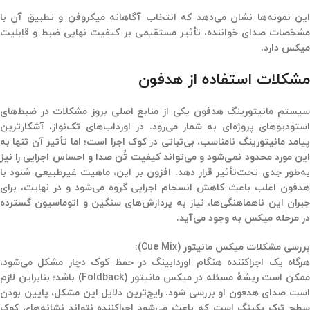
این نمونه‌ها نشان می‌دهد که انتخاب آگاهانه میکروفن و تطبیق آن با
مشخصات صدای خواننده، تأثیر مستقیمی بر کیفیت نهایی ضبط و قابلیت
میکس دارد.
مشکلات استفاده از هدفون
سیستم مانیتورینگ هدفون یکی از منابع اصلی بروز مشکلات در ضبط‌های
استودیوهای پروژه‌ای به شمار می‌رود. در اورداب‌های تک‌نواز، آشکارترین
پیامد مانیتورینگ نامناسب، بی‌ثباتی در کوک اجرا است؛ اما تأثیر آن تنها به
این مورد محدود نمی‌شود و می‌تواند کیفیت تُن صدا و احساس اجرایی را نیز
به‌طور جدی تحت‌تأثیر قرار دهد. افزون بر این، ماهیت غیرطبیعی شنود با
هدفون اغلب باعث کاهش انسجام اجرایی گروه می‌شود و در نهایت، برای
جبران این ناهماهنگی‌ها، نیاز به پردازش‌های سنگین و اتوماسیون گسترده
در مرحله میکس به وجود می‌آید.
بررسی مشکلات میکس مانیتور (Cue Mix):
هرگاه یک اجراکننده هنگام اوردابینگ در حفظ کوک دچار مشکل می‌شود،
ممکن است ریشهٔ مسئله در میکس مانیتور (Foldback) باشد؛ بنابراین لازم
است صدای هدفون او بررسی شود. رایج‌ترین دلایل این مشکل، پایین بودن
سطح ترک بکینگ است که باعث می‌شود اجراکننده نتواند نشانه‌های کوک