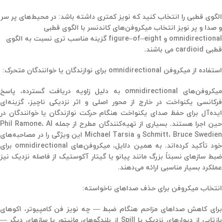
الگوی قطبی را انتخاب کنید که نویز کمتری داشته باشد: در محیط‌های پر سر
و صدا و پر نویز انتخاب میکروفن‌های کاندنسر با الگوی قطبی
omnidirectional و figure–of–eight گزینه مناسب تری نسبت به الگوی
قطبی cardioid می باشند.
استفاده از میکروفن omnidirectional برای نوازندگان یا خوانندگان متحرک:
یکروفن‌های omnidirectional به دلیل
زاویه دریافت گسترده، پاسخ
رکانسی یکنواخت در خارج از محور اصلی
و
اثر نزدیکی ناچیز
، گزینه‌ای
ایده‌آل برای حفظ صدای یکنواخت هنگام حرکت نوازندگان یا خوانندگان در
ین اجرا هستند. بسیاری از تهیه‌کنندگان مطرح از جمله
Phil Ramone، Al
Schmitt، Bruce Swedien
و
Michael Tarsia
این ویژگی را در مصاحبه‌های
خود تأکید کرده‌اند. به همین دلایل، میکروفن‌های omnidirectional برای
ضبط
سازهای نسبتاً بزرگ
مانند پیانو یا گیتار آکوستیک از فاصله نزدیک نیز
عملکرد بسیار مناسبی ارائه می‌دهند.
انتخاب میکروفن برای حذف صداهای ناخواسته:
برای کاهش صداهای مزاحم هنگام ضبط — چه نویز فن کامپیوتر، اکوهای
بازتابی از دیوارهای نزدیک یا Spill از بلندگوهای مانیتور یا سازهای دیگر —