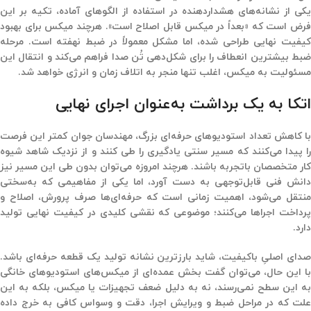
یکی از نشانه‌های هشداردهنده در استفاده از الگوهای آماده، تکیه بر این
فرض است که «بعداً در میکس قابل اصلاح است». هرچند میکس برای بهبود
کیفیت نهایی طراحی شده، اما مشکل معمولاً در ضبط نهفته است. مرحله
ضبط بیشترین انعطاف را برای شکل‌دهی تُن صدا فراهم می‌کند و انتقال این
مسئولیت به میکس، اغلب تنها منجر به اتلاف زمان و انرژی خواهد شد.
اتکا به یک برداشت به‌عنوان اجرای نهایی
با کاهش تعداد استودیوهای حرفه‌ای بزرگ، مهندسان جوان کمتر این فرصت
را پیدا می‌کنند که مسیر سنتی یادگیری را طی کنند و از نزدیک شاهد شیوه
کار متخصصان باتجربه باشند. هرچند امروزه می‌توان بدون طی این مسیر نیز
دانش فنی قابل‌توجهی به دست آورد، اما یکی از مفاهیمی که به‌سختی
نتقل می‌شود،
اهمیت زمانی است که حرفه‌ای‌ها صرف پرورش، اصلاح و
رداخت اجراها می‌کنند
؛ موضوعی که نقشی کلیدی در کیفیت نهایی تولید
دارد.
صدای اصلیِ باکیفیت، شاید بارزترین نشانه تولید یک قطعه حرفه‌ای باشد.
با این حال، می‌توان گفت بخش عمده‌ای از میکس‌های استودیوهای خانگی
به این سطح نمی‌رسند، نه به دلیل ضعف تجهیزات یا میکس، بلکه به این
علت که در مراحل ضبط و ویرایش اجرا، دقت و وسواس کافی به خرج داده