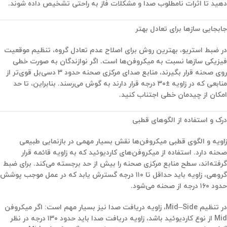
دهید تا اثرات نامطلوب صدا و مشکلات فاز به راحتی تشخیص داده شوند.
جابجایی سازها برای تعادل بهتر
در ضبط استریو، بهترین روش برای اصلاح عدم تعادل گروه،
تنظیم موقعیت
فیزیکی سازها نسبت به میکروفن‌ها
است. اگر نوازندگان به صورت خطی
روی صحنه قرار بگیرند، منابع صدای مرکزی صحنه حدود ۳ دسی‌بل قوی‌تر از
منابعی که در زاویه ±۳۰ درجه قرار دارند به گوش می‌رسند. بنابراین، تا حد
امکان از چیدمان خطی اجتناب کنید.
درک و استفاده از الگوهای قطبی
زاویه و الگوی قطبی میکروفن‌ها نقش بسیار مهمی در بازنمایی طبیعی
صحنه دارد. استفاده از میکروفن‌های کاردیوئید که به زاویه قائمه قرار
گرفته‌اند، سطح منابع مرکزی صحنه را بیش از حد برجسته می‌کند. برای ضبط
گروهی، زاویه باید حداقل تا ۱۱۰ درجه گسترش یابد که در عمل موجب پوشش
حدود ۱۶۰ درجه از صحنه می‌شود.
در تنظیم Mid–Side، زاویه دریافت صدا نیز بسیار مهم است: اگر میکروفن
Mid از نوع کاردیوئید باشد، زاویه دریافت صدا باید حدود ۱۳۰ درجه در نظر