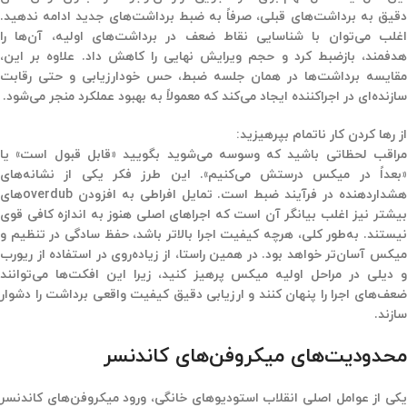
دقیق به برداشت‌های قبلی، صرفاً به ضبط برداشت‌های جدید ادامه ندهید.
اغلب می‌توان با شناسایی نقاط ضعف در برداشت‌های اولیه، آن‌ها را
هدفمند، بازضبط کرد و حجم ویرایش نهایی را کاهش داد. علاوه بر این،
مقایسه برداشت‌ها در همان جلسه ضبط، حس خودارزیابی و حتی رقابت
سازنده‌ای در اجراکننده ایجاد می‌کند که معمولاً به بهبود عملکرد منجر می‌شود.
از رها کردن کار ناتمام بپرهیزید:
مراقب لحظاتی باشید که وسوسه می‌شوید بگویید «قابل قبول است» یا
«بعداً در میکس درستش می‌کنیم». این طرز فکر یکی از نشانه‌های
هشداردهنده در فرآیند ضبط است. تمایل افراطی به افزودن overdubهای
بیشتر نیز اغلب بیانگر آن است که اجراهای اصلی هنوز به اندازه کافی قوی
نیستند. به‌طور کلی، هرچه کیفیت اجرا بالاتر باشد، حفظ سادگی در تنظیم و
میکس آسان‌تر خواهد بود. در همین راستا، از زیاده‌روی در استفاده از ریورب
و دیلی در مراحل اولیه میکس پرهیز کنید، زیرا این افکت‌ها می‌توانند
ضعف‌های اجرا را پنهان کنند و ارزیابی دقیق کیفیت واقعی برداشت را دشوار
سازند.
محدودیت‌های میکروفن‌های کاندنسر
یکی از عوامل اصلی انقلاب استودیوهای خانگی، ورود میکروفن‌های کاندنسر