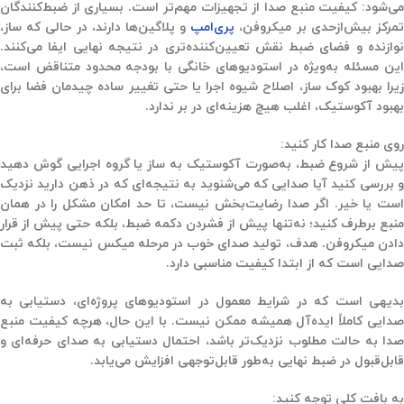
ی‌شود:
کیفیت منبع صدا از تجهیزات مهم‌تر است
. بسیاری از ضبط‌کنندگان
مرکز بیش‌ازحدی بر میکروفن،
پری‌امپ
و پلاگین‌ها دارند، در حالی‌ که ساز،
نوازنده و فضای ضبط نقش تعیین‌کننده‌تری در نتیجه نهایی ایفا می‌کنند.
این مسئله به‌ویژه در استودیوهای خانگی با بودجه محدود متناقض است،
زیرا بهبود کوک ساز، اصلاح شیوه اجرا یا حتی تغییر ساده چیدمان فضا برای
بهبود آکوستیک، اغلب هیچ هزینه‌ای در بر ندارد.
روی منبع صدا کار کنید:
پیش از شروع ضبط، به‌صورت آکوستیک به ساز یا گروه اجرایی گوش دهید
و بررسی کنید آیا صدایی که می‌شنوید به نتیجه‌ای که در ذهن دارید نزدیک
است یا خیر. اگر صدا رضایت‌بخش نیست، تا حد امکان مشکل را در همان
منبع برطرف کنید؛ نه‌تنها پیش از فشردن دکمه ضبط، بلکه حتی پیش از قرار
دادن میکروفن. هدف، تولید صدای خوب در مرحله میکس نیست، بلکه
ثبت
صدایی است که از ابتدا کیفیت مناسبی دارد
.
بدیهی است که در شرایط معمول در استودیوهای پروژه‌ای، دستیابی به
صدایی کاملاً ایده‌آل همیشه ممکن نیست. با این حال، هرچه کیفیت منبع
صدا به حالت مطلوب نزدیک‌تر باشد، احتمال دستیابی به صدای حرفه‌ای و
قابل‌قبول در ضبط نهایی به‌طور قابل‌توجهی افزایش می‌یابد.
به بافت کلی توجه کنید: