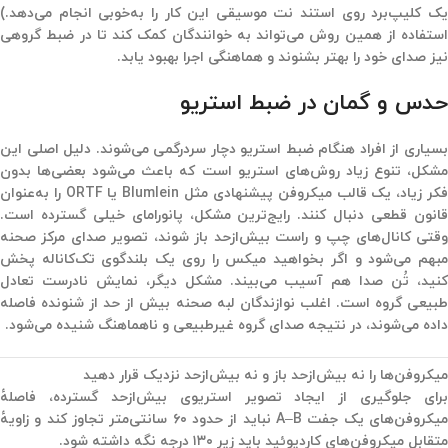
یک کلیپ‌برد روی استند نت موسیقی این کار را به‌خوبی انجام می‌دهد.)
استفاده از همین روش می‌تواند به خوانندگان کمک کند تا در ضبط گروهی
نیز صدای خود را بهتر بشنوند و هماهنگی اجرا بهبود یابد.
حدس‌ و گمان در ضبط استریو
بسیاری از افراد هنگام ضبط استریو دچار سردرگمی می‌شوند. دلیل اصلی این
مشکل، تنوع زیاد روش‌های استریو است که باعث می‌شود بعضی‌ها بدون
کر زیاد، یک قالب میکروفن پیشنهادی مثل
Blumlein
یا
ORTF
را به‌عنوان
انون قطعی دنبال کنند. رایج‌ترین مشکل،
پانورامای خیلی گسترده
است.
وقتی کانال‌های چپ و راست بیش‌ازحد باز شوند، تصویر صدای مرکز صحنه
مبهم می‌شود و اگر بخواهید میکس را روی یک بلندگوی تک‌کاناله پخش
نید، تُن صدا هم آسیب می‌بیند. مشکل دیگر،
نمایش نادرست تعادل
بیعی گروه
است. اغلب نوازندگان لبه صحنه بیش از حد از شنونده فاصله
داده می‌شوند، در نتیجه صدای گروه غیرطبیعی و ناهماهنگ شنیده می‌شود.
میکروفن‌ها را نه بیش‌ازحد باز و نه بیش‌ازحد نزدیک قرار دهید
برای جلوگیری از ایجاد تصویر استریوی بیش‌ازحد گسترده، فاصلهٔ
میکروفن‌های یک جفت A–B نباید از حدود ۶۰ سانتی‌متر تجاوز کند و زاویهٔ
متقابل میکروفن‌های کاردیوئید باید زیر ۱۳۰ درجه نگه داشته شود.