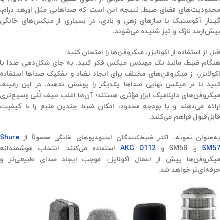
محدودیت‌های فضای ضبط. نتیجه این است که صداهایی مثل اورهد درام،
گیتار آکوستیک یا سازهای زهی و بادی، در بسیاری از میکس‌های خانگی
بیش‌ازحد نازک و تیز شنیده می‌شوند.
قبل از استفاده از اکولایزر، میکروفن‌ها را امتحان کنید:
هنگام ضبط، مانند یک مهندس میکس فکر کنید. به جای شکل‌دهی صدا با
اکولایزر، از میکروفن‌های مختلف برای ایجاد تضاد و تفکیک صداها استفاده
کنید تا در میکس نهایی صداها یکدیگر را پوشش ندهند. در این زمینه،
میکروفن‌های داینامیک ابزار مؤثری هستند؛ آن‌ها اغلب طیف تُنی وسیع‌تری
ارائه می‌دهند و با بودجه محدود، امکان ضبط چندین منبع را با کیفیت
قابل‌قبول فراهم می‌کنند.
به‌عنوان نمونه، اکثر ضبط‌کنندگان استودیوهای خانگی معمولاً از
Shure
SM5
یا SM58 و
AKG D112
استفاده می‌کنند. انتخاب هوشمندانه
میکروفن‌ها پیش از اعمال اکولایزر، موجب ایجاد صدای طبیعی‌تر و
حرفه‌ای‌تر خواهد شد.