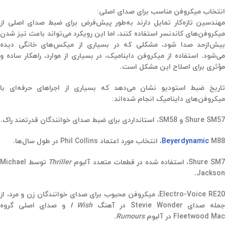
انتخاب میکروفن مناسب برای صدای اصلی:
مهندسین تازه‌کار تمایل دارند به‌طور پیش‌فرض برای ضبط صدای اصلی از
میکروفن‌های کاندنسر استفاده کنند، اما این رویکرد می‌تواند باعث تیز شدن
بیش‌ازحد صدا شود، مشکلی که در بسیاری از میکس‌های خانگی دیده
می‌شود. استفاده از میکروفن داینامیک، در بسیاری از موارد، راهکار ساده و
مؤثری برای اصلاح این مشکل است.
تاریخ ضبط استودیو نشان می‌دهد که بسیاری از اجراهای حرفه‌ای با
میکروفن‌های داینامیک انجام شده‌اند:
Shure SM57 و SM58
، استانداردی برای ضبط صدای خوانندگان قدرتمند راک.
M88
Beyerdynamic
، انتخاب مورد اعتماد Phil Collins در طول سال‌ها.
Shure SM
، استفاده شده در قطعات متعدد آلبوم
Thriller
توسط Michael
Jackson.
Electro-Voice RE2
، میکروفن محبوب برای صدای خوانندگان زن و مرد، از
مله صدای Stevie Wonder در آهنگ
I Wish
و صدای اصلی گروه
Fleetwood Mac در آلبوم
Rumours
.