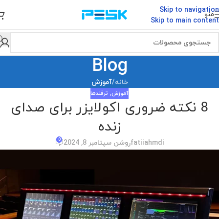
Skip to navigation
منو
Skip to main content
Blog
خانه
/
آموزش
آموزش
,
ترفندها
8 نکته ضروری اکولایزر برای صدای
زنده
0
fatiiahmdi
روشن سپتامبر 8, 2024