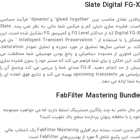
Slate Digital FG-X
یافتن تعادل مناسب بین “glued together” و”dynamic” فرآیند حساسی
است، فشرده سازی خیلی کم و میکس شما عالی به نظر نمی رسد. Slate
Digital FG-X که از حداکثر FG Level و کمپرسور FG تشکیل شده است، این
مشکل را با استفاده از ” Intelligent Transient Preservation ” حل می
کند. بر اساس سال‌ها تحقیق در مورد تجزیه و تحلیل نمودار saturation،
این فناوری از محدوده دینامیکی و پانچ بودن موسیقی شما محافظت می
کند، این امکان را برای شما فراهم می کند که مستر خود را بدون فشرده سازی
بیش از حد انجام دهید. FG-X صدای شما را بررسی می کند وپاسخ آن را
براساس هر upcoming transients بهینه می کند و نتایج فوق العاده ای را
به شما ارائه می دهد.
FabFilter Mastering Bundle
در حال حاضر به چند پلاگین مسترینگ تسلط دارید اما می خواهید مجموعه
خود را با حافظه پنهان پردازنده سطح بالا، تقویت کنید؟
اگر چنین است، بسته نرم افزاری FabFilter Mastering یک انتخاب عالی
است. این پکیج شامل 4 مورد از بهترین‌های FabFilter است: