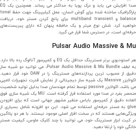
صدا افزایش می یابد و درک پویا به حداکثر می رساند. همچنین یک EQ
پاراگرافیک ساخته شده برای گوش انسان،‌ عمل کیلیپینگ جهت حفظ tonal
balance و multiband transient برای پانچ کردن مستر خود، دریافت
خواهید کرد. شش نوع میتر و یک حافظه پنهان که دارای پیریست‌های
حرفه‌ای است، در دسترس شما قرار می گیرد.
Pulsar Audio Massive & Mu
هر استودیوی برتر مسترینگ حداقل یک EQ و کمپرسور آنالوگ رده بالا دارد.
به لطف Pulsar Audio Massive & Mu Bundle، می توانید دو شبیه ساز
دقیق از محبوب ترین پردازنده‌های مسترینگ را در DAW خود قرار دهید.
اکولایزر Massive یک شبیه ساز دیجیتالی از نمایش قدرت تجهیزات لامپی
می باشد، اکولایزر passive توسط تمام مهندسان صدا بدلیل تولید شخصیت
منحصر بفرد در صدا مورد استفاده قرار گرفته است. MU یک شبیه سازی فوق
العاده دقیق از کمپرسور بایاس متغیر مشهور جهانی است که برای افزودن
glue به مستر حرفه‌ای استفاده می شود. این دو افزونه شامل بسیاری از
ویژگی‌هایی هستند که در سخت افزار اصلی موجود نیستند. با هر دو پلاگین
در کیت ابزار مسترینگ خود، می توانید با چند کلیک ماوس، کیفیت مستر
خانگی خود را ارتقا دهید.