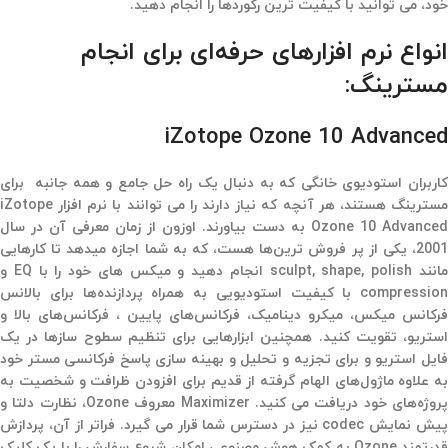
خود، می توانید با کیفیت ترین رکوردها را انجام دهید.
انواع نرم افزارهای حرفه‌ای برای انجام
مسترینگ:
iZotope Ozone 10 Advanced
کاربران استودیوی خانگی که به دنبال یک راه حل جامع و همه جانبه برای
مسترینگ هستند، هر آنچه که نیاز دارند را می توانند با نرم افزار iZotope
Ozone 10 Advanced به دست بیاورند. اوزون از زمان معرفی آن در سال
2001، یکی از پر فروش ترین‌ها هست، که به شما اجازه میدهد تا کارهایی
مانند sculpt, shape, polish انجام دهید و میکس های خود را با EQ و
compression با کیفیت استودیویی به همراه پردازنده‌ها برای بالانس
فرکانس میکس، میکرو دینامیک، فرکانس‌های پایین ، فرکانس‌های بالا و
استریو، تقویت کنید. همچنین ابزارهایی برای تنظیم سطوح سازها در یک
فایل استریو و برای تجزیه و تحلیل و بهینه سازی پاسخ فرکانسی مستر خود
به علاوه ماژول‌های الهام گرفته از قدیم برای افزودن ظرافت و شخصیت به
پروژه‌های خود دریافت می کنید. Maximizer معروف Ozone، نظارت دلتا و
پیش نمایش codec نیز در دسترس شما قرار می گیرد. فراتر از آن، پردازش
قدرتمند Ozone به کمک هوش مصنوعی امکان شروع سفارش را با یک کلیک