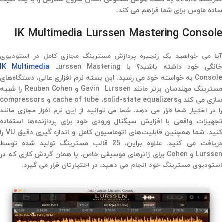
ساده ماوس برای شما فراهم می کند.
IK Multimedia Lurssen Mastering Console
آیا می خواهید یک زنجیره پردازش مسترینگ مجازی کامل در استودیوی
خانگی خود داشته باشید؟ با
Lurssen Mastering
IK Multimedia
Console به خواسته خود می رسید. این بسته نرم افزاری عالی، دستگاه‌های
مسترینگ مهندسان برتر مانند Gavin Lurssen و Reuben Cohen را شبیه
سازی می کند وcache of tube ،solid-state equalizers و compressors
را در اختیار شما قرار می دهد. شما می توانید از این نرم افزار مجازی مانند
تجهیزات واقعی با افزایش سیگنال ورودی خود برای پردازنده‌ها استفاده
کنید. شما همچنین قابلیت‌های اتوماسیون کامل و اندازه گیری دقیق VU را
دریافت می کنید. علاوه براین، 25 قالب مسترینگ تولید شده توسط
Lurssen و Cohen برای ژانرهای موسیقی خاص، با همان گردش کاری که در
استودیوی مسترینگ خود انجام می دهید، در اختیارتان قرار می گیرد.