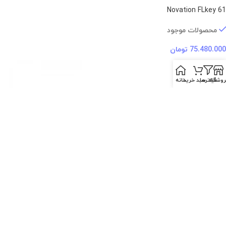
Novation FLkey 61
محصولات موجود
75.480.000
تومان
روشگاه
فیلترها
سبد خرید
خانه