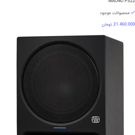
MAONO PS22
محصولات موجود
21.460.000
تومان