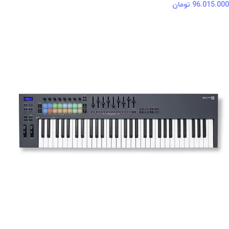
96.015.000
تومان