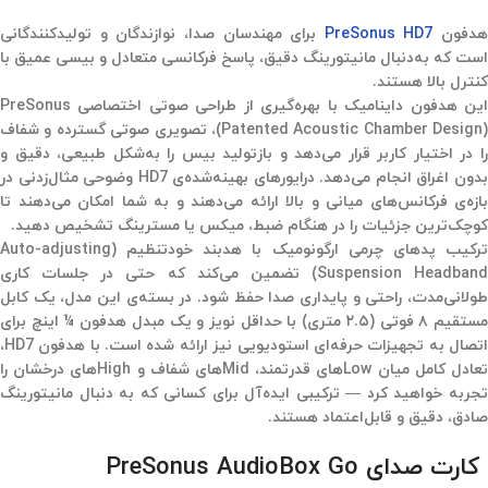
هدفون
PreSonus HD7
برای مهندسان صدا، نوازندگان و تولیدکنندگانی
است که به‌دنبال مانیتورینگ دقیق، پاسخ فرکانسی متعادل و بیسی عمیق با
کنترل بالا هستند.
این هدفون داینامیک با بهره‌گیری از طراحی صوتی اختصاصی PreSonus
(Patented Acoustic Chamber Design)، تصویری صوتی گسترده و شفاف
را در اختیار کاربر قرار می‌دهد و بازتولید بیس را به‌شکل طبیعی، دقیق و
بدون اغراق انجام می‌دهد. درایورهای بهینه‌شده‌ی HD7 وضوحی مثال‌زدنی در
بازه‌ی فرکانس‌های میانی و بالا ارائه می‌دهند و به شما امکان می‌دهند تا
کوچک‌ترین جزئیات را در هنگام ضبط، میکس یا مسترینگ تشخیص دهید.
ترکیب پدهای چرمی ارگونومیک با هدبند خودتنظیم (Auto-adjusting
Suspension Headband) تضمین می‌کند که حتی در جلسات کاری
طولانی‌مدت، راحتی و پایداری صدا حفظ شود. در بسته‌ی این مدل، یک کابل
مستقیم ۸ فوتی (۲.۵ متری) با حداقل نویز و یک مبدل هدفون ¼ اینچ برای
اتصال به تجهیزات حرفه‌ای استودیویی نیز ارائه شده است. با هدفون HD7،
تعادل کامل میان Lowهای قدرتمند، Midهای شفاف و Highهای درخشان را
تجربه خواهید کرد — ترکیبی ایده‌آل برای کسانی که به دنبال مانیتورینگ
صادق، دقیق و قابل‌اعتماد هستند.
کارت صدای PreSonus AudioBox Go