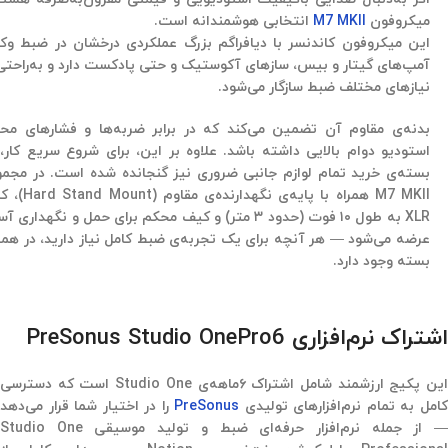
میکروفون
M7 MKII
انتخابی هوشمندانه است.
این میکروفون کاندنسر با دیافراگم بزرگ عملکردی درخشان در ضبط وکا
آمپ‌های گیتار و بیس، سازهای آکوستیک و حتی پادکست دارد و به‌راحتی 
نیازهای مختلف ضبط سازگار می‌شود.
بدنه‌ی مقاوم آن تضمین می‌کند که در برابر ضربه‌ها و فشارهای مح
استودیو دوام بالایی داشته باشد. علاوه بر این، برای شروع سریع کار، 
بسته‌ی خرید تمام لوازم جانبی ضروری نیز گنجانده شده است. در مجمو
M7 MKII همراه با پایه‌ی نگهدارنده‌ی مق
XLR به طول ۱۰ فوت (حدود ۳ متر) و کیف محکم برای حمل و نگهداری 
عرضه می‌شود — هر آنچه برای یک تجربه‌ی ضبط کامل نیاز دارید، در هم
بسته وجود دارد.
اشتراک نرم‌افزاری PreSonus Studio OnePro6
این پکیج ارزشمند شامل اشتراک ۶‌ماهه‌ی Studio One است که دسترسی
امل به تمام نرم‌افزارهای تولیدی
PreSonus
را در اختیار شما قرار می‌دهد
— از جمله نرم‌افزار حرفه‌ای ضبط و تولید موسیقی Studio One