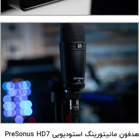
هدفون مانیتورینگ استودیویی PreSonus HD7