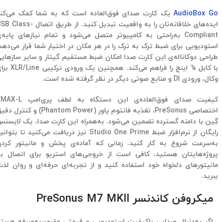
AudioBox Go
یک کارت صدای فوق‌العاده است که به شما کمک می‌کن
ایده‌های خلاقانه‌تان را به واقعیت تبدیل کنید. از طریق اتصال ass
Compliant به‌راحتی به کامپیوتر متصل می‌شود و تمام نیازهای پایه‌
استودیویی برای ضبط ترک به ترک را در هر مکان در اختیار شما قرار می‌دهد
طراحی دوکاناله‌ی این کارت صدا امکان ضبط مستقیم گیتار و سایر سازهای
با کابل ¼ اینچ را فراهم می‌کند. همچنین یک ورودی تر
وکال، ورودی DI و منابع صوتی دیگر در نظر گرفته شده است.
کیفیت صدای فوق‌العاده‌ی این دستگاه به لطف پری‌ام
اختصاصی PreSonus، تغذیه فانتوم پاور (Phantom Power) و کنترل
گِین با دامنه گسترده تضمین می‌شود. به‌همراه این کارت صدا، یک لایسن
رایگان از نرم‌افزار ضبط Studio One Prime نیز دریافت می‌کنید تا بتوان
به‌سرعت شروع به کار کنید. زمانی که آماده‌ی پخش و مانیتور کرد
پروژه‌هایتان هستید، کافی است از خروجی‌های استریو برای اتصال ب
مانیتورهای دلخواه خود استفاده کنید و از تجربه‌ای حرفه‌ای و روان لذ
ببرید.
میکروفن کاندنسر PreSonus M7 MKII
اگر به‌دنبال صدایی باکیفیت استودیویی و قیمتی مقرون‌به‌صرفه هستی