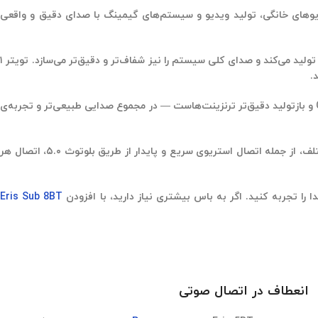
که آن‌ها را برای استودیوهای خانگی، تولید ویدیو و سیستم‌های گیمینگ با صدای دقیق و واقعی
با قدرت ۵۰ وات در هر کانال، مانیتورهای Eris 5BT صدایی قدرتمند و شفاف ارائه می‌دهند. ووفر ۵.۲۵ اینچی (۱۳.۳ سانتی‌متر) باس محکم و قابل لمس تولید می‌کند و صدای کلی سیستم را نیز شفاف‌تر و دقیق‌تر می‌سازد. تویتر ۱
و بازتولید دقیق‌تر ترنزینت‌هاست — در مجموع صدایی طبیعی‌تر و
تجربه‌ی
را فراهم می‌کند، که صدایی قدرتمند و شفاف ارائه می‌دهد. با چهار نوع ورودی مختلف، از جمله اتصال استریوی سریع و پایدار از طریق بلوتوث ۵.۰، اتصال هر
 را تجربه کنید. اگر به باس بیشتری نیاز دارید، با افزودن
Eris Sub 8BT