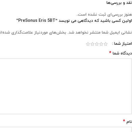
ویژگی‌های اسپیکر مانیتورینگ PreSonus Eris 5BT
انس پایین ۵.۲۵ اینچی
انس بالا ۱ اینچی
ستریو بی‌سیم سریع و پایدار از طریق بلوتوث® ۵.۰
انه کلاس D
هرتز تا ۲۰ کیلوهرتز
 صدا ۱۰۴ دسی‌بل SPL (در فاصله ۱ متر)
نقد و بررسی‌ها
هنوز بررسی‌ای ثبت نشده است.
اولین کسی باشید که دیدگاهی می نویسد “PreSonus Eris 5BT”
نشانی ایمیل شما منتشر نخواهد شد.
بخش‌های موردنیاز علامت‌گذاری شده‌ان
امتیاز شما