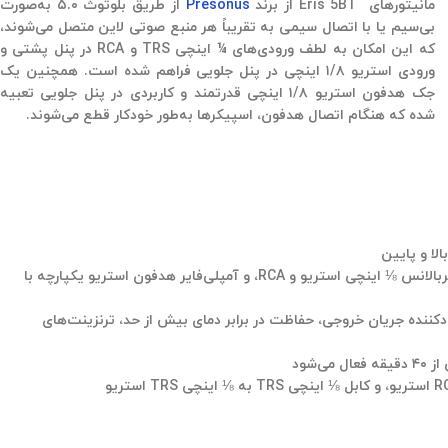
انعطاف در اتصال صوتی
مانیتورهای Eris 5BT از برند
Presonus
از طریق بلوتوث ۵.۰ به‌صورت
بی‌سیم یا با اتصال سیمی به تقریباً هر منبع صوتی لاین متصل می‌شوند،
که این امکان به لطف ورودی‌های ¼ اینچی TRS و RCA در پنل پشتی و
ورودی استریو ۱/۸ اینچی در پنل جلویی فراهم شده است. همچنین یک
جک هدفون استریو ۱/۸ اینچی قدرتمند و کاربردی در پنل جلویی تعبیه
شده که هنگام اتصال هدفون، اسپیکرها به‌طور خودکار قطع می‌شوند.