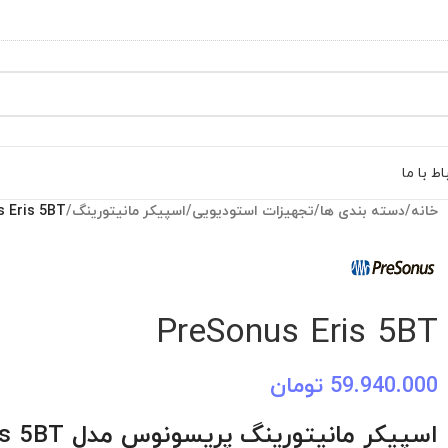
اط با ما
خانه
/
دسته بندی ها
/
تجهیزات استودیویی
/
اسپیکر مانیتورینگ
/
 Eris 5BT
PreSonus Eris 5BT
59.940.000
تومان
اسپیکر مانیتورینگ پریسونوس مدل Eris 5BT