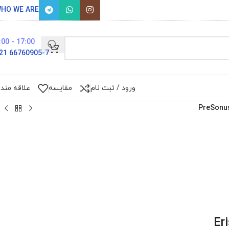
HO WE ARE
17:00 - 9:00
66760905-7 021
ورود / ثبت نام
مقایسه
علاقه مند
PreSonus