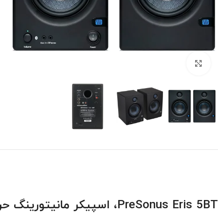
بزرگنمایی تصویر
PreSonus Eris 5BT، اسپیکر مانیتورینگ حرفه‌ای