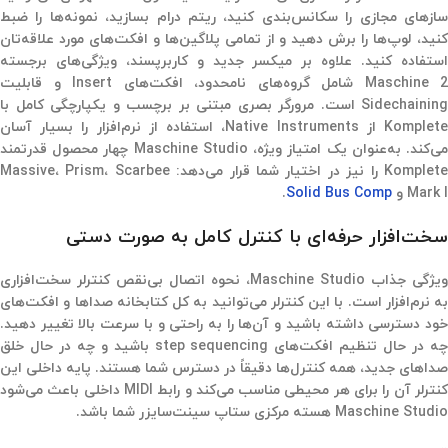
سازهای مجازی را سکانس‌بندی کنید، ریتم درام بسازید، نمونه‌ها را ضبط
کنید، لوپ‌ها را برش دهید و از تمامی پلاگین‌ها و افکت‌های مورد علاقه‌تان
استفاده کنید. علاوه بر میکسر جدید و کاربرپسند، ویژگی‌های برجسته
Maschine 2 شامل گروه‌های نامحدود، افکت‌های Insert و قابلیت
Sidechaining است. مرورگر بصری مبتنی بر برچسب و یکپارچگی کامل با
Komplete از Native Instruments، استفاده از نرم‌افزار را بسیار آسان
می‌کند. به‌عنوان یک امتیاز ویژه، Maschine Studio چهار محصول قدرتمند
Komplete را نیز در اختیار شما قرار می‌دهد: Massive، Prism، Scarbee
Mark I و
Solid Bus Comp
.
سخت‌افزار حرفه‌ای با کنترل کامل به صورت دستی
ویژگی جذاب Maschine Studio، نحوه اتصال بی‌نقص کنترلر سخت‌افزاری
به نرم‌افزار است. با این کنترلر می‌توانید به کل کتابخانه صداها و افکت‌های
خود دسترسی داشته باشید و آن‌ها را به راحتی و با سرعت بالا تغییر دهید.
چه در حال تنظیم افکت‌های step sequencing باشید و چه در حال خلق
صداهای جدید، همه کنترل‌ها دقیقاً در دسترس شما هستند. پایه داخلی این
کنترلر آن را برای هر محیطی مناسب می‌کند و رابط MIDI داخلی باعث می‌شود
Maschine Studio هسته مرکزی ستاپ سینت‌سایزر شما باشد.