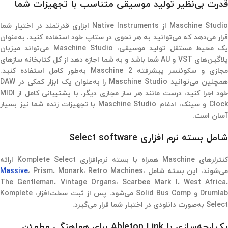
قدرت بی‌نظیر تولید موسیقی متناسب با تجهیزات شما
Maschine Studio از Native Instruments ابزاری قدرتمند در اختیار شما
قرار می‌دهد که می‌توانید به هر نحوی در ستاپ خود استفاده کنید. به‌عنوان
یک محیط مستقل تولید موسیقی، Maschine Studio می‌تواند میزبان
پلاگین‌های VST و AU شما باشد و به شما اجازه دهد از کل کتابخانه سازهای
مجازی و سکوئنسر پیشرفته Maschine 2 به‌طور کامل استفاده کنید.
همچنین می‌توانید Maschine Studio را به‌عنوان یک ابزار کمکی در DAW
خود اجرا کنید، درست مانند هر ساز مجازی دیگر. با پشتیبانی کامل از MIDI
Clock و سینک، ادغام Maschine Studio با تجهیزات زنده شما نیز بسیار
آسان است.
شامل بسته نرم افزاری Select software
کنترلرهای Maschine همراه با بسته نرم‌افزاری Komplete Select ارائه
می‌شوند، این بسته شامل
، Prism، Monark، Retro Machines،
Massive
The Gentleman، Vintage Organs، Scarbee Mark I، West Africa،
Drumlab و Solid Bus Comp می‌شود. پس از ثبت سخت‌افزار، Komplete
Select به‌صورت دانلودی در اختیار شما قرار می‌گیرد.
یکپارچه‌سازی با Ableton Link برای هماهنگی مطمئن