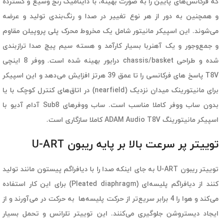
که فرکانس‌های پایین را به صورت بهینه، با داینامیک رنج وسیع و گسترده
و همچنین به دور از هر نوع تغییر در صدا و رنگ‌بندی تولید و عرضه
می‌شوند. این اسپیکر مانیتور شامل یک مخروط محرک پلی پروپیلن مقاوم
و جمع‌وجور و یک آهنربا بسیار کارآمد و هسته سیم پیچ صدا ترازبندی
شده و طراحی chassis/basket درایور بهینه شده است. ووفر 8 اینچی
T8V پاسخ های فرکانسی را تا عمق 39 هرتز افزایش می‌دهد و این اسپیکر
برای مانیتورینک میدان نزدیک (nearfield) در اتاق‌های کنترل کوچک با یا
بدون ساب ووفر کاملا مناسب است. ساب ووفرهای Sub8 آدام آدیو با
اسپیکر مانیتورینگ ADAM Audio T8V کاملا سازگاری است.
توییتر پر سرعت بالا بر پایه ریبون U-ART
توییتر ریبون U-ART به جای اینکه صدا را با دیافراگم پیستون مانند تولید
کنند از دیافراگم پلیسه‌ای (Pleated diaphragm) برای این کار استفاده
می‌کند و هوا را 4 برابر سریع‌تر از حرکت پلیسه‌ها به حرکت در می‌آورند و از
ایجاد دیستروشن جلوگیری می‌کنند. این توییتر تلرانس و تحمل بسیار