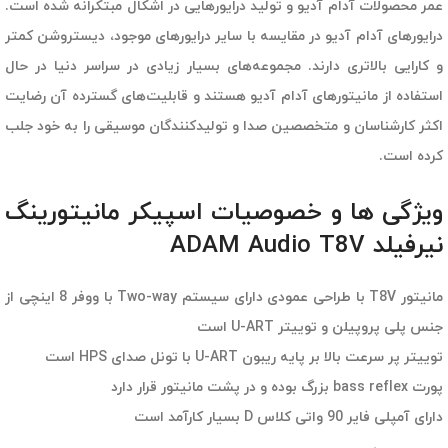
عمر محصولات آدام آدیو و تولید درایورهایی در اشکال مبتکرانه شده است.
درایورهای آدام آدیو در مقایسه با سایر درایورهای موجود، دیستروشن کمتر
و کارایی بالاتری دارند. مجموعه‌های بسیار زیادی در سراسر دنیا در حال
استفاده از مانیتورهای آدام آدیو هستند و قابلیت‌های گسترده آن رضایت
اکثر کارشناسان و متخصصین صدا و تولیدکنندگان موسیقی را به خود جلب
کرده است.
ویژگی ها و خصوصیات اسپیکر مانیتورینگ
نیرفیلد ADAM Audio T8V
مانیتور T8V با طراحی عمودی دارای سیستم Two-way با ووفر 8 اینچی از
جنس پلی پروپیلن و توییتر U-ART است
توییتر پر سرعت بالا بر پایه ریبون U-ART با تونل صدای HPS است
پورت bass reflex بزرگ بوده و در پشت مانیتور قرار دارد
دارای آمپلی فایر 90 واتی کلاس D بسیار کارآمد است