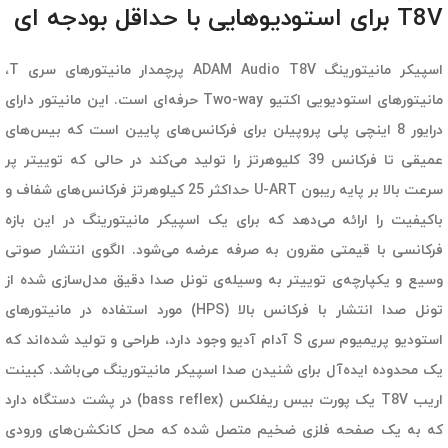
T8V برای استودیوهایی با حداقل بودجه ای
اسپیکر مانیتورینگ ADAM Audio T8V پرچمدار مانیتورهای سری T،
مانیتورهای استودیویی اکتیو Two-way حرفه‌ای است. این مانیتور دارای
درایور 8 اینچی پلی پروپیلن برای فرکانس‌های پایین است که بیس‌های
عمیقی تا فرکانس 39 کلیوهرتز را تولید می‌کند در حالی که توییتر پر
سرعت بالا بر پایه ریبون U-ART حداکثر 25 کیلوهرتز فرکانس‌های شفاف و
باکیفیت را ارائه می‌دهد که برای یک اسپیکر مانیتورینگ در این بازه
فرکانسی با قیمتی مقرون به صرفه عرضه می‌شود. الگوی انتشار صوتی
وسیع و یکپارچه‌ی توییتر به وسیله‌ی تونل صدا دقیق مدل‌سازی شده از
تونل صدا انتشار با فرکانس بالا (HPS) مورد استفاده در مانیتورهای
استودیو پریمیوم سری S آدام آدیو وجود دارد، طراحی و تولید شده‌اند که
یک محدوده ایده‌آل برای شنیدن صدا اسپیکر مانیتورینگ می‌باشد. کبینت
اریب T8V یک پورت بیس ریفلکس (bass reflex) در پشت دستگاه دارد
که به یک صفحه فلزی ضخیم متصل شده که محل کانکشن‌های ورودی