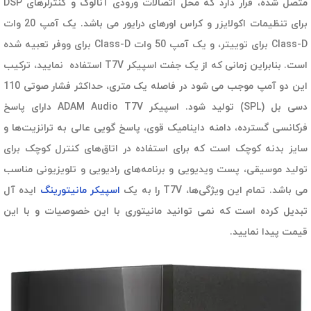
متصل شده، قرار دارد که محل اتصالات ورودی آنالوگ و کنترلرهای DSP
برای تنظیمات اکولایزر و کراس اورهای درایور می باشد. یک آمپ 20 وات
Class-D برای توییتر، و یک آمپ 50 وات Class-D برای ووفر تعبیه شده
است. بنابراین زمانی که از یک جفت اسپیکر T7V استفاده نمایید، ترکیب
این دو آمپ موجب می شود در فاصله یک متری، حداکثر فشار صوتی 110
دسی بل (SPL) تولید شود. اسپیکر ADAM Audio T7V دارای پاسخ
فرکانسی گسترده، دامنه داینامیک قوی، پاسخ گویی عالی به ترانزیت‌ها و
سایز بدنه کوچک است که برای استفاده در اتاق‌های کنترل کوچک برای
تولید موسیقی، پست ویدیویی و برنامه‌های رادیویی و تلویزیونی مناسب
می باشد. تمام این ویژگی‌ها، T7V را به یک
اسپیکر مانیتورینگ
ایده آل
تبدیل کرده است که نمی توانید مانیتوری با این خصوصیات و با این
قیمت پیدا نمایید.