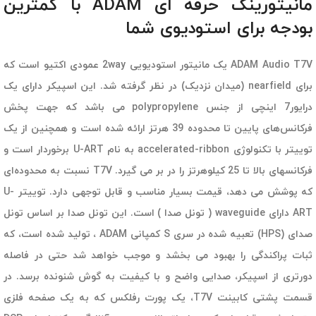
مانیتورینگ حرفه ای ADAM با کمترین
بودجه برای استودیوی شما
ADAM Audio T7V یک مانیتور استودیویی 2way عمودی اکتیو است که
برای nearfield (میدان نزدیک) در نظر گرفته شد. این اسپیکر دارای یک
درایور7 اینچی از جنس polypropylene می باشد که جهت پخش
فرکانس‌های پایین تا محدوده 39 هرتز ارائه شده است و همچنین از یک
توییتر با تکنولوژی accelerated-ribbon به نام U-ART برخوردار است و
فرکانسهای بالا تا 25 کیلوهرتز را در بر می گیرد. T7V نسبت به محدوده‌ای
که پوشش می دهد، قیمت بسیار مناسب و قابل توجهی دارد. توییتر U-
ART دارای waveguide ( تونل صدا ) است. این تونل صدا بر اساس تونل
صدای (HPS) تعبیه شده در سری S کمپانی ADAM ، تولید شده است، که
ثبات پراکندگی را بهبود می بخشد و موجب خواهد شد حتی در فاصله
دورتری از اسپیکر، صدایی واضح و با کیفیت به گوش شنونده برسد. در
قسمت پشتی کابینت T7V، یک پورت رفلکس که به یک صفحه فلزی