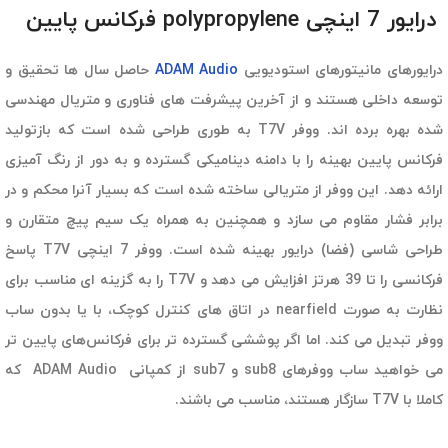
درایور 7 اینچی polypropylene فرکانس پایین
درایورهای مانیتورهای استودیویی
ADAM Audio
حاصل سال ها تحقیق و
توسعه داخلی هستند و از آخرین پیشرفت های فناوری و متریال مهندسی
شده بهره برده اند. ووفر T7V به طوری طراحی شده است که بازتولید
فرکانس پایین بهینه را با دامنه دینامیکی گسترده و به دور از رنگ آمیزی
ارائه دهد. این ووفر از متریالی ساخته شده است که بسیار آنرا محکم و در
برابر فشار مقاوم می سازد و همچنین به همراه یک سیم پیچ متقارن و
طراحی شاسی (فضا) درایور بهینه شده است. ووفر 7 اینچی T7V پاسخ
فرکانسی را تا 39 هرتز افزایش می دهد و T7V را به گزینه ای مناسب برای
نظارت به صورت nearfield در اتاق های کنترل کوچک، با یا بدون ساب
ووفر تبدیل می کند. اما اگر پوششی گسترده تر برای فرکانس‌های پایین تر
می خواهید ساب ووفرهای sub8 و sub7 از کمپانی ADAM Audio که
کاملا با T7V سازگار هستند، مناسب می باشند.