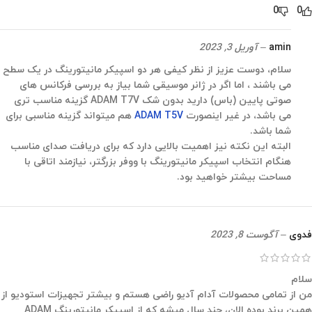
0
0
amin
–
آوریل 3, 2023
سلام، دوست عزیز از نظر کیفی هر دو اسپیکر مانیتورینگ در یک سطح
می باشند ، اما اگر در ژانر موسیقی شما بیاز به بررسی فرکانس های
صوتی پایین (باس) دارید بدون شک ADAM T7V گزینه مناسب تری
می باشد، در غیر اینصورت
ADAM T5V
هم میتواند گزینه مناسبی برای
شما باشد.
البته این نکته نیز اهمیت بالایی دارد که برای دریافت صدای مناسب
هنگام انتخاب اسپیکر مانیتورینگ با ووفر بزرگتر، نیازمند اتاقی با
مساحت بیشتر خواهید بود.
فدوی
–
آگوست 8, 2023
سلام
من از تمامی محصولات آدام آدیو راضی هستم و بیشتر تجهیزات استودیو از
همین برند بوده الان، چند سال میشه که از اسپیکر مانیتورینگ ADAM