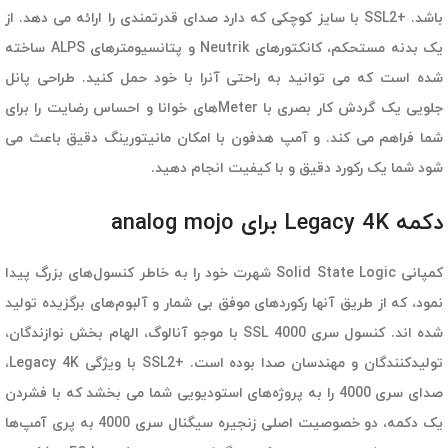
باشد. +SSL2 با سایز کوچکی که دارد صدای قدرتمندی را ارائه می دهد. از
یک بدنه مستحکم، کانکتورهای Neutrik و پتانسیومترهای ALPS ساخته
شده است که می توانید به راحتی آنرا با خود حمل کنید. طراحی پانل
جلویی یک گردش کار بصری با Meterهای خوانا و احساس رضایت را برای
شما فراهم می کند. و آمپ هدفون با امکان مانیتورینگ دقیق باعث می
شود شما یک رکورد دقیق و با کیفیت انجام دهید.
دکمه Legacy 4K برای analog mojo
کمپانی Solid State Logic شهرت خود را به خاطر کنسول‌های بزرگ پیدا
نمود، که از طریق آنها رکوردهای موفق بی شمار و آلبوم‌های برگزیده تولید
شده اند. کنسول سری SSL 4000 با موجو آنالوگ، الهام بخش نوازندگان،
تولیدکنندگان و مهندسان صدا بوده است. +SSL2 با ویژگی Legacy 4K،
صدای سری 4000 را به پروژه‌های استودیویی شما می بخشد که با فشردن
یک دکمه، دو خصوصیت اصلی زنجیره سیگنال سری 4000 به پری آمپ‌ها