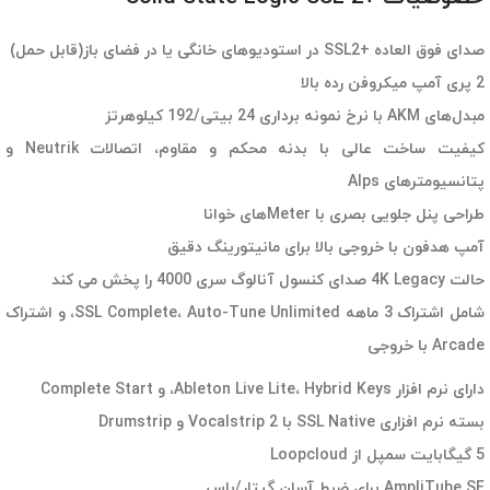
صدای فوق العاده +SSL2 در استودیوهای خانگی یا در فضای باز(قابل حمل)
2 پری آمپ میکروفن رده بالا
مبدل‌های AKM با نرخ نمونه برداری 24 بیتی/192 کیلوهرتز
کیفیت ساخت عالی با بدنه محکم و مقاوم، اتصالات Neutrik و
پتانسیومترهای Alps
طراحی پنل جلویی بصری با Meterهای خوانا
آمپ هدفون با خروجی بالا برای مانیتورینگ دقیق
حالت 4K Legacy صدای کنسول آنالوگ سری 4000 را پخش می کند
شامل اشتراک 3 ماهه SSL Complete، Auto-Tune Unlimited، و اشتراک
Arcade با خروجی
دارای نرم افزار Ableton Live Lite، Hybrid Keys، و Complete Start
بسته نرم افزاری SSL Native با Vocalstrip 2 و Drumstrip
5 گیگابایت سمپل از Loopcloud
AmpliTube SE برای ضبط آسان گیتار/باس