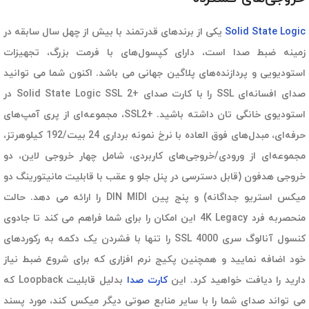
Solid State Logic
یکی از برندهای قدرتمند با بیش از چهل سال سابقه در
زمینه ضبط صدا است، دارای کپسول‌های با فرمت بزرگ، تجهیزات
استودیویی و پردازنده‌های پلاگین جهانی می باشد. اکنون شما می توانید
صدای افسانه‌ای SSL را با کارت صدای +Solid State Logic SSL 2 در
استودیوی خانگی تان داشته باشید. +SSL2، مجموعه‌ای از پری آمپ‌های
حرفه‌ای، مبدل‌های فوق العاده با نرخ نمونه برداری 24 بیت/192 کیلوهرتز،
مجموعه‌ای از ورودی/خروجی‌های کاربردی، شامل چهار خروجی لاین، دو
خروجی هدفون (قابل دسترسی در پنل جلو و عقب با قابلیت مانیتورینگ دو
میکس استریو جداگانه) و پنج پین DIN MIDI را ارائه می دهد. حالت
منحصربه فرد 4K Legacy این امکان را برای شما فراهم می کند تا جادوی
کنسول آنالوگ سری SSL 4000 را تنها با فشردن یک دکمه به رکوردهای
خود اضافه نمایید و همچنین پکیج نرم افزاری که برای شروع ضبط نیاز
دارید را دیافت خواهید کرد. این
کارت صدا
بدلیل قابلیت Loopback که
می تواند صدای شما را با سایر منابع صوتی دیگر میکس کند، مورد پسند