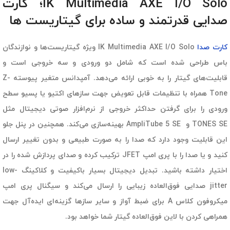
IK Multimedia AXE I/O Solo؛ کارت
صدایی قدرتمند و ساده برای گیتاریست ها
کارت صدا
IK Multimedia AXE I/O Solo ویژه گیتاریست‌ها و نوازندگان
باس طراحی شده است که شامل دو ورودی و سه خروجی است و
قابلیت‌های گیتار را به خوبی ارائه می‌دهد. آمپدانس متغیر پیوسته Z-
Tone همراه با تنظیمات قابل تعویض جهت سازهای اکتیو یا پسیو سطح
ورودی را برای گرفتن حداکثر خروجی از نرم‌افزار صوتی دیجیتال مثل
TONES SE و AmpliTube 5 SE بهینه‌سازی می‌کند. همچنین در پنل جلو
این قابلیت وجود دارد که صدا را به صورت طبیعی و بدون تغییر ارسال
کنید و یا صدا را با پری امپ JFET ترکیب کرده و صدای پردازش شده را در
اختیار داشته باشید.
تبدیل دیجیتال بسیار باکیفیت و کلاکینگ low-
jitter صدایی فوق‌العاده زیبایی را ارسال می‌کند و سیگنال پری امپ
میکروفون کلاس A برای ضبط آواز و سایر سازها گزینه‌ای ایده‌آل جهت
همراهی کردن با لاین فوق‌العاده گیتار شما خواهد بود.