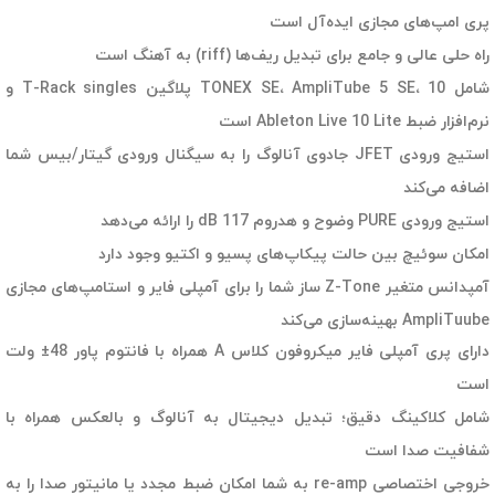
پری امپ‌های مجازی ایده‌آل است
راه حلی عالی و جامع برای تبدیل ریف‌ها (riff) به آهنگ است
شامل TONEX SE، AmpliTube 5 SE، 10 پلاگین T-Rack singles و
نرم‌افزار ضبط Ableton Live 10 Lite است
استیج ورودی JFET جادوی آنالوگ را به سیگنال ورودی گیتار/بیس شما
اضافه می‌کند
استیج ورودی PURE وضوح و هدروم 117 dB را ارائه می‌دهد
امکان سوئیچ بین حالت‌ پیکاپ‌های پسیو و اکتیو وجود دارد
آمپدانس متغیر Z-Tone ساز شما را برای آمپلی فایر و استامپ‌های مجازی
AmpliTuube بهینه‌سازی می‌کند
دارای پری آمپلی فایر میکروفون کلاس A همراه با فانتوم پاور 48± ولت
است
شامل کلاکینگ دقیق؛ تبدیل دیجیتال به آنالوگ و بالعکس همراه با
شفافیت صدا است
خروجی اختصاصی re-amp به شما امکان ضبط مجدد یا مانیتور صدا را به