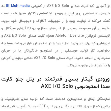
از آنجایی که کارت صدای AXE I/O Solo از کمپانی
IK Multimedia
به
خروجی اختصاصی پری امپ و ورودی اختصاصی کنترلر مجهز شده است
کمک می‌کند تا نهایت بهره را از تجهیزات آنالوگ و دیجیتال خود ببرید.
علاوه بر آن مجموعه وسیعی از امپ‌های مجازی، پردازشگرهای سیگنال و
لایسنس نرم‌افزار Ableton Live Lite همراه کارت صدای AXE I/O Solo و
ابزارهایی که برای کار رکورد نیاز دارید را در اختیارتان قرار می‌دهد. شما چه
بخواهید کار تولید موسیقی را در استودیو خانگی‌تان یا در جریان
سفرهایتان انجام دهید، کارت صدای AXE I/O Solo تمامی نیازهای کارتان
را به طور کامل برآورده می‌کند.
ورودی گیتار بسیار قدرتمند در پنل جلو کارت
صدا استودیویی AXE I/O Solo
سازندگان پدال و صدابردارن مدت‌ها است که تولید غنای هارمونیک و
پانچی که از طریق انتقال سیگنال پری امپ JFET به یک آمپلی فایر ایجاد